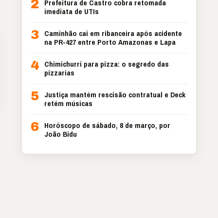
2
Prefeitura de Castro cobra retomada
imediata de UTIs
3
Caminhão cai em ribanceira após acidente
na PR-427 entre Porto Amazonas e Lapa
4
Chimichurri para pizza: o segredo das
pizzarias
5
Justiça mantém rescisão contratual e Deck
retém músicas
6
Horóscopo de sábado, 8 de março, por
João Bidu