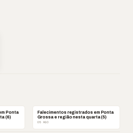
OBITUÁRIO
 em Ponta
Falecimentos registrados em Ponta
ta (6)
Grossa e região nesta quarta (5)
05 AGO