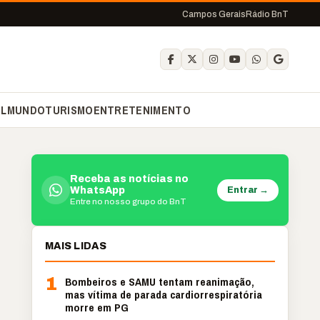
Campos Gerais
Rádio BnT
IL
MUNDO
TURISMO
ENTRETENIMENTO
Receba as notícias no
Entrar →
WhatsApp
Entre no nosso grupo do BnT
MAIS LIDAS
1
Bombeiros e SAMU tentam reanimação,
mas vítima de parada cardiorrespiratória
morre em PG