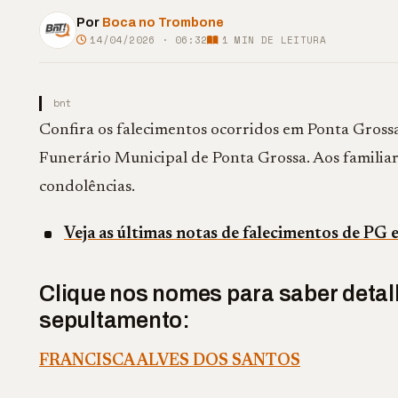
Por
Boca no Trombone
14/04/2026 · 06:32
1
MIN DE LEITURA
bnt
Confira os falecimentos ocorridos em Ponta Grossa 
Funerário Municipal de Ponta Grossa. Aos familiare
condolências.
Veja as últimas notas de falecimentos de PG 
Clique nos nomes para saber detalh
sepultamento:
FRANCISCA ALVES DOS SANTOS