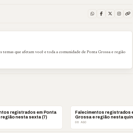
os temas que afetam você e toda a comunidade de Ponta Grossa e região
OBITUÁRIO
ntos registrados em Ponta
Falecimentos registrados
região nesta sexta (7)
Grossa e região nesta quin
06 AGO