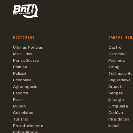
EDITORIAS
CAMPOS GER
Últimas Notícias
Castro
Mais Lidas
Carambeí
Ponta Grossa
Palmeira
Política
Tibagi
Policial
Telêmaco Bo
Economia
Jaguariaíva
Agronegócio
Arapoti
Esporte
Sengés
Brasil
Ipiranga
Mundo
Ortigueira
Colunistas
Curiúva
Turismo
Piraí do Sul
Entretenimento
Imbaú
Publieditorial