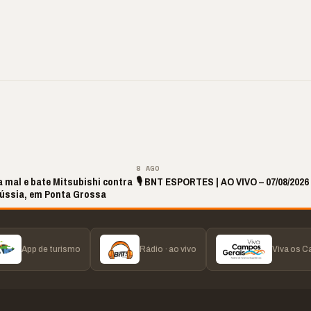
ite de Louvor
🔥 “O ‘nunca vai
📢 Coral Maestro
a com bênçãos e
acontecer comigo’ pode
Paulino retorna apó
ão
custar caro”
longo hiato
▶
▶
▶
▶
8 AGO
 mal e bate Mitsubishi contra
🎙️ BNT ESPORTES | AO VIVO – 07/08/2026
Rússia, em Ponta Grossa
App de turismo
Rádio · ao vivo
Viva os 