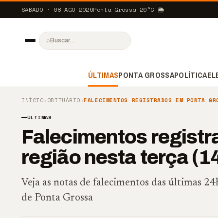
SÁBADO · 08 AGO 2026
Ponta Grossa
20
°C
🌦️
⌕
ÚLTIMAS
PONTA GROSSA
POLÍTICA
EL
INÍCIO
›
OBITUÁRIO
›
FALECIMENTOS REGISTRADOS EM PONTA GR
ÚLTIMAS
Falecimentos registr
região nesta terça (1
Veja as notas de falecimentos das últimas 2
de Ponta Grossa