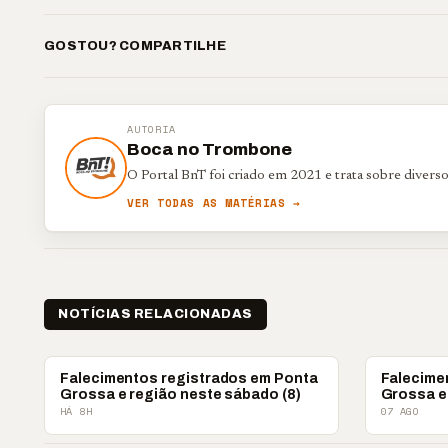
GOSTOU? COMPARTILHE
AUTORIA
Boca no Trombone
O Portal BnT foi criado em 2021 e trata sobre divers
VER TODAS AS MATÉRIAS →
NOTÍCIAS RELACIONADAS
OBITUÁRIO
OBITUÁRIO
Falecimentos registrados em Ponta
Falecime
Grossa e região neste sábado (8)
Grossa e 
HÁ 8H
07 AGO