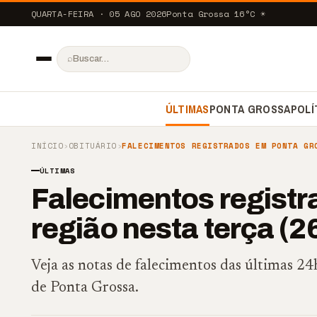
QUARTA-FEIRA · 05 AGO 2026
Ponta Grossa
16
°C
☀️
⌕
ÚLTIMAS
PONTA GROSSA
POLÍ
INÍCIO
›
OBITUÁRIO
›
FALECIMENTOS REGISTRADOS EM PONTA GR
ÚLTIMAS
Falecimentos registr
região nesta terça (2
Veja as notas de falecimentos das últimas 2
de Ponta Grossa.