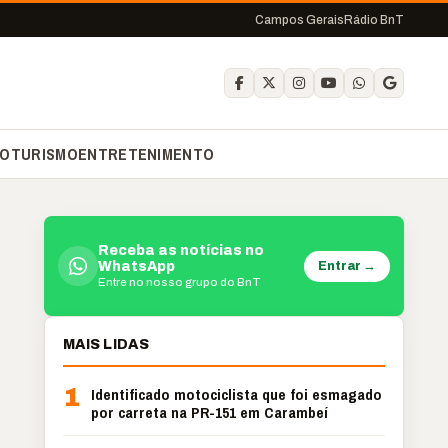
Campos Gerais
Rádio BnT
O
TURISMO
ENTRETENIMENTO
Receba as notícias no
Entrar →
WhatsApp
Entre no nosso grupo do BnT
MAIS LIDAS
1
Identificado motociclista que foi esmagado
por carreta na PR-151 em Carambeí