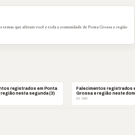
os temas que afetam você e toda a comunidade de Ponta Grossa e região
OBITUÁRIO
ntos registrados em Ponta
Falecimentos registrados
 região nesta segunda (3)
Grossa e região neste dom
02 AGO
ral Maestro
🔥 Acusação sem prova?
📢 TRABALHO INFAN