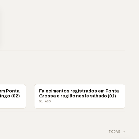
OBITUÁRIO
 em Ponta
Falecimentos registrados em Ponta
ingo (02)
Grossa e região neste sábado (01)
01 AGO
TODAS →
TIL
📢 Agência supera metas
📢 🚴 