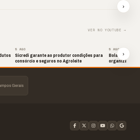
e impulsiona
segue
›
📢⚽ GOL DA VITÓRIA
contratações
Direto
▶
▶
▶
VER NO YOUTUBE →
▶
5 AGO
5 AGO
›
dutos
Sicredi garante ao produtor condições para
Bola Rolando: 
consórcio e seguros no Agroleite
organização em
Campos Gerais