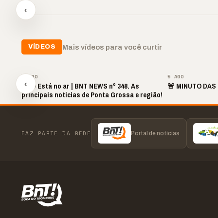
chega com bênçãos e
acontecer comigo’ pode
Pauli
‹
oração
custar caro”
longo
▶
▶
▶
Mais vídeos para você curtir
VÍDEOS
▶
5 AGO
5 AGO
‹
📢🔴 Está no ar | BNT NEWS nº 348. As
🚨 MINUTO DAS 
principais notícias de Ponta Grossa e região!
FAZ PARTE DA REDE
Portal de notícias