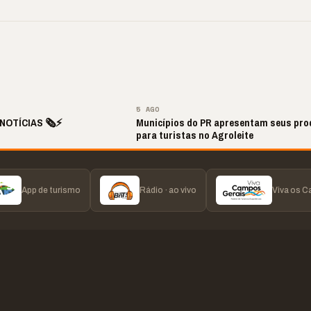
no retorna após
Laudos apontam outra
É VIOLAÇÃO DE
 hiato
realidade
DIREITOS
▶
▶
▶
▶
5 AGO
NOTÍCIAS 🗞️⚡
Municípios do PR apresentam seus pro
para turistas no Agroleite
App de turismo
Rádio · ao vivo
Viva os 