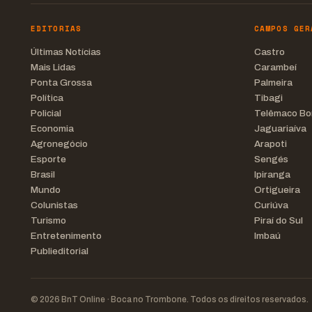
EDITORIAS
CAMPOS GER
Últimas Notícias
Castro
Mais Lidas
Carambeí
Ponta Grossa
Palmeira
Política
Tibagi
Policial
Telêmaco Bo
Economia
Jaguariaíva
Agronegócio
Arapoti
Esporte
Sengés
Brasil
Ipiranga
Mundo
Ortigueira
Colunistas
Curiúva
Turismo
Piraí do Sul
Entretenimento
Imbaú
Publieditorial
© 2026 BnT Online · Boca no Trombone. Todos os direitos reservados.