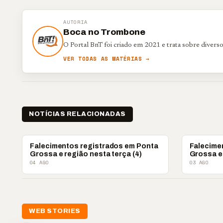
AUTORIA
Boca no Trombone
O Portal BnT foi criado em 2021 e trata sobre divers
VER TODAS AS MATÉRIAS →
NOTÍCIAS RELACIONADAS
OBITUÁRIO
OBITUÁRIO
Falecimentos registrados em Ponta
Falecime
Grossa e região nesta terça (4)
Grossa e
04 AGO
03 AGO
WEB STORIES
📢 Noite de Louvor
🔥 “O ‘nunca vai
📢 Co