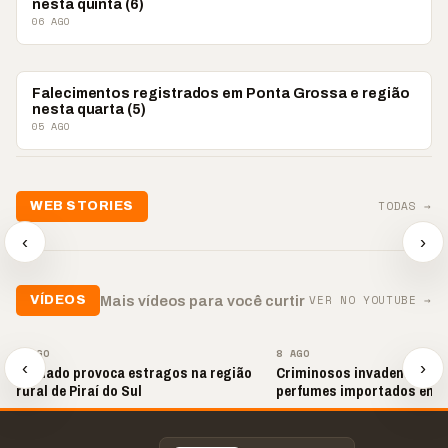
nesta quinta (6)
06 AGO
OBITUÁRIO
Falecimentos registrados em Ponta Grossa e região
nesta quarta (5)
05 AGO
📢💜 Agosto Lilás
TODAS →
WEB STORIES
reforça combate à
📢 Noite 
violência contra a
🛍️ Atendimento ainda é
chega co
‹
›
mulher
o diferencial nas vendas
oração
▶
▶
▶
VER NO YOUTUBE →
Mais vídeos para você curtir
VÍDEOS
▶
▶
8 AGO
8 AGO
‹
›
Tornado provoca estragos na região
Criminosos invadem loja e
rural de Piraí do Sul
perfumes importados em 