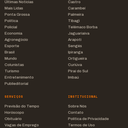
Últimas Notícias
Castro
Mais Lidas
Carambeí
Ponta Grossa
Palmeira
Política
Tibagi
Policial
Telêmaco Borba
Economia
Jaguariaíva
Agronegócio
Arapoti
Esporte
Sengés
Brasil
Ipiranga
Mundo
Ortigueira
Colunistas
Curiúva
Turismo
Piraí do Sul
Entretenimento
Imbaú
Publieditorial
SERVIÇOS
INSTITUCIONAL
Previsão do Tempo
Sobre Nós
Horóscopo
Contato
Obituário
Política de Privacidade
Vagas de Emprego
Termos de Uso