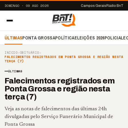
DOMINGO · 09 AGO 2026
Campos Gerais
Rádio BnT
ÚLTIMAS
PONTA GROSSA
POLÍTICA
ELEIÇÕES 2026
POLICIAL
E
INÍCIO
›
OBITUÁRIO
›
FALECIMENTOS REGISTRADOS EM PONTA GROSSA E REGIÃO NESTA
TERÇA (7)
ÚLTIMAS
Falecimentos registrados em
Ponta Grossa e região nesta
terça (7)
Veja as notas de falecimentos das últimas 24h
divulgadas pelo Serviço Funerário Municipal de
Ponta Grossa