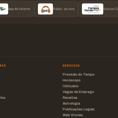
App de turismo
Rádio · ao vivo
Viva os 
AIS
SERVIÇOS
Previsão do Tempo
Horóscopo
Obituário
Vagas de Emprego
rba
Receitas
Astrologia
Publicações Legais
Web Stories