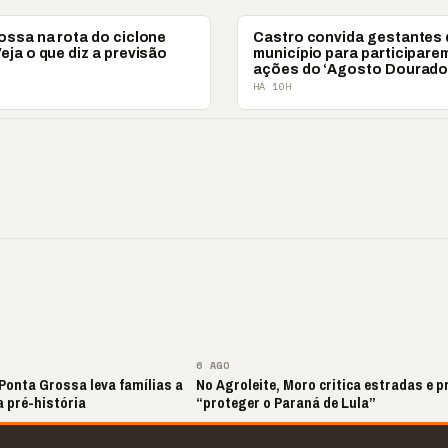
SSA
CAMPOS GERAIS
ossa na rota do ciclone
Castro convida gestantes
ja o que diz a previsão
município para participare
ações do ‘Agosto Dourado
HÁ 10H
 ‘nunca vai
📢 Coral Maestro
🔥 Acusação sem pr
ecer comigo’ pode
Paulino retorna após
Laudos apontam ou
r caro”
longo hiato
realidade
▶
▶
▶
▶
6 AGO
Ponta Grossa leva famílias a
No Agroleite, Moro critica estradas e 
 pré-história
“proteger o Paraná de Lula”