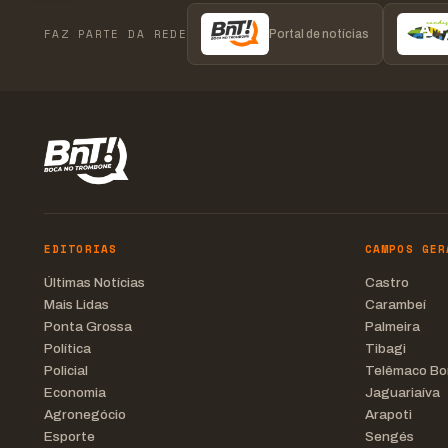
FAZ PARTE DA REDE
Portal de notícias
EDITORIAS
CAMPOS GER
Últimas Notícias
Castro
Mais Lidas
Carambeí
Ponta Grossa
Palmeira
Política
Tibagi
Policial
Telêmaco Bo
Economia
Jaguariaíva
Agronegócio
Arapoti
Esporte
Sengés