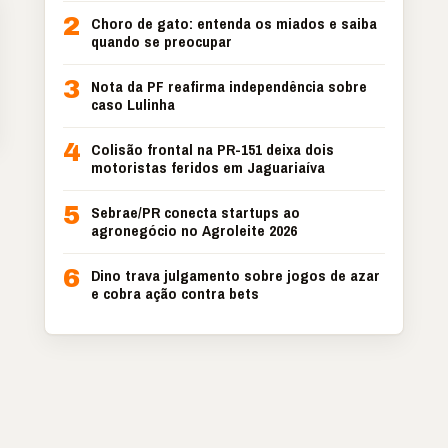
2
Choro de gato: entenda os miados e saiba
quando se preocupar
3
Nota da PF reafirma independência sobre
caso Lulinha
4
Colisão frontal na PR-151 deixa dois
motoristas feridos em Jaguariaíva
5
Sebrae/PR conecta startups ao
agronegócio no Agroleite 2026
6
Dino trava julgamento sobre jogos de azar
e cobra ação contra bets