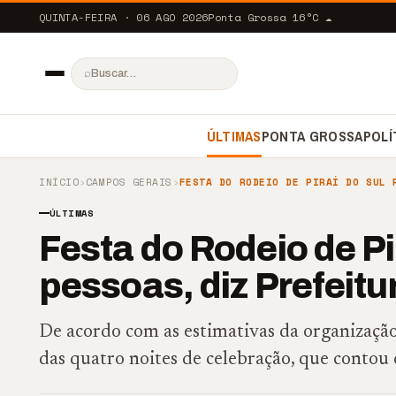
QUINTA-FEIRA · 06 AGO 2026
Ponta Grossa
16
°C
☁️
⌕
ÚLTIMAS
PONTA GROSSA
POLÍ
INÍCIO
›
CAMPOS GERAIS
›
FESTA DO RODEIO DE PIRAÍ DO SUL 
ÚLTIMAS
Festa do Rodeio de Pir
pessoas, diz Prefeitu
De acordo com as estimativas da organização
das quatro noites de celebração, que contou