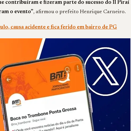
e contribuíram e fizeram parte do sucesso do ll Piraí
aram o evento”
, afirmou o prefeito Henrique Carneiro.
ulo, causa acidente e fica ferido em bairro de PG