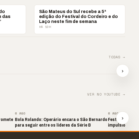
CAMPOS GERAIS
 do
São Mateus do Sul recebe a 5ª
m das
edição do Festival do Cordeiro e do
’
Laço neste fim de semana
HÁ 10H
TODAS →
ova?
📢 TRABALHO INFANTIL
📢 Ag
tra
É VIOLAÇÃO DE
e impu
›
DIREITOS
📢⚽ GOL DA VITÓRIA
contr
▶
▶
▶
VER NO YOUTUBE →
▶
6 AGO
6 AGO
›
promete
Bola Rolando: Operário encara o São Bernardo
Festival Gastr
para seguir entre os líderes da Série B
impulsiona tur