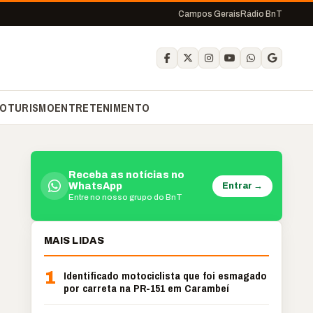
Campos Gerais
Rádio BnT
O
TURISMO
ENTRETENIMENTO
Receba as notícias no
Entrar →
WhatsApp
Entre no nosso grupo do BnT
MAIS LIDAS
1
Identificado motociclista que foi esmagado
por carreta na PR-151 em Carambeí