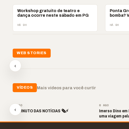
PONTA GROSSA
PONTA GRO
Workshop gratuito de teatro e
Ponta Gr
dança ocorre neste sábado em PG
bomba? Ve
HÁ 9H
HÁ 9H
WEB STORIES
📢 Noite de Louvor
🔥 “O
🛍️ Atendimento ainda é
chega com bênçãos e
acont
‹
o diferencial nas vendas
oração
custa
▶
▶
▶
Mais vídeos para você curtir
VÍDEOS
▶
6 AGO
6 AGO
‹
🚨 MINUTO DAS NOTÍCIAS 🗞️⚡
Imerso Dino em 
uma viagem pela