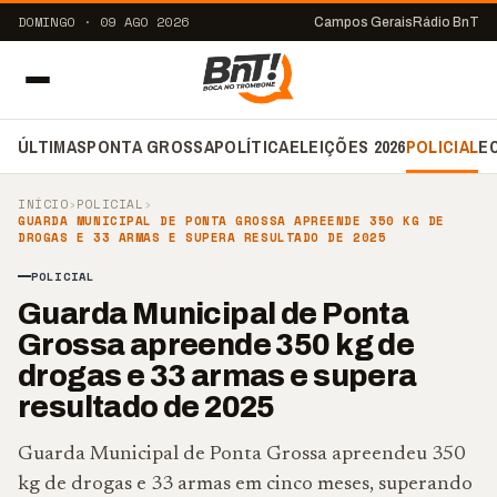
DOMINGO · 09 AGO 2026
Campos Gerais
Rádio BnT
ÚLTIMAS
PONTA GROSSA
POLÍTICA
ELEIÇÕES 2026
POLICIAL
E
INÍCIO
›
POLICIAL
›
GUARDA MUNICIPAL DE PONTA GROSSA APREENDE 350 KG DE
DROGAS E 33 ARMAS E SUPERA RESULTADO DE 2025
POLICIAL
Guarda Municipal de Ponta
Grossa apreende 350 kg de
drogas e 33 armas e supera
resultado de 2025
Guarda Municipal de Ponta Grossa apreendeu 350
kg de drogas e 33 armas em cinco meses, superando