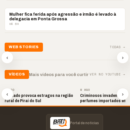
POLICIAL
Mulher fica ferida após agressão e irmão é levado à
delegacia em Ponta Grossa
HÁ 6H
📢💜 Agosto Lilás
TODAS →
WEB STORIES
reforça combate à
📢 Noite 
violência contra a
🛍️ Atendimento ainda é
chega co
‹
›
mulher
o diferencial nas vendas
oração
▶
▶
▶
VER NO YOUTUBE →
Mais vídeos para você curtir
VÍDEOS
▶
▶
8 AGO
8 AGO
‹
›
Tornado provoca estragos na região
Criminosos invadem loja e
rural de Piraí do Sul
perfumes importados em 
Portal de notícias