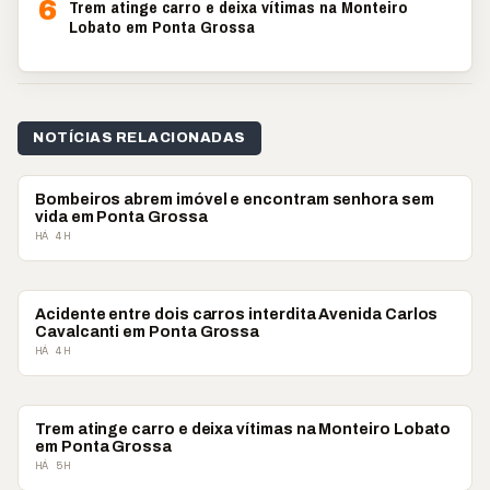
6
Trem atinge carro e deixa vítimas na Monteiro
Lobato em Ponta Grossa
NOTÍCIAS RELACIONADAS
POLICIAL
Bombeiros abrem imóvel e encontram senhora sem
vida em Ponta Grossa
HÁ 4H
POLICIAL
Acidente entre dois carros interdita Avenida Carlos
Cavalcanti em Ponta Grossa
HÁ 4H
POLICIAL
Trem atinge carro e deixa vítimas na Monteiro Lobato
em Ponta Grossa
HÁ 5H