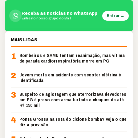
Receba as notícias no WhatsApp
Entrar →
Entre no nosso grupo do BnT
MAIS LIDAS
1
Bombeiros e SAMU tentam reanimação, mas vítima
de parada cardiorrespiratória morre em PG
2
Jovem morta em acidente com scooter elétrica é
identificada
3
Suspeito de agiotagem que aterrorizava devedores
em PG é preso com arma furtada e cheques de até
R$ 150 mil
4
Ponta Grossa na rota do ciclone bomba? Veja o que
diz a previsão