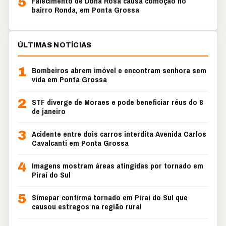
5
Falecimento de Dona Rosa causa comoção no
bairro Ronda, em Ponta Grossa
ÚLTIMAS NOTÍCIAS
1
Bombeiros abrem imóvel e encontram senhora sem
vida em Ponta Grossa
2
STF diverge de Moraes e pode beneficiar réus do 8
de janeiro
3
Acidente entre dois carros interdita Avenida Carlos
Cavalcanti em Ponta Grossa
4
Imagens mostram áreas atingidas por tornado em
Piraí do Sul
5
Simepar confirma tornado em Piraí do Sul que
causou estragos na região rural