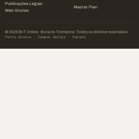
Publicações Legais
Master Plan
Web Stories
© 2026 BnT Online · Boca no Trombone. Todos os direitos reservados.
Ponta Grossa · Campos Gerais · Paraná