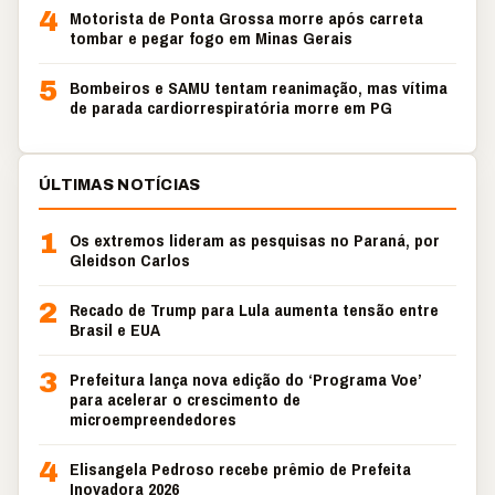
4
Motorista de Ponta Grossa morre após carreta
tombar e pegar fogo em Minas Gerais
5
Bombeiros e SAMU tentam reanimação, mas vítima
de parada cardiorrespiratória morre em PG
ÚLTIMAS NOTÍCIAS
1
Os extremos lideram as pesquisas no Paraná, por
Gleidson Carlos
2
Recado de Trump para Lula aumenta tensão entre
Brasil e EUA
3
Prefeitura lança nova edição do ‘Programa Voe’
para acelerar o crescimento de
microempreendedores
4
Elisangela Pedroso recebe prêmio de Prefeita
Inovadora 2026