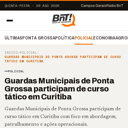
QUINTA-FEIRA · 06 AGO 2026
Campos Gerais
Rádio BnT
ÚLTIMAS
PONTA GROSSA
POLÍTICA
POLICIAL
ECONOMIA
AGRO
INÍCIO
›
POLICIAL
›
GUARDAS MUNICIPAIS DE PONTA GROSSA PARTICIPAM DE CURSO
TÁTICO EM CURITIBA
POLICIAL
Guardas Municipais de Ponta
Grossa participam de curso
tático em Curitiba
Guardas Municipais de Ponta Grossa participam de
curso tático em Curitiba com foco em abordagem,
patrulhamento e ações operacionais.