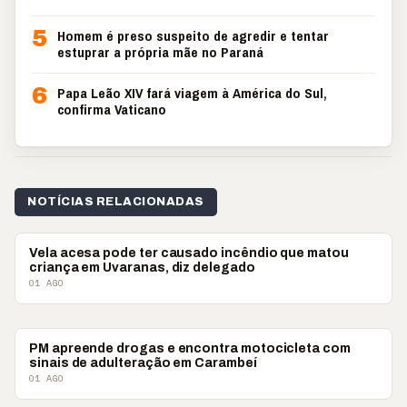
5
Homem é preso suspeito de agredir e tentar
estuprar a própria mãe no Paraná
6
Papa Leão XIV fará viagem à América do Sul,
confirma Vaticano
NOTÍCIAS RELACIONADAS
POLICIAL
Vela acesa pode ter causado incêndio que matou
criança em Uvaranas, diz delegado
01 AGO
POLICIAL
PM apreende drogas e encontra motocicleta com
sinais de adulteração em Carambeí
01 AGO