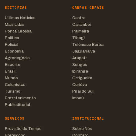
EDITORIAS
CAMPOS GERAIS
Últimas Notícias
Castro
Mais Lidas
Carambeí
Ponta Grossa
Palmeira
Política
Tibagi
Policial
Telêmaco Borba
Economia
Jaguariaíva
Agronegócio
Arapoti
Esporte
Sengés
Brasil
Ipiranga
Mundo
Ortigueira
Colunistas
Curiúva
Turismo
Piraí do Sul
Entretenimento
Imbaú
Publieditorial
SERVIÇOS
INSTITUCIONAL
Previsão do Tempo
Sobre Nós
Horóscopo
Contato