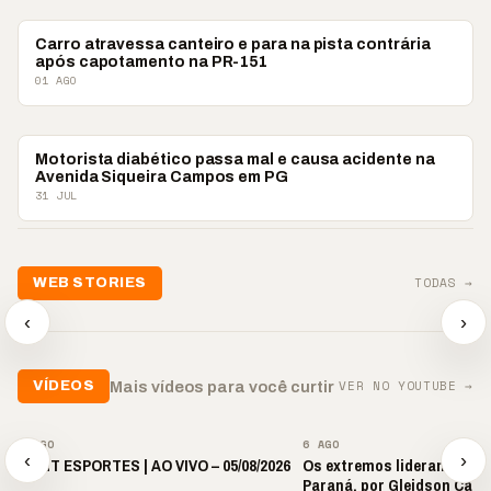
POLICIAL
Carro atravessa canteiro e para na pista contrária
após capotamento na PR-151
01 AGO
POLICIAL
Motorista diabético passa mal e causa acidente na
Avenida Siqueira Campos em PG
31 JUL
TODAS →
WEB STORIES
📢 Noite de Louvor
🔥 “O ‘nunca vai
📢 Coral 
chega com bênçãos e
acontecer comigo’ pode
Paulino r
‹
›
oração
custar caro”
longo hia
▶
▶
▶
VER NO YOUTUBE →
Mais vídeos para você curtir
VÍDEOS
▶
▶
6 AGO
6 AGO
‹
›
🎙️ BNT ESPORTES | AO VIVO – 05/08/2026
Os extremos lideram as p
Paraná, por Gleidson Carl