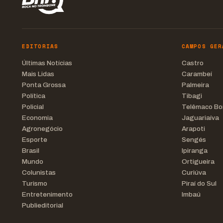
EDITORIAS
CAMPOS GER
Últimas Notícias
Castro
Mais Lidas
Carambeí
Ponta Grossa
Palmeira
Política
Tibagi
Policial
Telêmaco Bo
Economia
Jaguariaíva
Agronegócio
Arapoti
Esporte
Sengés
Brasil
Ipiranga
Mundo
Ortigueira
Colunistas
Curiúva
Turismo
Piraí do Sul
Entretenimento
Imbaú
Publieditorial