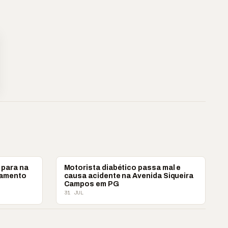
POLICIAL
 para na
Motorista diabético passa mal e
tamento
causa acidente na Avenida Siqueira
Campos em PG
31 JUL