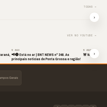
TODAS →
TIL
📢 Agência supera metas
📢 🚴 
e impulsiona
segue
›
📢⚽ GOL DA VITÓRIA
contratações
Direto
▶
▶
▶
VER NO YOUTUBE →
▶
5 AGO
5 AGO
›
Paraná,
📢🔴 Está no ar | BNT NEWS nº 348. As
🚨 MINUTO DAS
principais notícias de Ponta Grossa e região!
Campos Gerais