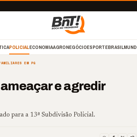
TICA
POLICIAL
ECONOMIA
AGRONEGÓCIO
ESPORTE
BRASIL
MUND
FAMILIARES EM PG
ameaçar e agredir
do para a 13ª Subdivisão Policial.