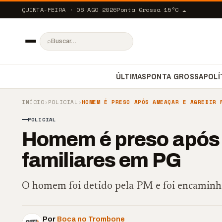
QUINTA-FEIRA · 06 AGO 2026
Ponta Grossa
15
°C
☁️
⌕
ÚLTIMAS
PONTA GROSSA
POLÍ
INÍCIO
›
POLICIAL
›
HOMEM É PRESO APÓS AMEAÇAR E AGREDIR 
POLICIAL
Homem é preso após 
familiares em PG
O homem foi detido pela PM e foi encaminha
Por
Boca no Trombone