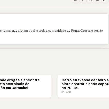
os temas que afetam você e toda a comunidade de Ponta Grossa e região
POLICIAL
nde drogas e encontra
Carro atravessa canteiro e
eta com sinais de
pista contrária após capo
ção em Carambeí
na PR-151
01 AGO