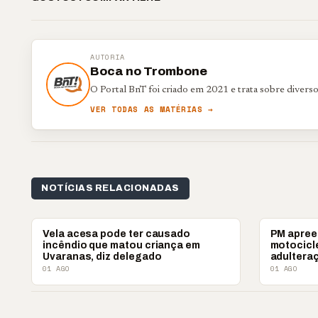
AUTORIA
Boca no Trombone
O Portal BnT foi criado em 2021 e trata sobre divers
VER TODAS AS MATÉRIAS →
NOTÍCIAS RELACIONADAS
POLICIAL
POLICIAL
Vela acesa pode ter causado
PM apree
incêndio que matou criança em
motocicl
Uvaranas, diz delegado
adultera
01 AGO
01 AGO