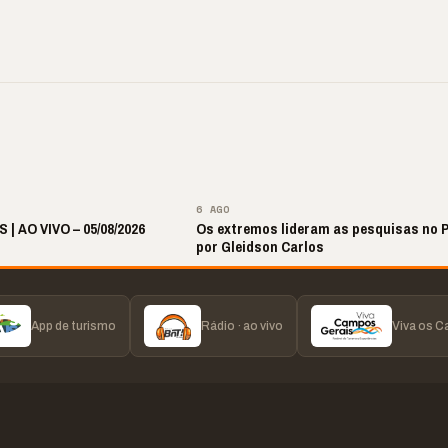
ral Maestro
🔥 Acusação sem prova?
📢 TRABALHO INFAN
no retorna após
Laudos apontam outra
É VIOLAÇÃO DE
 hiato
realidade
DIREITOS
▶
▶
▶
▶
6 AGO
 | AO VIVO – 05/08/2026
Os extremos lideram as pesquisas no 
por Gleidson Carlos
App de turismo
Rádio · ao vivo
Viva os 