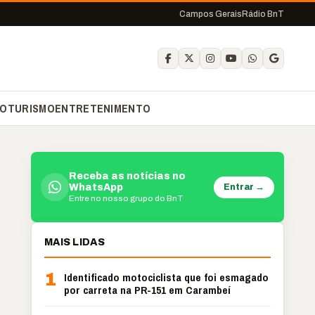
Campos Gerais
Rádio BnT
O
TURISMO
ENTRETENIMENTO
Receba as notícias no
Entrar →
WhatsApp
Entre no nosso grupo do BnT
MAIS LIDAS
1
Identificado motociclista que foi esmagado
por carreta na PR-151 em Carambeí