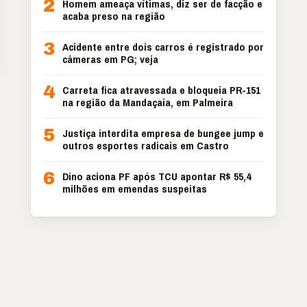
2
Homem ameaça vítimas, diz ser de facção e
acaba preso na região
3
Acidente entre dois carros é registrado por
câmeras em PG; veja
4
Carreta fica atravessada e bloqueia PR-151
na região da Mandaçaia, em Palmeira
5
Justiça interdita empresa de bungee jump e
outros esportes radicais em Castro
6
Dino aciona PF após TCU apontar R$ 55,4
milhões em emendas suspeitas