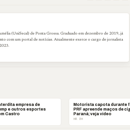
 Amélia (UniSecal) de Ponta Grossa. Graduado em dezembro de 2019, já
to com um portal de notícias. Atualmente exerce o cargo de jornalista
2023.
POLICIAL
nterdita empresa de
Motorista capota durante 
ump e outros esportes
PRF apreende maços de ci
 em Castro
Paraná; veja vídeo
HÁ 3H