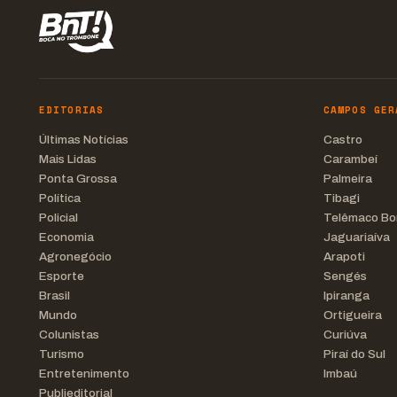
EDITORIAS
CAMPOS GER
Últimas Notícias
Castro
Mais Lidas
Carambeí
Ponta Grossa
Palmeira
Política
Tibagi
Policial
Telêmaco Bo
Economia
Jaguariaíva
Agronegócio
Arapoti
Esporte
Sengés
Brasil
Ipiranga
Mundo
Ortigueira
Colunistas
Curiúva
Turismo
Piraí do Sul
Entretenimento
Imbaú
Publieditorial