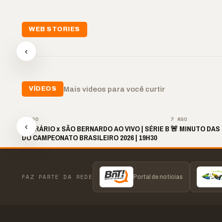
📢💜 Agosto Lilás
WEB STORIES
reforça combate à
📢 No
violência contra a
🛍️ Atendimento ainda é
cheg
‹
mulher
o diferencial nas vendas
oraç
▶
▶
▶
Mais vídeos para você curtir
VÍDEOS
▶
7 AGO
7 AGO
‹
OPERÁRIO x SÃO BERNARDO AO VIVO | SÉRIE B
🚨 MINUTO DAS 
DO CAMPEONATO BRASILEIRO 2026 | 19H30
FAZ PARTE DA REDE
Portal de notícias