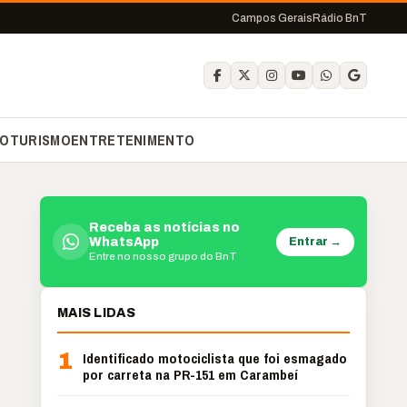
Campos Gerais
Rádio BnT
O
TURISMO
ENTRETENIMENTO
Receba as notícias no
Entrar →
WhatsApp
Entre no nosso grupo do BnT
MAIS LIDAS
1
Identificado motociclista que foi esmagado
por carreta na PR-151 em Carambeí