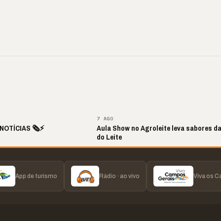
ite de Louvor
🔥 “O ‘nunca vai
📢 Coral Maestro
a com bênçãos e
acontecer comigo’ pode
Paulino retorna apó
ão
custar caro”
longo hiato
▶
▶
▶
▶
7 AGO
NOTÍCIAS 🗞️⚡
Aula Show no Agroleite leva sabores d
do Leite
App de turismo
Rádio · ao vivo
Viva os 