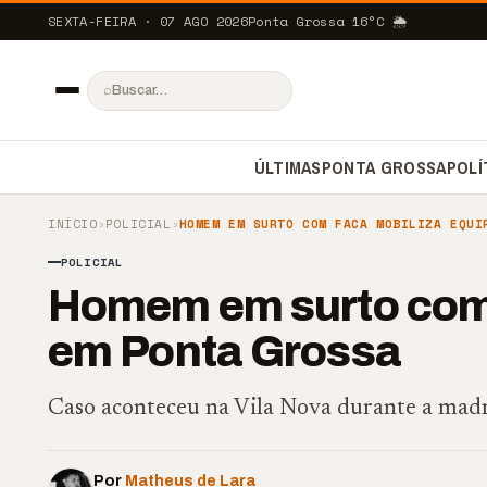
SEXTA-FEIRA · 07 AGO 2026
Ponta Grossa
16
°C
🌦️
⌕
ÚLTIMAS
PONTA GROSSA
POLÍ
INÍCIO
›
POLICIAL
›
HOMEM EM SURTO COM FACA MOBILIZA EQUI
POLICIAL
Homem em surto com 
em Ponta Grossa
Caso aconteceu na Vila Nova durante a madr
Por
Matheus de Lara