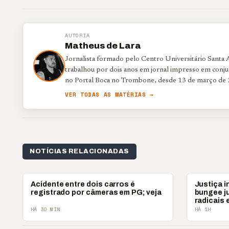
AUTORIA
Matheus de Lara
Jornalista formado pelo Centro Universitário Santa
trabalhou por dois anos em jornal impresso em conjun
no Portal Boca no Trombone, desde 13 de março de 
VER TODAS AS MATÉRIAS →
NOTÍCIAS RELACIONADAS
POLICIAL
POLICIAL
Acidente entre dois carros é
Justiça i
registrado por câmeras em PG; veja
bungee j
radicais
HÁ 30 MIN
HÁ 1H