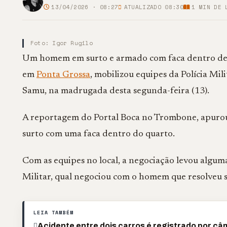
13/04/2026 · 08:27
ATUALIZADO 08:30
1
MIN DE 
Foto: Igor Rugilo
Um homem em surto e armado com faca dentro de u
em
Ponta Grossa
, mobilizou equipes da Polícia Mi
Samu, na madrugada desta segunda-feira (13).
A reportagem do Portal Boca no Trombone, apurou 
surto com uma faca dentro do quarto.
Com as equipes no local, a negociação levou algum
Militar, qual negociou com o homem que resolveu s
LEIA TAMBÉM
Acidente entre dois carros é registrado por câ