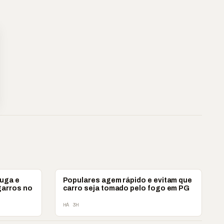
POLICIAL
fuga e
Populares agem rápido e evitam que
garros no
carro seja tomado pelo fogo em PG
HÁ 3H