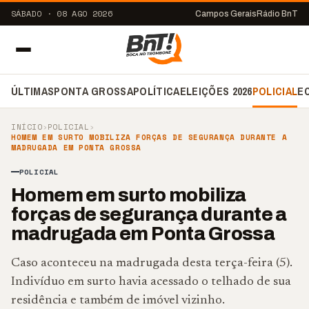
SÁBADO · 08 AGO 2026
Campos Gerais
Rádio BnT
ÚLTIMAS
PONTA GROSSA
POLÍTICA
ELEIÇÕES 2026
POLICIAL
E
INÍCIO
›
POLICIAL
›
HOMEM EM SURTO MOBILIZA FORÇAS DE SEGURANÇA DURANTE A
MADRUGADA EM PONTA GROSSA
POLICIAL
Homem em surto mobiliza
forças de segurança durante a
madrugada em Ponta Grossa
Caso aconteceu na madrugada desta terça-feira (5).
Indivíduo em surto havia acessado o telhado de sua
residência e também de imóvel vizinho.