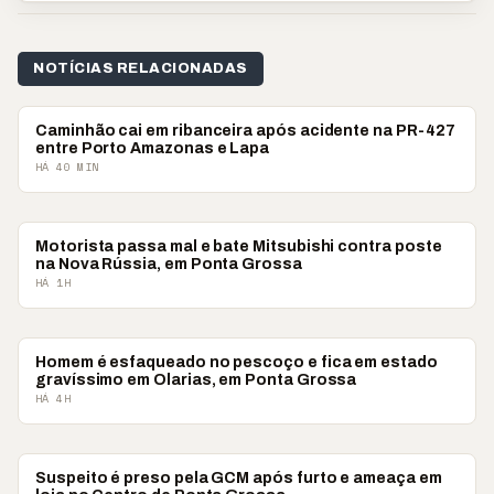
NOTÍCIAS RELACIONADAS
POLICIAL
Caminhão cai em ribanceira após acidente na PR-427
entre Porto Amazonas e Lapa
HÁ 40 MIN
POLICIAL
Motorista passa mal e bate Mitsubishi contra poste
na Nova Rússia, em Ponta Grossa
HÁ 1H
POLICIAL
Homem é esfaqueado no pescoço e fica em estado
gravíssimo em Olarias, em Ponta Grossa
HÁ 4H
POLICIAL
Suspeito é preso pela GCM após furto e ameaça em