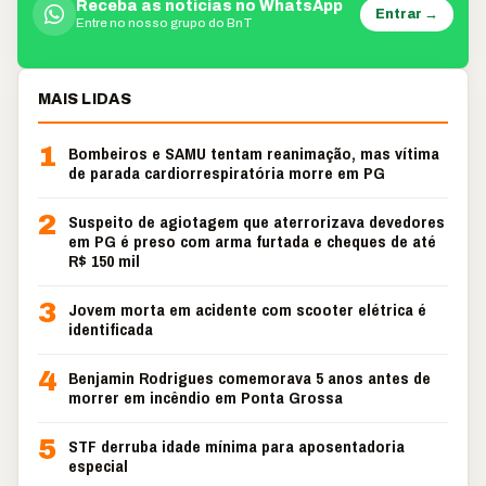
Receba as notícias no WhatsApp
Entrar →
Entre no nosso grupo do BnT
MAIS LIDAS
1
Bombeiros e SAMU tentam reanimação, mas vítima
de parada cardiorrespiratória morre em PG
2
Suspeito de agiotagem que aterrorizava devedores
em PG é preso com arma furtada e cheques de até
R$ 150 mil
3
Jovem morta em acidente com scooter elétrica é
identificada
4
Benjamin Rodrigues comemorava 5 anos antes de
morrer em incêndio em Ponta Grossa
5
STF derruba idade mínima para aposentadoria
especial