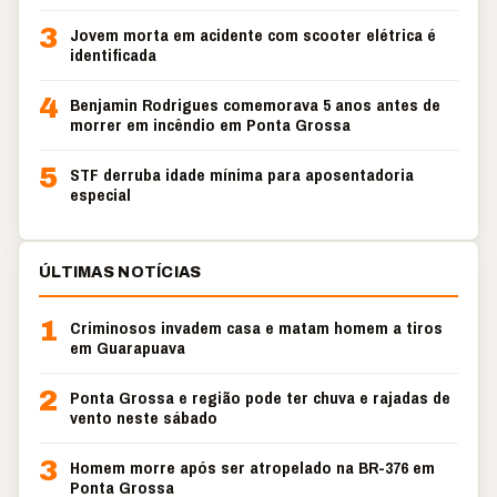
3
Jovem morta em acidente com scooter elétrica é
identificada
4
Benjamin Rodrigues comemorava 5 anos antes de
morrer em incêndio em Ponta Grossa
5
STF derruba idade mínima para aposentadoria
especial
ÚLTIMAS NOTÍCIAS
1
Criminosos invadem casa e matam homem a tiros
em Guarapuava
2
Ponta Grossa e região pode ter chuva e rajadas de
vento neste sábado
3
Homem morre após ser atropelado na BR-376 em
Ponta Grossa