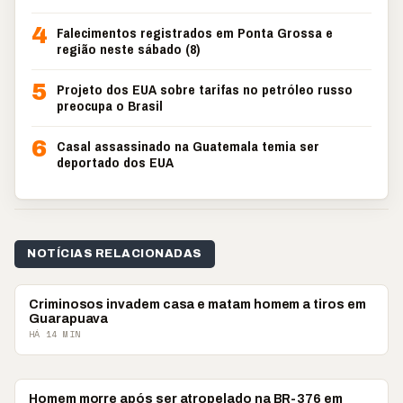
4
Falecimentos registrados em Ponta Grossa e
região neste sábado (8)
5
Projeto dos EUA sobre tarifas no petróleo russo
preocupa o Brasil
6
Casal assassinado na Guatemala temia ser
deportado dos EUA
NOTÍCIAS RELACIONADAS
POLICIAL
Criminosos invadem casa e matam homem a tiros em
Guarapuava
HÁ 14 MIN
POLICIAL
Homem morre após ser atropelado na BR-376 em