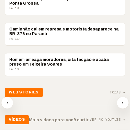
Ponta Grossa
HÁ 1H
POLICIAL
Caminhão cai em represa e motorista desaparece na
BR-376 no Paraná
HÁ 11H
POLICIAL
Homem ameaça moradores, cita facção e acaba
preso em Teixeira Soares
HÁ 13H
📢💜 Agosto Lilás
TODAS →
WEB STORIES
reforça combate à
📢 Noite 
violência contra a
🛍️ Atendimento ainda é
chega co
‹
›
mulher
o diferencial nas vendas
oração
▶
▶
▶
VER NO YOUTUBE →
Mais vídeos para você curtir
VÍDEOS