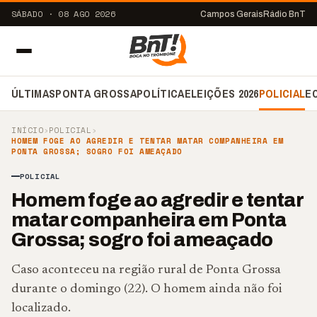
SÁBADO · 08 AGO 2026
Campos Gerais
Rádio BnT
ÚLTIMAS
PONTA GROSSA
POLÍTICA
ELEIÇÕES 2026
POLICIAL
E
INÍCIO
›
POLICIAL
›
HOMEM FOGE AO AGREDIR E TENTAR MATAR COMPANHEIRA EM
PONTA GROSSA; SOGRO FOI AMEAÇADO
POLICIAL
Homem foge ao agredir e tentar
matar companheira em Ponta
Grossa; sogro foi ameaçado
Caso aconteceu na região rural de Ponta Grossa
durante o domingo (22). O homem ainda não foi
localizado.