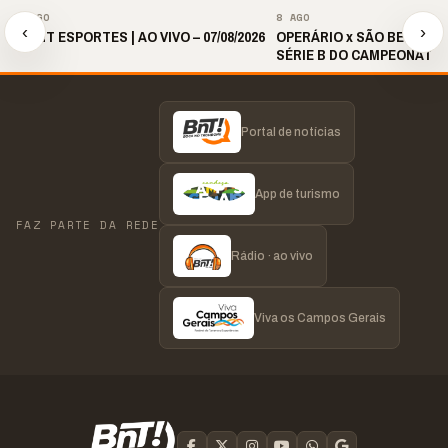
▶
▶
8 AGO
8 AGO
‹
›
🎙️ BNT ESPORTES | AO VIVO – 07/08/2026
OPERÁRIO x SÃO BERNARDO
SÉRIE B DO CAMPEONATO 
2026 | 19H30
Portal de notícias
App de turismo
FAZ PARTE DA REDE
Rádio · ao vivo
Viva os Campos Gerais