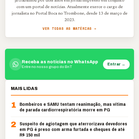
já trabalhou por dois anos em jornal impresso em conjunto
com um portal de notícias. Atualmente exerce o cargo de
jornalista no Portal Boca no Trombone, desde 13 de março de
2023.
VER TODAS AS MATÉRIAS →
Receba as notícias no WhatsApp
Entrar →
Entre no nosso grupo do BnT
MAIS LIDAS
1
Bombeiros e SAMU tentam reanimação, mas vítima
de parada cardiorrespiratória morre em PG
2
Suspeito de agiotagem que aterrorizava devedores
em PG é preso com arma furtada e cheques de até
R$ 150 mil