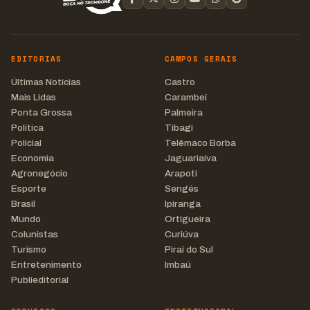
EDITORIAS
CAMPOS GERAIS
Últimas Notícias
Castro
Mais Lidas
Carambeí
Ponta Grossa
Palmeira
Política
Tibagi
Policial
Telêmaco Borba
Economia
Jaguariaíva
Agronegócio
Arapoti
Esporte
Sengés
Brasil
Ipiranga
Mundo
Ortigueira
Colunistas
Curiúva
Turismo
Piraí do Sul
Entretenimento
Imbaú
Publieditorial