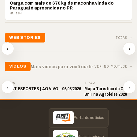
POLICIAL
Carga com mais de 670 kg de maconha vinda do
Paraguai é apreendida no PR
HÁ 18H
TODAS →
WEB STORIES
📢 Noite de Louvor
🔥 “O ‘nu
🛍️ Atendimento ainda é
chega com bênçãos e
acontecer
‹
›
o diferencial nas vendas
oração
custar ca
▶
▶
▶
VER NO YOUTUBE →
Mais vídeos para você curtir
VÍDEOS
▶
▶
7 AGO
7 AGO
‹
›
🎙️ BNT ESPORTES | AO VIVO – 06/08/2026
Mapa Turístico de Castro é
BnT na Agroleite 2026
Portal de notícias
App de turismo