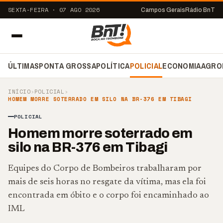
SEXTA-FEIRA · 07 AGO 2026
Campos Gerais
Rádio BnT
ÚLTIMAS
PONTA GROSSA
POLÍTICA
POLICIAL
ECONOMIA
AGRO
INÍCIO
›
POLICIAL
›
HOMEM MORRE SOTERRADO EM SILO NA BR-376 EM TIBAGI
POLICIAL
Homem morre soterrado em
silo na BR-376 em Tibagi
Equipes do Corpo de Bombeiros trabalharam por
mais de seis horas no resgate da vítima, mas ela foi
encontrada em óbito e o corpo foi encaminhado ao
IML