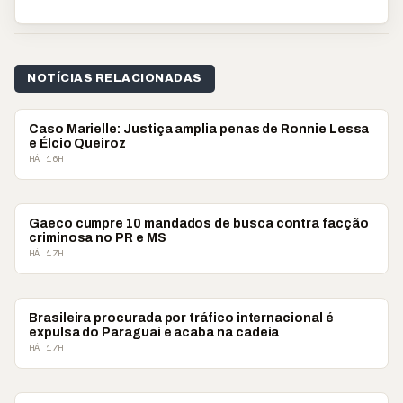
NOTÍCIAS RELACIONADAS
POLICIAL
Caso Marielle: Justiça amplia penas de Ronnie Lessa
e Élcio Queiroz
HÁ 16H
POLICIAL
Gaeco cumpre 10 mandados de busca contra facção
criminosa no PR e MS
HÁ 17H
POLICIAL
Brasileira procurada por tráfico internacional é
expulsa do Paraguai e acaba na cadeia
HÁ 17H