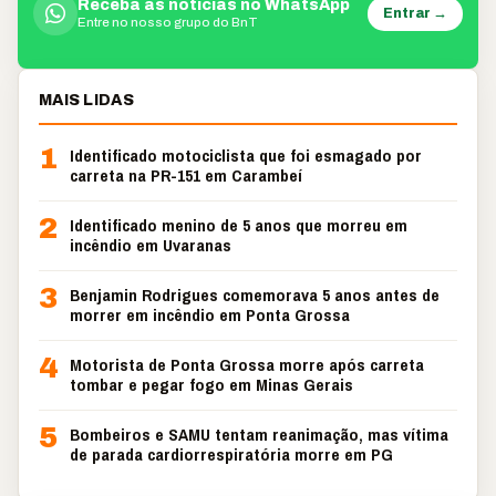
Receba as notícias no WhatsApp
Entrar →
Entre no nosso grupo do BnT
MAIS LIDAS
1
Identificado motociclista que foi esmagado por
carreta na PR-151 em Carambeí
2
Identificado menino de 5 anos que morreu em
incêndio em Uvaranas
3
Benjamin Rodrigues comemorava 5 anos antes de
morrer em incêndio em Ponta Grossa
4
Motorista de Ponta Grossa morre após carreta
tombar e pegar fogo em Minas Gerais
5
Bombeiros e SAMU tentam reanimação, mas vítima
de parada cardiorrespiratória morre em PG