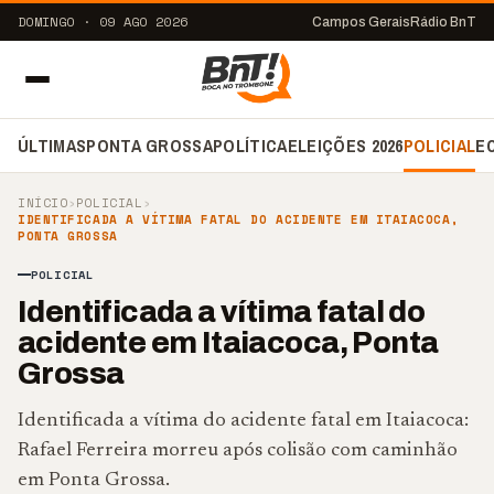
DOMINGO · 09 AGO 2026
Campos Gerais
Rádio BnT
ÚLTIMAS
PONTA GROSSA
POLÍTICA
ELEIÇÕES 2026
POLICIAL
E
INÍCIO
›
POLICIAL
›
IDENTIFICADA A VÍTIMA FATAL DO ACIDENTE EM ITAIACOCA,
PONTA GROSSA
POLICIAL
Identificada a vítima fatal do
acidente em Itaiacoca, Ponta
Grossa
Identificada a vítima do acidente fatal em Itaiacoca:
Rafael Ferreira morreu após colisão com caminhão
em Ponta Grossa.