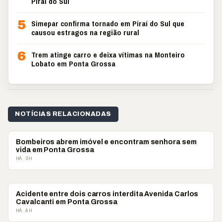
Piraí do Sul
5
Simepar confirma tornado em Piraí do Sul que
causou estragos na região rural
6
Trem atinge carro e deixa vítimas na Monteiro
Lobato em Ponta Grossa
NOTÍCIAS RELACIONADAS
POLICIAL
Bombeiros abrem imóvel e encontram senhora sem
vida em Ponta Grossa
HÁ 3H
POLICIAL
Acidente entre dois carros interdita Avenida Carlos
Cavalcanti em Ponta Grossa
HÁ 4H