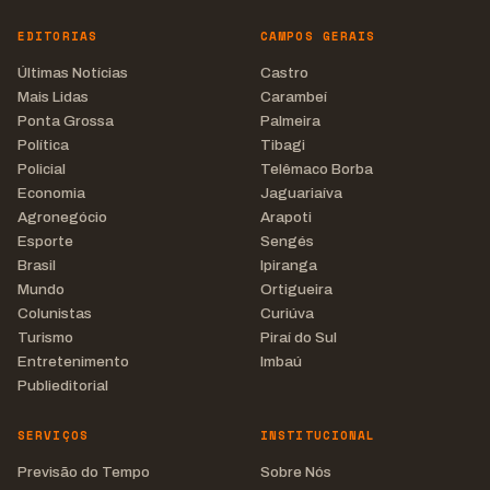
EDITORIAS
CAMPOS GERAIS
Últimas Notícias
Castro
Mais Lidas
Carambeí
Ponta Grossa
Palmeira
Política
Tibagi
Policial
Telêmaco Borba
Economia
Jaguariaíva
Agronegócio
Arapoti
Esporte
Sengés
Brasil
Ipiranga
Mundo
Ortigueira
Colunistas
Curiúva
Turismo
Piraí do Sul
Entretenimento
Imbaú
Publieditorial
SERVIÇOS
INSTITUCIONAL
Previsão do Tempo
Sobre Nós