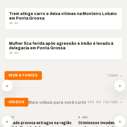
POLICIAL
Trem atinge carro e deixa vítimas na Monteiro Lobato
em Ponta Grossa
HÁ 5H
POLICIAL
Mulher fica ferida após agressão e irmão é levado à
delegacia em Ponta Grossa
HÁ 5H
📢💜 Agosto Lilás
TODAS →
WEB STORIES
reforça combate à
📢 Noite 
violência contra a
🛍️ Atendimento ainda é
chega co
‹
›
mulher
o diferencial nas vendas
oração
▶
▶
▶
VER NO YOUTUBE →
Mais vídeos para você curtir
VÍDEOS
▶
▶
8 AGO
8 AGO
‹
›
Tornado provoca estragos na região
Criminosos invadem loja e