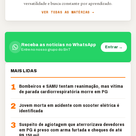
versatilidade e busca constante por aprendizado.
VER TODAS AS MATÉRIAS →
Receba as notícias no WhatsApp
Entrar →
Entre no nosso grupo do BnT
MAIS LIDAS
1
Bombeiros e SAMU tentam reanimação, mas vítima
de parada cardiorrespiratória morre em PG
2
Jovem morta em acidente com scooter elétrica é
identificada
3
Suspeito de agiotagem que aterrorizava devedores
em PG é preso com arma furtada e cheques de até
R$ 150 mil