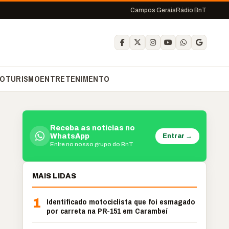
Campos Gerais
Rádio BnT
O
TURISMO
ENTRETENIMENTO
Receba as notícias no
Entrar →
WhatsApp
Entre no nosso grupo do BnT
MAIS LIDAS
1
Identificado motociclista que foi esmagado
por carreta na PR-151 em Carambeí