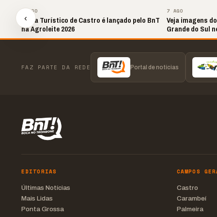
▶
7 AGO
7 AGO
‹
Mapa Turístico de Castro é lançado pelo BnT
Veja imagens do
na Agroleite 2026
Grande do Sul ne
FAZ PARTE DA REDE
Portal de notícias
EDITORIAS
CAMPOS GER
Últimas Notícias
Castro
Mais Lidas
Carambeí
Ponta Grossa
Palmeira