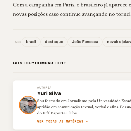
Com a campanha em Paris, o brasileiro já aparece
novas posições caso continue avançando no tornei
TAGS
brasil
destaque
João Fonseca
novak djokov
GOSTOU? COMPARTILHE
AUTORIA
Yuri Silva
Sou formado em Jornalismo pela Universidade Estadu
aptidão em comunicação textual, verbal e afins. Poss
do BnT Esporte Clube.
VER TODAS AS MATÉRIAS →