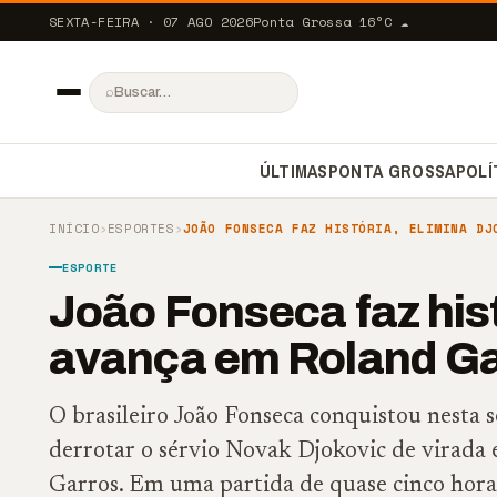
SEXTA-FEIRA · 07 AGO 2026
Ponta Grossa
16
°C
☁️
⌕
ÚLTIMAS
PONTA GROSSA
POLÍ
INÍCIO
›
ESPORTES
›
JOÃO FONSECA FAZ HISTÓRIA, ELIMINA DJ
ESPORTE
João Fonseca faz hist
avança em Roland Ga
O brasileiro João Fonseca conquistou nesta se
derrotar o sérvio Novak Djokovic de virada e
Garros. Em uma partida de quase cinco horas