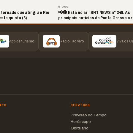
▶
▶
6 AGO
 tornado que atingiu o Rio
📢🔴 Está no ar | BNT NEWS nº 349. As
sta quinta (6)
principais notícias de Ponta Grossa e r
App de turismo
Rádio · ao vivo
Viva os 
AIS
SERVIÇOS
Previsão do Tempo
Horóscopo
Obituário