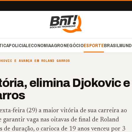
TICA
POLICIAL
ECONOMIA
AGRONEGÓCIO
ESPORTE
BRASIL
MUND
OKOVIC E AVANÇA EM ROLAND GARROS
ória, elimina Djokovic e
rros
xta-feira (29) a maior vitória de sua carreira ao
 garantir vaga nas oitavas de final de Roland
 de duração, o carioca de 19 anos venceu por 3