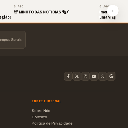
▶
6 AGO
6 AGO
›
🚨 MINUTO DAS NOTÍCIAS 🗞️⚡
Imerso Dino em
egião!
uma viagem pel
Campos Gerais
INSTITUCIONAL
Sobre Nós
Contato
Política de Privacidade