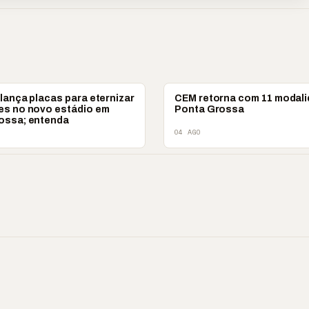
ESPORTES
lança placas para eternizar
CEM retorna com 11 modal
es no novo estádio em
Ponta Grossa
ossa; entenda
04 AGO
 ‘nunca vai
📢 Coral Maestro
🔥 Acusação sem pr
ecer comigo’ pode
Paulino retorna após
Laudos apontam ou
r caro”
longo hiato
realidade
▶
▶