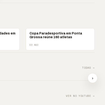
ESPORTES
idades em
Copa Paradesportiva em Ponta
Grossa reúne 160 atletas
03 AGO
TODAS →
ova?
📢 TRABALHO INFANTIL
📢 Ag
tra
É VIOLAÇÃO DE
e impu
›
DIREITOS
📢⚽ GOL DA VITÓRIA
contr
▶
▶
▶
VER NO YOUTUBE →