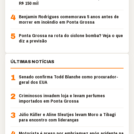
R$ 150 mil
4
Benjamin Rodrigues comemorava 5 anos antes de
morrer em incêndio em Ponta Grossa
5
Ponta Grossa na rota do ciclone bomba? Veja o que
diz a previsão
ÚLTIMAS NOTÍCIAS
1
Senado confirma Todd Blanche como procurador-
geral dos EUA
2
Criminosos invadem loja e levam perfumes
importados em Ponta Grossa
3
Júlio Küller e Aline Sleutjes levam Moro a Tibagi
para encontro com lideranças
Motorista é preso por embriaguez após acidente na