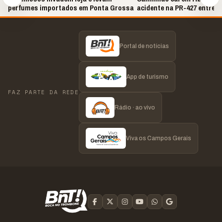
perfumes importados em Ponta Grossa
acidente na PR-427 entre P
Amazonas e Lapa
Portal de notícias
App de turismo
FAZ PARTE DA REDE
Rádio · ao vivo
Viva os Campos Gerais