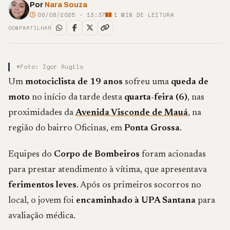
Por
Nara Souza
06/08/2025 · 13:37
1
MIN DE LEITURA
COMPARTILHAR
#Foto: Igor Rugilo
Um
motociclista de 19 anos
sofreu uma
queda de
moto
no início da tarde desta
quarta-feira (6)
, nas
proximidades da
Avenida Visconde de Mauá
, na
região do bairro Oficinas, em
Ponta Grossa
.
Equipes do
Corpo de Bombeiros
foram acionadas
para prestar atendimento à vítima, que apresentava
ferimentos leves
. Após os primeiros socorros no
local, o jovem foi
encaminhado à UPA Santana
para
avaliação médica.