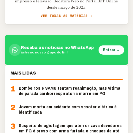
impresso e televisão. Redatora Web no Portal BnT Online
desde março de 2025.
VER TODAS AS MATÉRIAS →
Receba as notícias no WhatsApp
Entrar →
Entre no nosso grupo do BnT
MAIS LIDAS
1
Bombeiros e SAMU tentam reanimação, mas vítima
de parada cardiorrespiratória morre em PG
2
Jovem morta em acidente com scooter elétrica é
identificada
3
Suspeito de agiotagem que aterrorizava devedores
em PG é preso com arma furtada e cheques de até