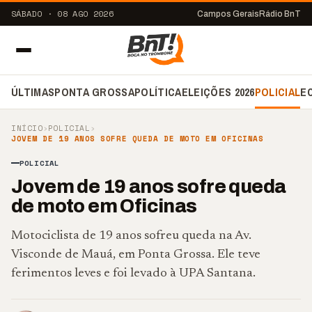
SÁBADO · 08 AGO 2026
Campos Gerais
Rádio BnT
ÚLTIMAS
PONTA GROSSA
POLÍTICA
ELEIÇÕES 2026
POLICIAL
E
INÍCIO
›
POLICIAL
›
JOVEM DE 19 ANOS SOFRE QUEDA DE MOTO EM OFICINAS
POLICIAL
Jovem de 19 anos sofre queda
de moto em Oficinas
Motociclista de 19 anos sofreu queda na Av.
Visconde de Mauá, em Ponta Grossa. Ele teve
ferimentos leves e foi levado à UPA Santana.