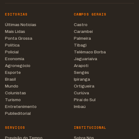
EDITORIAS
CAMPOS GERAIS
Últimas Notícias
Castro
Mais Lidas
Carambeí
Ponta Grossa
Palmeira
Política
Tibagi
Policial
Telêmaco Borba
Economia
Jaguariaíva
Agronegócio
Arapoti
Esporte
Sengés
Brasil
Ipiranga
Mundo
Ortigueira
Colunistas
Curiúva
Turismo
Piraí do Sul
Entretenimento
Imbaú
Publieditorial
SERVIÇOS
INSTITUCIONAL
Previsão do Tempo
Sobre Nós