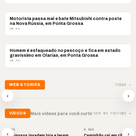
POLICIAL
Motorista passa mal e bate Mitsubishi contra poste
na Nova Rússia, em Ponta Grossa
HÁ 4H
POLICIAL
Homem é esfaqueado no pescoço e fica em estado
gravíssimo em Olarias, em Ponta Grossa
HÁ 7H
📢💜 Agosto Lilás
TODAS →
WEB STORIES
reforça combate à
📢 Noite 
violência contra a
🛍️ Atendimento ainda é
chega co
‹
›
mulher
o diferencial nas vendas
oração
▶
▶
▶
VER NO YOUTUBE →
Mais vídeos para você curtir
VÍDEOS
▶
▶
8 AGO
8 AGO
‹
›
Criminosos invadem loja e levam
Caminhão cai em ribanceir