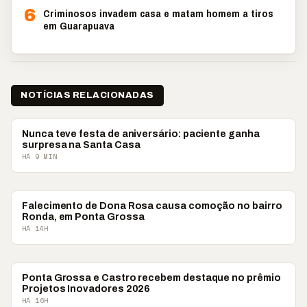
6
Criminosos invadem casa e matam homem a tiros
em Guarapuava
NOTÍCIAS RELACIONADAS
PONTA GROSSA
Nunca teve festa de aniversário: paciente ganha
surpresa na Santa Casa
HÁ 9 MIN
PONTA GROSSA
Falecimento de Dona Rosa causa comoção no bairro
Ronda, em Ponta Grossa
HÁ 14H
CAMPOS GERAIS
Ponta Grossa e Castro recebem destaque no prêmio
Projetos Inovadores 2026
HÁ 16H