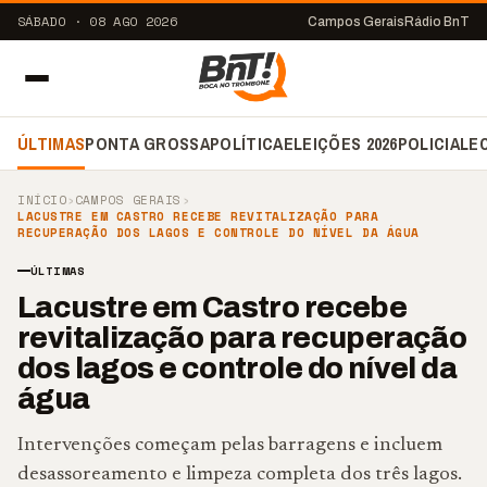
SÁBADO · 08 AGO 2026
Campos Gerais
Rádio BnT
ÚLTIMAS
PONTA GROSSA
POLÍTICA
ELEIÇÕES 2026
POLICIAL
E
INÍCIO
›
CAMPOS GERAIS
›
LACUSTRE EM CASTRO RECEBE REVITALIZAÇÃO PARA
RECUPERAÇÃO DOS LAGOS E CONTROLE DO NÍVEL DA ÁGUA
ÚLTIMAS
Lacustre em Castro recebe
revitalização para recuperação
dos lagos e controle do nível da
água
Intervenções começam pelas barragens e incluem
desassoreamento e limpeza completa dos três lagos.