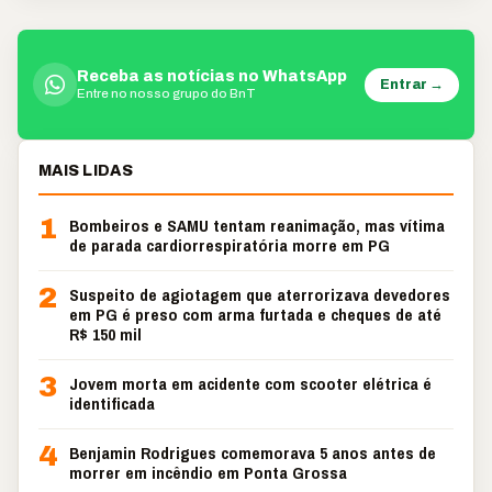
Receba as notícias no WhatsApp
Entrar →
Entre no nosso grupo do BnT
MAIS LIDAS
1
Bombeiros e SAMU tentam reanimação, mas vítima
de parada cardiorrespiratória morre em PG
2
Suspeito de agiotagem que aterrorizava devedores
em PG é preso com arma furtada e cheques de até
R$ 150 mil
3
Jovem morta em acidente com scooter elétrica é
identificada
4
Benjamin Rodrigues comemorava 5 anos antes de
morrer em incêndio em Ponta Grossa