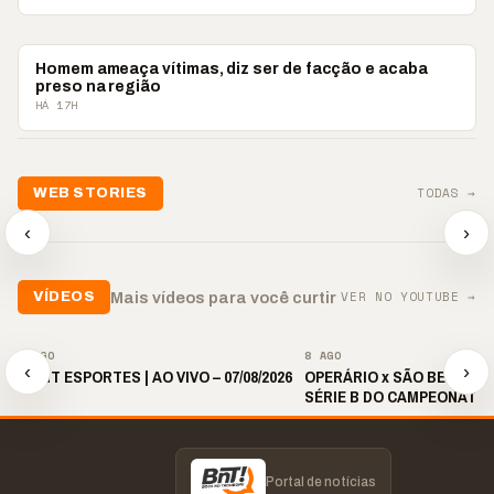
PONTA GROSSA
Homem ameaça vítimas, diz ser de facção e acaba
preso na região
HÁ 17H
📢💜 Agosto Lilás
TODAS →
WEB STORIES
reforça combate à
📢 Noite 
violência contra a
🛍️ Atendimento ainda é
chega co
‹
›
mulher
o diferencial nas vendas
oração
▶
▶
▶
VER NO YOUTUBE →
Mais vídeos para você curtir
VÍDEOS
▶
▶
8 AGO
8 AGO
‹
›
🎙️ BNT ESPORTES | AO VIVO – 07/08/2026
OPERÁRIO x SÃO BERNARDO
SÉRIE B DO CAMPEONATO 
2026 | 19H30
Portal de notícias