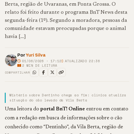
Berta, região de Uvaranas, em Ponta Grossa. O
relato foi feito durante o programa BnT News desta
segunda-feira (1º). Segundo a moradora, pessoas da
comunidade estavam preocupadas porque o animal
havia […]
Por
Yuri Silva
01/06/2026 · 17:12
ATUALIZADO 22:36
2
MIN DE LEITURA
COMPARTILHAR
Mistério sobre Dentinho chega ao fim: clínica atualiza
situação do cão levado da Vila Berta
Uma leitora do
portal BnT! Online
entrou em contato
com a redação em busca de informações sobre o cão
conhecido como “Dentinho”, da Vila Berta, região de