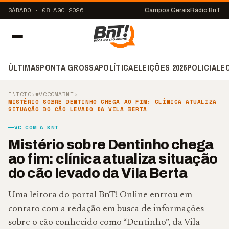
SÁBADO · 08 AGO 2026
Campos Gerais
Rádio BnT
ÚLTIMAS
PONTA GROSSA
POLÍTICA
ELEIÇÕES 2026
POLICIAL
E
INÍCIO
›
#VCCOMABNT
›
MISTÉRIO SOBRE DENTINHO CHEGA AO FIM: CLÍNICA ATUALIZA
SITUAÇÃO DO CÃO LEVADO DA VILA BERTA
VC COM A BNT
Mistério sobre Dentinho chega
ao fim: clínica atualiza situação
do cão levado da Vila Berta
Uma leitora do portal BnT! Online entrou em
contato com a redação em busca de informações
sobre o cão conhecido como “Dentinho”, da Vila