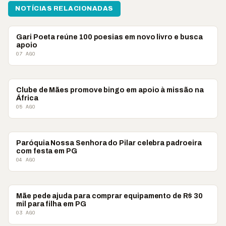
NOTÍCIAS RELACIONADAS
#VCCOMABNT
Gari Poeta reúne 100 poesias em novo livro e busca
apoio
07 AGO
#VCCOMABNT
Clube de Mães promove bingo em apoio à missão na
África
05 AGO
#VCCOMABNT
Paróquia Nossa Senhora do Pilar celebra padroeira
com festa em PG
04 AGO
#VCCOMABNT
Mãe pede ajuda para comprar equipamento de R$ 30
mil para filha em PG
03 AGO