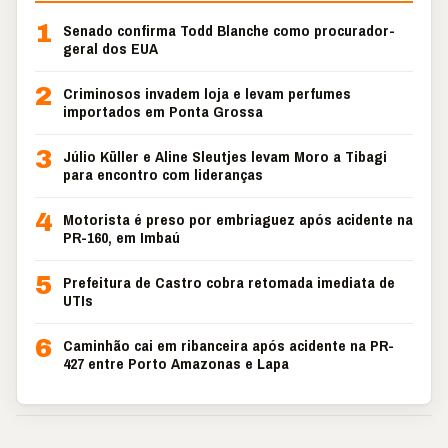
1
Senado confirma Todd Blanche como procurador-
geral dos EUA
2
Criminosos invadem loja e levam perfumes
importados em Ponta Grossa
3
Júlio Küller e Aline Sleutjes levam Moro a Tibagi
para encontro com lideranças
4
Motorista é preso por embriaguez após acidente na
PR-160, em Imbaú
5
Prefeitura de Castro cobra retomada imediata de
UTIs
6
Caminhão cai em ribanceira após acidente na PR-
427 entre Porto Amazonas e Lapa