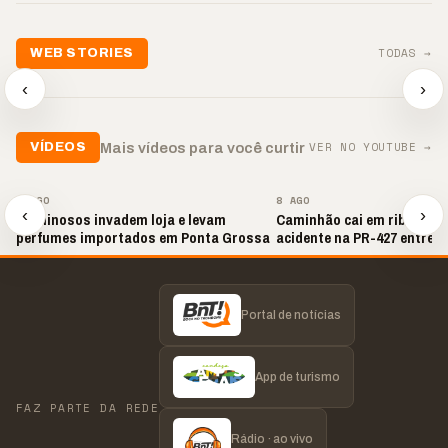
📢💜 Agosto Lilás
TODAS →
WEB STORIES
reforça combate à
📢 Noite 
violência contra a
🛍️ Atendimento ainda é
chega co
‹
›
mulher
o diferencial nas vendas
oração
▶
▶
▶
VER NO YOUTUBE →
Mais vídeos para você curtir
VÍDEOS
▶
▶
8 AGO
8 AGO
‹
›
Criminosos invadem loja e levam
Caminhão cai em ribanceir
perfumes importados em Ponta Grossa
acidente na PR-427 entre P
Amazonas e Lapa
Portal de notícias
App de turismo
FAZ PARTE DA REDE
Rádio · ao vivo