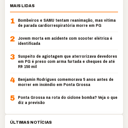
MAIS LIDAS
1
Bombeiros e SAMU tentam reanimação, mas vítima
de parada cardiorrespiratória morre em PG
2
Jovem morta em acidente com scooter elétrica é
identificada
3
Suspeito de agiotagem que aterrorizava devedores
em PG é preso com arma furtada e cheques de até
R$ 150 mil
4
Benjamin Rodrigues comemorava 5 anos antes de
morrer em incêndio em Ponta Grossa
5
Ponta Grossa na rota do ciclone bomba? Veja o que
diz a previsão
ÚLTIMAS NOTÍCIAS