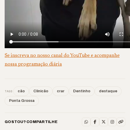
Se inscreva no nosso canal do YouTube e acompanhe
nossa programação diária
TAGS
cão
Clinicão
crar
Dentinho
destaque
Ponta Grossa
GOSTOU? COMPARTILHE