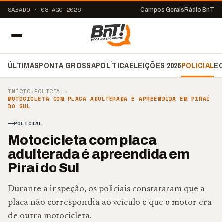
SÁBADO · 08 AGO 2026
Campos Gerais
Rádio BnT
ÚLTIMAS
PONTA GROSSA
POLÍTICA
ELEIÇÕES 2026
POLICIAL
E
INÍCIO
›
POLICIAL
›
MOTOCICLETA COM PLACA ADULTERADA É APREENDIDA EM PIRAÍ
DO SUL
POLICIAL
Motocicleta com placa
adulterada é apreendida em
Piraí do Sul
Durante a inspeção, os policiais constataram que a
placa não correspondia ao veículo e que o motor era
de outra motocicleta.