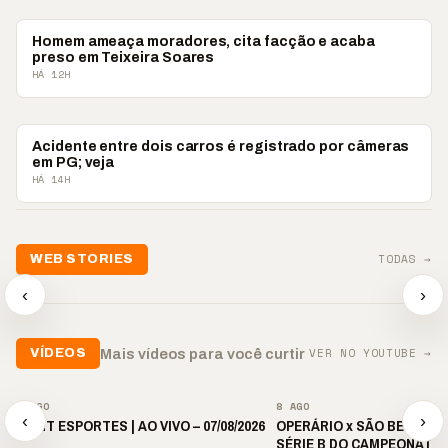
POLICIAL
Homem ameaça moradores, cita facção e acaba
preso em Teixeira Soares
HÁ 12H
POLICIAL
Acidente entre dois carros é registrado por câmeras
em PG; veja
HÁ 14H
📢💜 Agosto Lilás
TODAS →
WEB STORIES
reforça combate à
📢 Noite 
violência contra a
🛍️ Atendimento ainda é
chega co
‹
›
mulher
o diferencial nas vendas
oração
▶
▶
▶
VER NO YOUTUBE →
Mais vídeos para você curtir
VÍDEOS
▶
▶
8 AGO
8 AGO
‹
›
🎙️ BNT ESPORTES | AO VIVO – 07/08/2026
OPERÁRIO x SÃO BERNARDO
SÉRIE B DO CAMPEONATO 