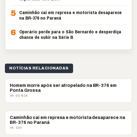
5
Caminhão cai em represa e motorista desaparece
na BR-376 no Paraná
6
Operário perde para o São Bernardo e desperdiça
chance de subir na Série B
NOTÍCIAS RELACIONADAS
POLICIAL
Homem morre após ser atropelado na BR-376 em
Ponta Grossa
HÁ 29 MIN
POLICIAL
Caminhão cai em represa e motorista desaparece na
BR-376 no Paraná
HÁ 10H