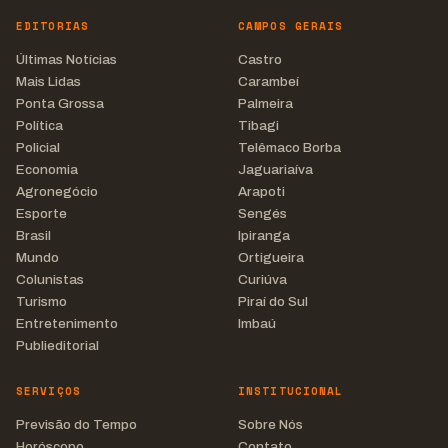
EDITORIAS
CAMPOS GERAIS
Últimas Notícias
Castro
Mais Lidas
Carambeí
Ponta Grossa
Palmeira
Política
Tibagi
Policial
Telêmaco Borba
Economia
Jaguariaíva
Agronegócio
Arapoti
Esporte
Sengés
Brasil
Ipiranga
Mundo
Ortigueira
Colunistas
Curiúva
Turismo
Piraí do Sul
Entretenimento
Imbaú
Publieditorial
SERVIÇOS
INSTITUCIONAL
Previsão do Tempo
Sobre Nós
Horóscopo
Contato