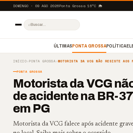
DOMINGO · 09 AGO 2026
Ponta Grossa
16
°C
🌦️
⌕
ÚLTIMAS
PONTA GROSSA
POLÍTICA
EL
INÍCIO
›
PONTA GROSSA
›
MOTORISTA DA VCG NÃO RESISTE AOS 
PONTA GROSSA
Motorista da VCG não
de acidente na BR-37
em PG
Motorista da VCG falece após acidente gr