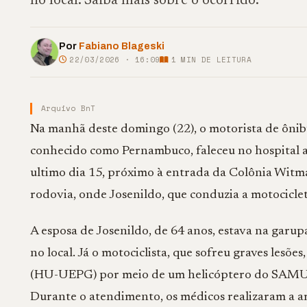
no local. Saiba mais sobre o ocorrido.
Por
Fabiano Blageski
22/03/2026 · 16:09
1
MIN DE LEITURA
Arquivo BnT
Na manhã deste domingo (22), o motorista de ôni
conhecido como Pernambuco, faleceu no hospital 
ultimo dia 15, próximo à entrada da Colônia Witm
rodovia, onde Josenildo, que conduzia a motocicle
A esposa de Josenildo, de 64 anos, estava na garup
no local. Já o motociclista, que sofreu graves lesõe
(HU-UEPG) por meio de um helicóptero do SAMU, e
Durante o atendimento, os médicos realizaram a a