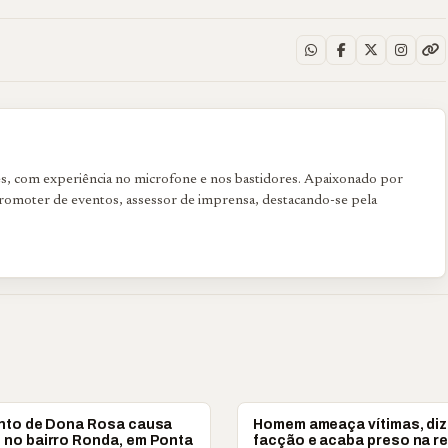
tes, com experiência no microfone e nos bastidores. Apaixonado por
romoter de eventos, assessor de imprensa, destacando-se pela
SSA
PONTA GROSSA
nto de Dona Rosa causa
Homem ameaça vítimas, diz
no bairro Ronda, em Ponta
facção e acaba preso na r