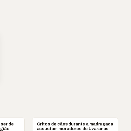
PONTA GROSSA
 ser de
Gritos de cães durante a madrugada
egião
assustam moradores de Uvaranas