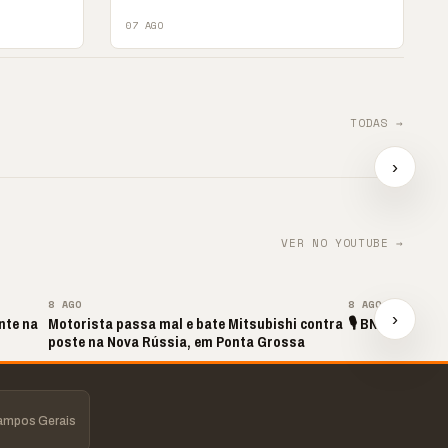
07 AGO
TODAS →
🔥 Acusação sem prova?
📢 TRABALHO INFANTIL
s
Laudos apontam outra
É VIOLAÇÃO DE
›
realidade
DIREITOS
📢⚽ G
▶
▶
▶
VER NO YOUTUBE →
▶
8 AGO
8 AGO
›
nte na
Motorista passa mal e bate Mitsubishi contra
🎙️ BNT ESPORTE
poste na Nova Rússia, em Ponta Grossa
Campos Gerais