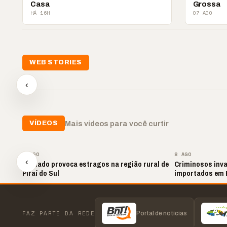
Casa
Grossa
HÁ 16H
07 AGO
📢💜 Agosto Lilás
WEB STORIES
reforça combate à
📢 No
violência contra a
🛍️ Atendimento ainda é
cheg
‹
mulher
o diferencial nas vendas
oraç
▶
▶
▶
Mais vídeos para você curtir
VÍDEOS
▶
8 AGO
8 AGO
‹
Tornado provoca estragos na região rural de
Criminosos inva
Piraí do Sul
importados em 
FAZ PARTE DA REDE
Portal de notícias