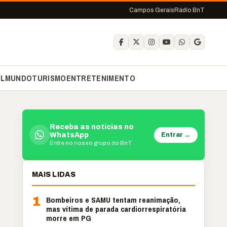
Campos Gerais
Rádio BnT
IL
MUNDO
TURISMO
ENTRETENIMENTO
Receba as notícias no
Entrar →
WhatsApp
Entre no nosso grupo do BnT
MAIS LIDAS
1
Bombeiros e SAMU tentam reanimação,
mas vítima de parada cardiorrespiratória
morre em PG