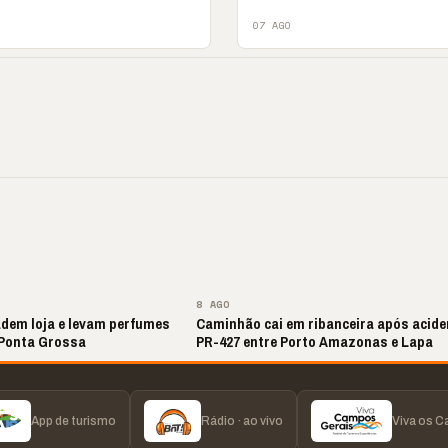
07 AGO
ite de Louvor
🔥 “O ‘nunca vai
📢 Coral Maestro
a com bênçãos e
acontecer comigo’ pode
Paulino retorna apó
ão
custar caro”
longo hiato
▶
▶
▶
▶
8 AGO
dem loja e levam perfumes
Caminhão cai em ribanceira após acide
Ponta Grossa
PR-427 entre Porto Amazonas e Lapa
App de turismo
Rádio · ao vivo
Viva os 