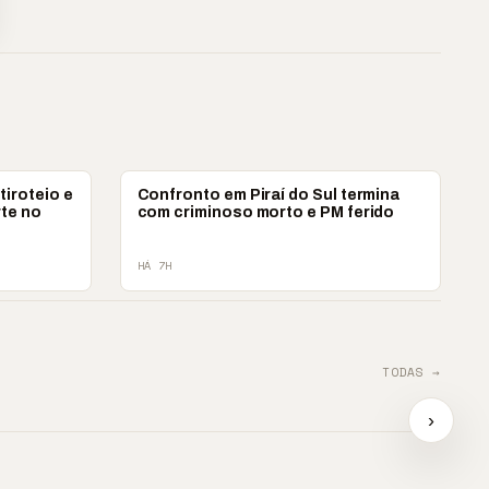
POLICIAL
tiroteio e
Confronto em Piraí do Sul termina
rte no
com criminoso morto e PM ferido
HÁ 7H
TODAS →
ova?
📢 TRABALHO INFANTIL
📢 Ag
tra
É VIOLAÇÃO DE
e impu
›
DIREITOS
📢⚽ GOL DA VITÓRIA
contr
▶
▶
▶