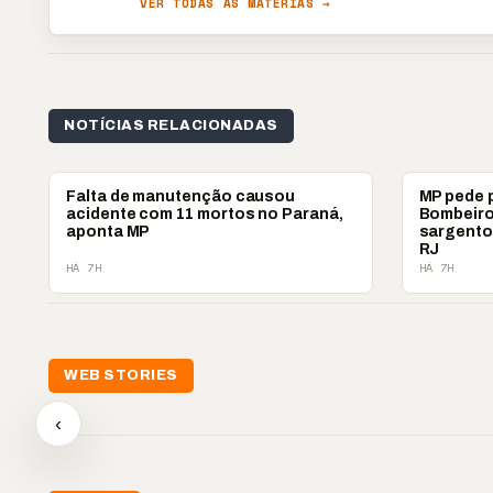
VER TODAS AS MATÉRIAS →
NOTÍCIAS RELACIONADAS
POLICIAL
POLICIAL
Falta de manutenção causou
MP pede 
acidente com 11 mortos no Paraná,
Bombeiro
aponta MP
sargento
RJ
HÁ 7H
HÁ 7H
WEB STORIES
📢 Noite de Louvor
🔥 “O
🛍️ Atendimento ainda é
chega com bênçãos e
acont
‹
o diferencial nas vendas
oração
custa
▶
▶
▶