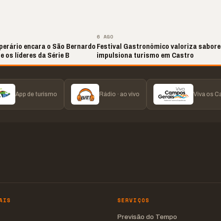
▶
▶
6 AGO
perário encara o São Bernardo
Festival Gastronômico valoriza sabore
e os líderes da Série B
impulsiona turismo em Castro
App de turismo
Rádio · ao vivo
Viva os 
AIS
SERVIÇOS
Previsão do Tempo