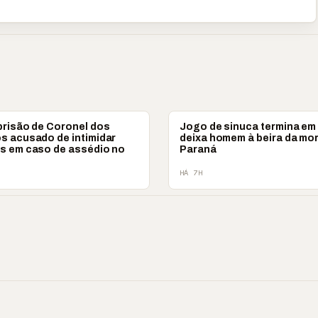
POLICIAL
prisão de Coronel dos
Jogo de sinuca termina em 
s acusado de intimidar
deixa homem à beira da mo
s em caso de assédio no
Paraná
HÁ 7H
 ‘nunca vai
📢 Coral Maestro
🔥 Acusação sem pr
ecer comigo’ pode
Paulino retorna após
Laudos apontam ou
r caro”
longo hiato
realidade
▶
▶