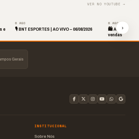
VER NO YOUTUBE →
▶
6 AGO
6 AGO
›
s e
🎙️ BNT ESPORTES | AO VIVO – 06/08/2026
🛍️ Atendimento
vendas
Campos Gerais
INSTITUCIONAL
Sobre Nós