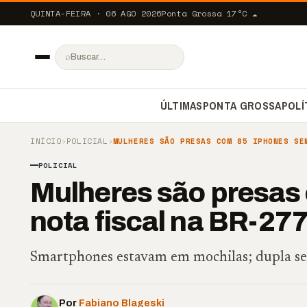
QUINTA-FEIRA · 06 AGO 2026
Ponta Grossa
17
°C
☁️
⌕
ÚLTIMAS
PONTA GROSSA
POLÍ
INÍCIO
›
POLICIAL
›
MULHERES SÃO PRESAS COM 85 IPHONES SE
POLICIAL
Mulheres são presas
nota fiscal na BR-27
Smartphones estavam em mochilas; dupla seg
Por
Fabiano Blageski