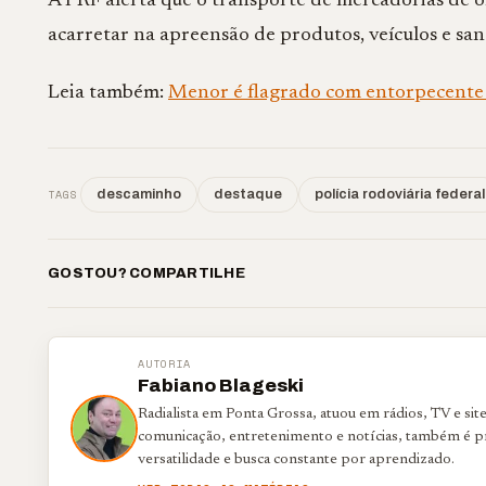
A PRF alerta que o transporte de mercadorias de or
acarretar na apreensão de produtos, veículos e san
Leia também:
Menor é flagrado com entorpecente
TAGS
descaminho
destaque
polícia rodoviária federal
GOSTOU? COMPARTILHE
AUTORIA
Fabiano Blageski
Radialista em Ponta Grossa, atuou em rádios, TV e si
comunicação, entretenimento e notícias, também é p
versatilidade e busca constante por aprendizado.