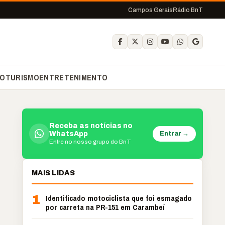
Campos Gerais
Rádio BnT
O
TURISMO
ENTRETENIMENTO
Receba as notícias no
Entrar →
WhatsApp
Entre no nosso grupo do BnT
MAIS LIDAS
1
Identificado motociclista que foi esmagado
por carreta na PR-151 em Carambeí