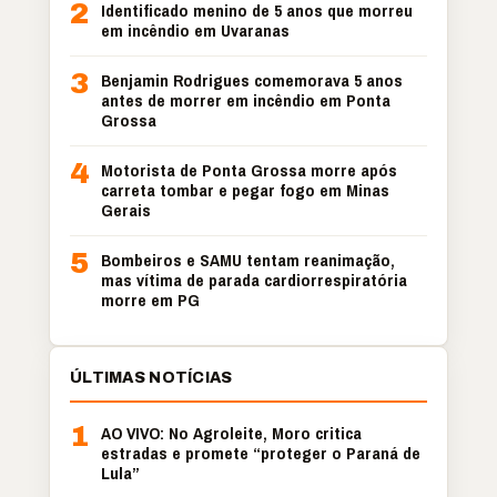
2
Identificado menino de 5 anos que morreu
em incêndio em Uvaranas
3
Benjamin Rodrigues comemorava 5 anos
antes de morrer em incêndio em Ponta
Grossa
4
Motorista de Ponta Grossa morre após
carreta tombar e pegar fogo em Minas
Gerais
5
Bombeiros e SAMU tentam reanimação,
mas vítima de parada cardiorrespiratória
morre em PG
ÚLTIMAS NOTÍCIAS
1
AO VIVO: No Agroleite, Moro critica
estradas e promete “proteger o Paraná de
Lula”