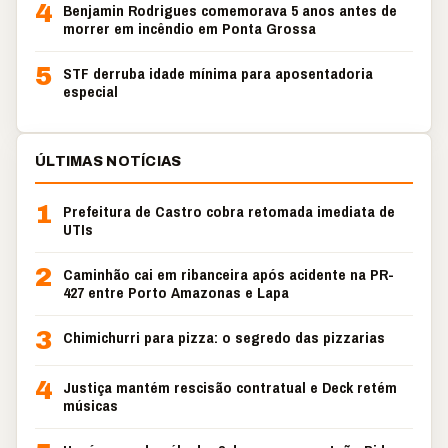
4
Benjamin Rodrigues comemorava 5 anos antes de
morrer em incêndio em Ponta Grossa
5
STF derruba idade mínima para aposentadoria
especial
ÚLTIMAS NOTÍCIAS
1
Prefeitura de Castro cobra retomada imediata de
UTIs
2
Caminhão cai em ribanceira após acidente na PR-
427 entre Porto Amazonas e Lapa
3
Chimichurri para pizza: o segredo das pizzarias
4
Justiça mantém rescisão contratual e Deck retém
músicas