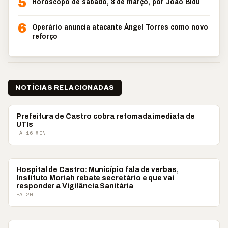
5
Horóscopo de sábado, 8 de março, por João Bidu
6
Operário anuncia atacante Ángel Torres como novo
reforço
NOTÍCIAS RELACIONADAS
CASTRO
Prefeitura de Castro cobra retomada imediata de
UTIs
HÁ 16 MIN
CAMPOS GERAIS
Hospital de Castro: Município fala de verbas,
Instituto Moriah rebate secretário e que vai
responder a Vigilância Sanitária
HÁ 2H