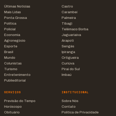
Últimas Notícias
Castro
Mais Lidas
Carambeí
Ponta Grossa
Palmeira
Política
Tibagi
Policial
Telêmaco Borba
Economia
Jaguariaíva
Agronegócio
Arapoti
Esporte
Sengés
Brasil
Ipiranga
Mundo
Ortigueira
Colunistas
Curiúva
Turismo
Piraí do Sul
Entretenimento
Imbaú
Publieditorial
SERVIÇOS
INSTITUCIONAL
Previsão do Tempo
Sobre Nós
Horóscopo
Contato
Obituário
Política de Privacidade