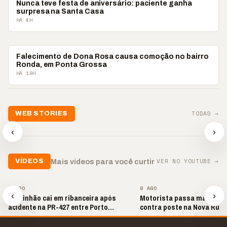
PONTA GROSSA
Nunca teve festa de aniversário: paciente ganha
surpresa na Santa Casa
HÁ 4H
PONTA GROSSA
Falecimento de Dona Rosa causa comoção no bairro
Ronda, em Ponta Grossa
HÁ 18H
📢💜 Agosto Lilás
TODAS →
WEB STORIES
reforça combate à
📢 Noite 
violência contra a
🛍️ Atendimento ainda é
chega co
‹
›
mulher
o diferencial nas vendas
oração
▶
▶
▶
VER NO YOUTUBE →
Mais vídeos para você curtir
VÍDEOS
▶
▶
8 AGO
8 AGO
‹
›
Caminhão cai em ribanceira após
Motorista passa mal e bat
acidente na PR-427 entre Porto
contra poste na Nova Rúss
Amazonas e Lapa
Grossa