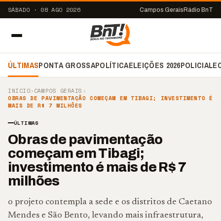
SÁBADO · 08 AGO 2026
Campos Gerais
Rádio BnT
ÚLTIMAS
PONTA GROSSA
POLÍTICA
ELEIÇÕES 2026
POLICIAL
E
INÍCIO
›
CAMPOS GERAIS
›
OBRAS DE PAVIMENTAÇÃO COMEÇAM EM TIBAGI; INVESTIMENTO É
MAIS DE R$ 7 MILHÕES
ÚLTIMAS
Obras de pavimentação
começam em Tibagi;
investimento é mais de R$ 7
milhões
o projeto contempla a sede e os distritos de Caetano
Mendes e São Bento, levando mais infraestrutura,