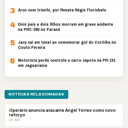
3
Arco com triunfo, por Renata Régis Florisbelo
4
Dois pais e dois filhos morrem em grave acidente
na PRC-280 no Paraná
5
Jacy cai em túnel ao comemorar gol do Coritiba no
Couto Pereira
6
Motorista perde controle e carro capota na PR-151
em Jaguariaíva
NOTÍCIAS RELACIONADAS
ESPORTES
Operário anuncia atacante Ángel Torres como novo
reforço
08 AGO