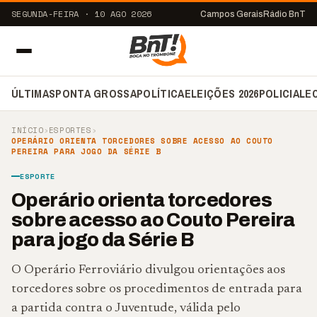
SEGUNDA-FEIRA · 10 AGO 2026
Campos Gerais
Rádio BnT
ÚLTIMAS
PONTA GROSSA
POLÍTICA
ELEIÇÕES 2026
POLICIAL
E
INÍCIO
›
ESPORTES
›
OPERÁRIO ORIENTA TORCEDORES SOBRE ACESSO AO COUTO
PEREIRA PARA JOGO DA SÉRIE B
ESPORTE
Operário orienta torcedores
sobre acesso ao Couto Pereira
para jogo da Série B
O Operário Ferroviário divulgou orientações aos
torcedores sobre os procedimentos de entrada para
a partida contra o Juventude, válida pelo