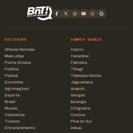
EDITORIAS
CAMPOS GERAIS
Últimas Notícias
Castro
Mais Lidas
Carambeí
Ponta Grossa
Palmeira
Política
Tibagi
Policial
Telêmaco Borba
Economia
Jaguariaíva
Agronegócio
Arapoti
Esporte
Sengés
Brasil
Ipiranga
Mundo
Ortigueira
Colunistas
Curiúva
Turismo
Piraí do Sul
Entretenimento
Imbaú