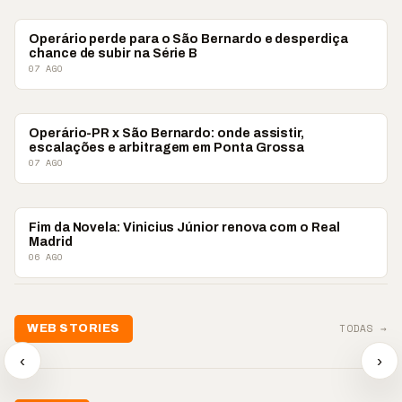
ESPORTES
Operário perde para o São Bernardo e desperdiça
chance de subir na Série B
07 AGO
ESPORTES
Operário-PR x São Bernardo: onde assistir,
escalações e arbitragem em Ponta Grossa
07 AGO
ESPORTES
Fim da Novela: Vinicius Júnior renova com o Real
Madrid
06 AGO
📢💜 Agosto Lilás
TODAS →
WEB STORIES
reforça combate à
📢 Noite 
violência contra a
🛍️ Atendimento ainda é
chega co
‹
›
mulher
o diferencial nas vendas
oração
▶
▶
▶