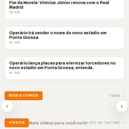
ESPORTES
Fim da Novela: Vinicius Júnior renova com o Real
Madrid
06 AGO
ESPORTES
Operário irá vender o nome do novo estádio em
Ponta Grossa
05 AGO
ESPORTES
Operário lança placas para eternizar torcedores no
novo estádio em Ponta Grossa; entenda
04 AGO
📢💜 Agosto Lilás
TODAS →
WEB STORIES
reforça combate à
📢 Noite 
violência contra a
🛍️ Atendimento ainda é
chega co
‹
›
mulher
o diferencial nas vendas
oração
▶
▶
▶
VER NO YOUTUBE →
Mais vídeos para você curtir
VÍDEOS