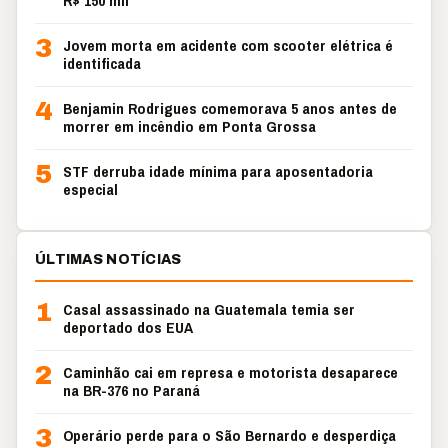
R$ 150 mil
3
Jovem morta em acidente com scooter elétrica é
identificada
4
Benjamin Rodrigues comemorava 5 anos antes de
morrer em incêndio em Ponta Grossa
5
STF derruba idade mínima para aposentadoria
especial
ÚLTIMAS NOTÍCIAS
1
Casal assassinado na Guatemala temia ser
deportado dos EUA
2
Caminhão cai em represa e motorista desaparece
na BR-376 no Paraná
3
Operário perde para o São Bernardo e desperdiça