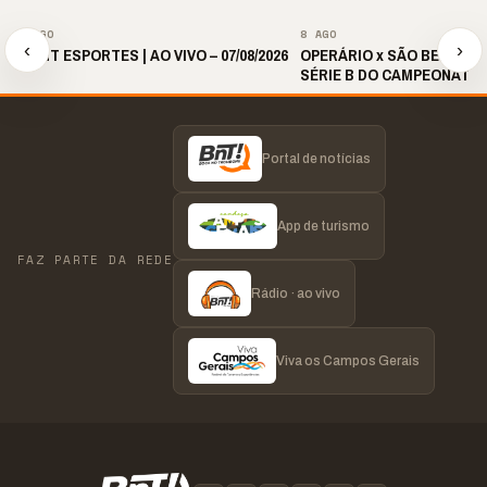
▶
▶
8 AGO
8 AGO
‹
›
🎙️ BNT ESPORTES | AO VIVO – 07/08/2026
OPERÁRIO x SÃO BERNARDO
SÉRIE B DO CAMPEONATO 
2026 | 19H30
Portal de notícias
App de turismo
FAZ PARTE DA REDE
Rádio · ao vivo
Viva os Campos Gerais