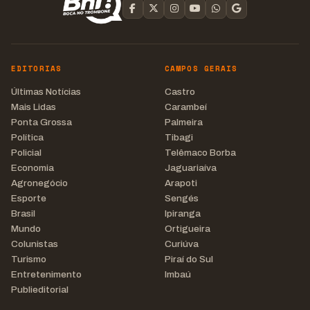
EDITORIAS
CAMPOS GERAIS
Últimas Notícias
Castro
Mais Lidas
Carambeí
Ponta Grossa
Palmeira
Política
Tibagi
Policial
Telêmaco Borba
Economia
Jaguariaíva
Agronegócio
Arapoti
Esporte
Sengés
Brasil
Ipiranga
Mundo
Ortigueira
Colunistas
Curiúva
Turismo
Piraí do Sul
Entretenimento
Imbaú
Publieditorial