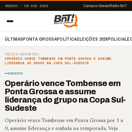
SÁBADO · 08 AGO 2026
Campos Gerais
Rádio BnT
ÚLTIMAS
PONTA GROSSA
POLÍTICA
ELEIÇÕES 2026
POLICIAL
E
INÍCIO
›
ESPORTES
›
OPERÁRIO VENCE TOMBENSE EM PONTA GROSSA E ASSUME
LIDERANÇA DO GRUPO NA COPA SUL-SUDESTE
ESPORTE
Operário vence Tombense em
Ponta Grossa e assume
liderança do grupo na Copa Sul-
Sudeste
Operário vence Tombense em Ponta Grossa por 1 a
0, assume liderança e embala na temporada. Veja