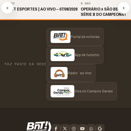
8 AGO
8 AGO
‹
›
🎙️ BNT ESPORTES | AO VIVO – 07/08/2026
OPERÁRIO x SÃO BERNARDO
SÉRIE B DO CAMPEONATO 
2026 | 19H30
Portal de notícias
App de turismo
FAZ PARTE DA REDE
Rádio · ao vivo
Viva os Campos Gerais