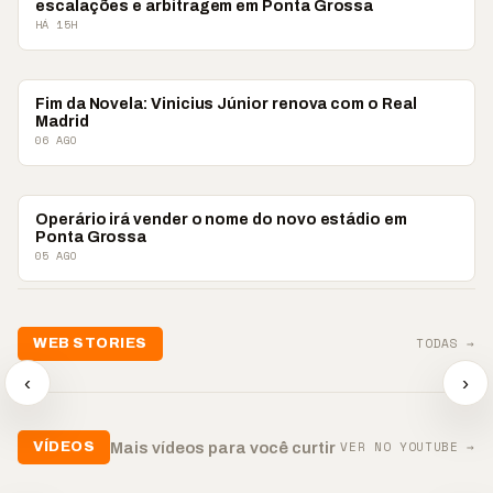
escalações e arbitragem em Ponta Grossa
HÁ 15H
ESPORTES
Fim da Novela: Vinicius Júnior renova com o Real
Madrid
06 AGO
ESPORTES
Operário irá vender o nome do novo estádio em
Ponta Grossa
05 AGO
📢💜 Agosto Lilás
TODAS →
WEB STORIES
reforça combate à
📢 Noite 
violência contra a
🛍️ Atendimento ainda é
chega co
‹
›
mulher
o diferencial nas vendas
oração
▶
▶
▶
VER NO YOUTUBE →
Mais vídeos para você curtir
VÍDEOS
▶
▶