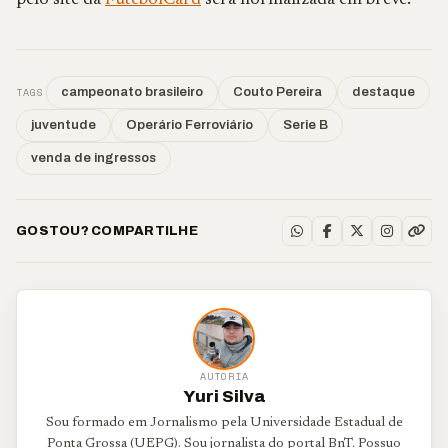
pelo site da
FutebolCard
será normalizada em breve.
TAGS
campeonato brasileiro
Couto Pereira
destaque
juventude
Operário Ferroviário
Serie B
venda de ingressos
GOSTOU? COMPARTILHE
AUTORIA
Yuri Silva
Sou formado em Jornalismo pela Universidade Estadual de
Ponta Grossa (UEPG). Sou jornalista do portal BnT. Possuo