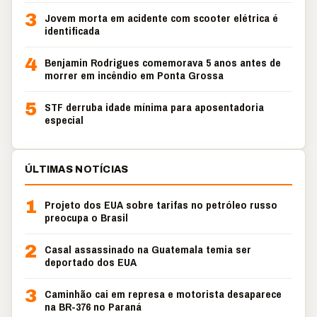
3
Jovem morta em acidente com scooter elétrica é
identificada
4
Benjamin Rodrigues comemorava 5 anos antes de
morrer em incêndio em Ponta Grossa
5
STF derruba idade mínima para aposentadoria
especial
ÚLTIMAS NOTÍCIAS
1
Projeto dos EUA sobre tarifas no petróleo russo
preocupa o Brasil
2
Casal assassinado na Guatemala temia ser
deportado dos EUA
3
Caminhão cai em represa e motorista desaparece
na BR-376 no Paraná