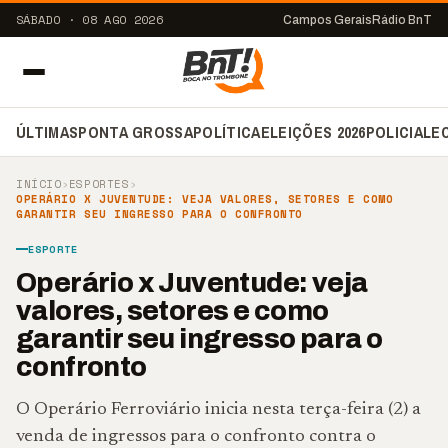
SÁBADO · 08 AGO 2026
Campos Gerais
Rádio BnT
ÚLTIMAS
PONTA GROSSA
POLÍTICA
ELEIÇÕES 2026
POLICIAL
E
INÍCIO
›
ESPORTES
›
OPERÁRIO X JUVENTUDE: VEJA VALORES, SETORES E COMO
GARANTIR SEU INGRESSO PARA O CONFRONTO
ESPORTE
Operário x Juventude: veja
valores, setores e como
garantir seu ingresso para o
confronto
O Operário Ferroviário inicia nesta terça-feira (2) a
venda de ingressos para o confronto contra o