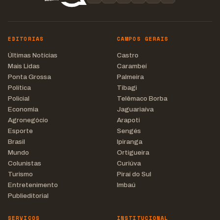
EDITORIAS
CAMPOS GERAIS
Últimas Notícias
Castro
Mais Lidas
Carambeí
Ponta Grossa
Palmeira
Política
Tibagi
Policial
Telêmaco Borba
Economia
Jaguariaíva
Agronegócio
Arapoti
Esporte
Sengés
Brasil
Ipiranga
Mundo
Ortigueira
Colunistas
Curiúva
Turismo
Piraí do Sul
Entretenimento
Imbaú
Publieditorial
SERVIÇOS
INSTITUCIONAL