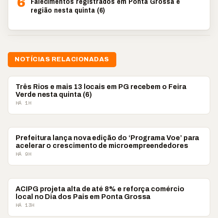
6
Falecimentos registrados em Ponta Grossa e
região nesta quinta (6)
NOTÍCIAS RELACIONADAS
PONTA GROSSA
Três Rios e mais 13 locais em PG recebem o Feira
Verde nesta quinta (6)
HÁ 1H
PONTA GROSSA
Prefeitura lança nova edição do ‘Programa Voe’ para
acelerar o crescimento de microempreendedores
HÁ 9H
PONTA GROSSA
ACIPG projeta alta de até 8% e reforça comércio
local no Dia dos Pais em Ponta Grossa
HÁ 13H