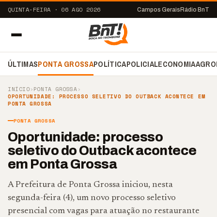
QUINTA-FEIRA · 06 AGO 2026
Campos Gerais
Rádio BnT
ÚLTIMAS
PONTA GROSSA
POLÍTICA
POLICIAL
ECONOMIA
AGRO
INÍCIO
›
PONTA GROSSA
›
OPORTUNIDADE: PROCESSO SELETIVO DO OUTBACK ACONTECE EM
PONTA GROSSA
PONTA GROSSA
Oportunidade: processo
seletivo do Outback acontece
em Ponta Grossa
A Prefeitura de Ponta Grossa iniciou, nesta
segunda-feira (4), um novo processo seletivo
presencial com vagas para atuação no restaurante