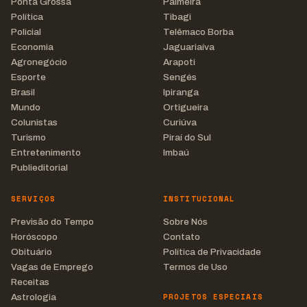
Ponta Grossa
Palmeira
Política
Tibagi
Policial
Telêmaco Borba
Economia
Jaguariaíva
Agronegócio
Arapoti
Esporte
Sengés
Brasil
Ipiranga
Mundo
Ortigueira
Colunistas
Curiúva
Turismo
Piraí do Sul
Entretenimento
Imbaú
Publieditorial
SERVIÇOS
INSTITUCIONAL
Previsão do Tempo
Sobre Nós
Horóscopo
Contato
Obituário
Política de Privacidade
Vagas de Emprego
Termos de Uso
Receitas
PROJETOS ESPECIAIS
Astrologia