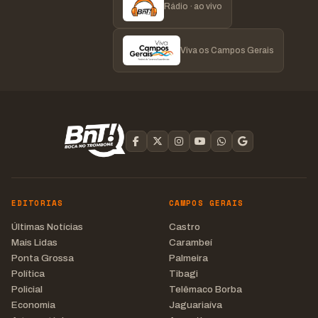
Rádio · ao vivo
Viva os Campos Gerais
EDITORIAS
CAMPOS GERAIS
Últimas Notícias
Castro
Mais Lidas
Carambeí
Ponta Grossa
Palmeira
Política
Tibagi
Policial
Telêmaco Borba
Economia
Jaguariaíva