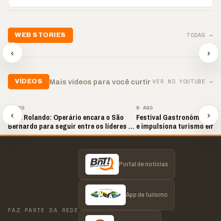
TODAS →
WEB STORIES
📢 Noite de Louvor
🔥 “O ‘nu
🛍️ Atendimento ainda é
chega com bênçãos e
acontecer
‹
›
o diferencial nas vendas
oração
custar ca
▶
▶
▶
VER NO YOUTUBE →
Mais vídeos para você curtir
VÍDEOS
▶
▶
6 AGO
6 AGO
‹
›
Bola Rolando: Operário encara o São
Festival Gastronômico val
Bernardo para seguir entre os líderes da
e impulsiona turismo em 
Série B
Portal de notícias
App de turismo
FAZ PARTE DA REDE