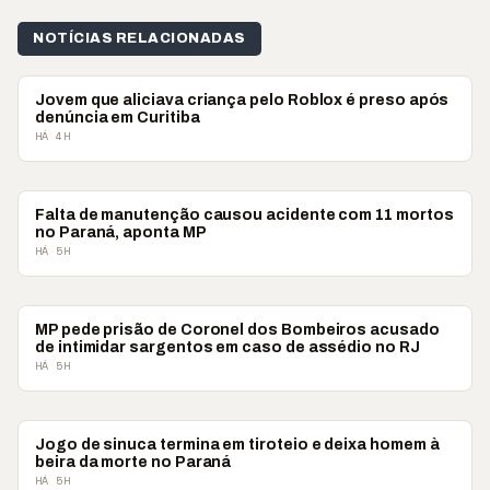
NOTÍCIAS RELACIONADAS
POLICIAL
Jovem que aliciava criança pelo Roblox é preso após
denúncia em Curitiba
HÁ 4H
POLICIAL
Falta de manutenção causou acidente com 11 mortos
no Paraná, aponta MP
HÁ 5H
POLICIAL
MP pede prisão de Coronel dos Bombeiros acusado
de intimidar sargentos em caso de assédio no RJ
HÁ 5H
POLICIAL
Jogo de sinuca termina em tiroteio e deixa homem à
beira da morte no Paraná
HÁ 5H