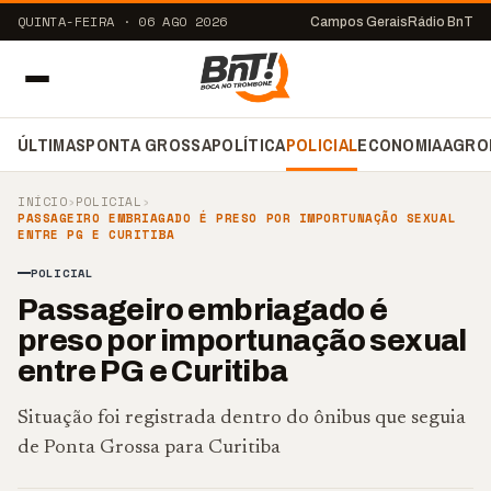
QUINTA-FEIRA · 06 AGO 2026
Campos Gerais
Rádio BnT
ÚLTIMAS
PONTA GROSSA
POLÍTICA
POLICIAL
ECONOMIA
AGRO
INÍCIO
›
POLICIAL
›
PASSAGEIRO EMBRIAGADO É PRESO POR IMPORTUNAÇÃO SEXUAL
ENTRE PG E CURITIBA
POLICIAL
Passageiro embriagado é
preso por importunação sexual
entre PG e Curitiba
Situação foi registrada dentro do ônibus que seguia
de Ponta Grossa para Curitiba