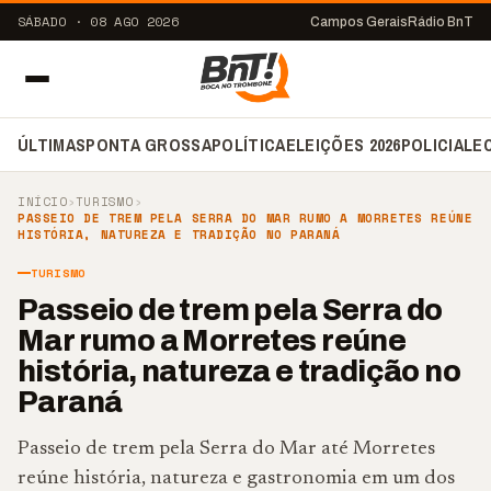
SÁBADO · 08 AGO 2026
Campos Gerais
Rádio BnT
ÚLTIMAS
PONTA GROSSA
POLÍTICA
ELEIÇÕES 2026
POLICIAL
E
INÍCIO
›
TURISMO
›
PASSEIO DE TREM PELA SERRA DO MAR RUMO A MORRETES REÚNE
HISTÓRIA, NATUREZA E TRADIÇÃO NO PARANÁ
TURISMO
Passeio de trem pela Serra do
Mar rumo a Morretes reúne
história, natureza e tradição no
Paraná
Passeio de trem pela Serra do Mar até Morretes
reúne história, natureza e gastronomia em um dos