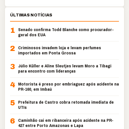
ÚLTIMAS NOTÍCIAS
1
Senado confirma Todd Blanche como procurador-
geral dos EUA
2
Criminosos invadem loja e levam perfumes
importados em Ponta Grossa
3
Júlio Küller e Aline Sleutjes levam Moro a Tibagi
para encontro com lideranças
4
Motorista é preso por embriaguez após acidente na
PR-160, em Imbaú
5
Prefeitura de Castro cobra retomada imediata de
UTIs
6
Caminhão cai em ribanceira após acidente na PR-
427 entre Porto Amazonas e Lapa