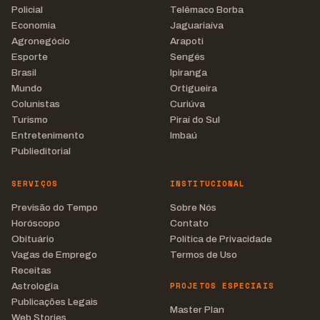
Policial
Telêmaco Borba
Economia
Jaguariaíva
Agronegócio
Arapoti
Esporte
Sengés
Brasil
Ipiranga
Mundo
Ortigueira
Colunistas
Curiúva
Turismo
Piraí do Sul
Entretenimento
Imbaú
Publieditorial
SERVIÇOS
INSTITUCIONAL
Previsão do Tempo
Sobre Nós
Horóscopo
Contato
Obituário
Política de Privacidade
Vagas de Emprego
Termos de Uso
Receitas
PROJETOS ESPECIAIS
Astrologia
Publicações Legais
Master Plan
Web Stories