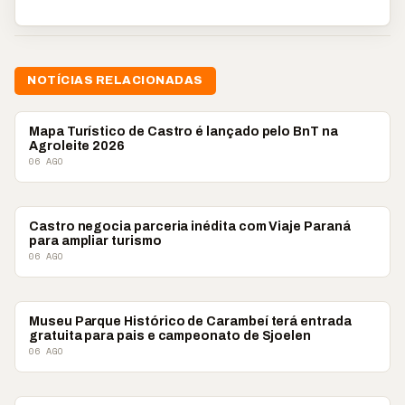
NOTÍCIAS RELACIONADAS
TURISMO
Mapa Turístico de Castro é lançado pelo BnT na
Agroleite 2026
06 AGO
TURISMO
Castro negocia parceria inédita com Viaje Paraná
para ampliar turismo
06 AGO
TURISMO
Museu Parque Histórico de Carambeí terá entrada
gratuita para pais e campeonato de Sjoelen
06 AGO