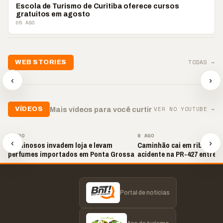
TURISMO
Escola de Turismo de Curitiba oferece cursos
gratuitos em agosto
05 AGO
📢💜 Agosto Lilás
TODAS →
WEB STORIES
reforça combate à
📢 Noite 
violência contra a
🛍️ Atendimento ainda é
chega co
‹
›
mulher
o diferencial nas vendas
oração
▶
▶
▶
VER NO YOUTUBE →
Mais vídeos para você curtir
VÍDEOS
▶
▶
8 AGO
8 AGO
‹
›
Criminosos invadem loja e levam
Caminhão cai em ribanceir
perfumes importados em Ponta Grossa
acidente na PR-427 entre P
Amazonas e Lapa
Portal de notícias