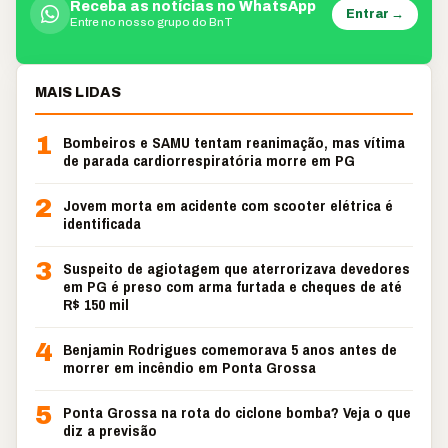
Receba as notícias no WhatsApp
Entrar →
Entre no nosso grupo do BnT
MAIS LIDAS
1
Bombeiros e SAMU tentam reanimação, mas vítima
de parada cardiorrespiratória morre em PG
2
Jovem morta em acidente com scooter elétrica é
identificada
3
Suspeito de agiotagem que aterrorizava devedores
em PG é preso com arma furtada e cheques de até
R$ 150 mil
4
Benjamin Rodrigues comemorava 5 anos antes de
morrer em incêndio em Ponta Grossa
5
Ponta Grossa na rota do ciclone bomba? Veja o que
diz a previsão