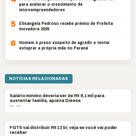
para acelerar o crescimento de
microempreendedores
5
Elisangela Pedroso recebe prêmio de Prefeita
Inovadora 2026
6
Homem é preso suspeito de agredir e tentar
estuprar a própria mãe no Paraná
NOTÍCIAS RELACIONADAS
ECONOMIA
Salário mínimo deveria ser de R$ 8,1 mil para
sustentar família, aponta Dieese
29 JUL
ECONOMIA
FGTS vai distribuir R$ 13 bi; veja se você vai poder
receber