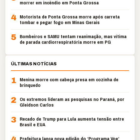
morrer em incêndio em Ponta Grossa
4
Motorista de Ponta Grossa morre após carreta
tombar e pegar fogo em Minas Gerais
5
Bombeiros e SAMU tentam reanimação, mas vítima
de parada cardiorrespiratória morre em PG
ÚLTIMAS NOTÍCIAS
1
Menina morre com cabeça presa em cozinha de
brinquedo
2
Os extremos lideram as pesquisas no Paraná, por
Gleidson Carlos
3
Recado de Trump para Lula aumenta tensão entre
Brasil e EUA
4
Prefeitura lança nova edição do ‘Programa Voe’