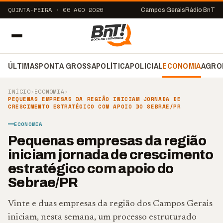
QUINTA-FEIRA · 06 AGO 2026
Campos Gerais
Rádio BnT
ÚLTIMAS
PONTA GROSSA
POLÍTICA
POLICIAL
ECONOMIA
AGRO
INÍCIO
›
ECONOMIA
›
PEQUENAS EMPRESAS DA REGIÃO INICIAM JORNADA DE
CRESCIMENTO ESTRATÉGICO COM APOIO DO SEBRAE/PR
ECONOMIA
Pequenas empresas da região
iniciam jornada de crescimento
estratégico com apoio do
Sebrae/PR
Vinte e duas empresas da região dos Campos Gerais
iniciam, nesta semana, um processo estruturado