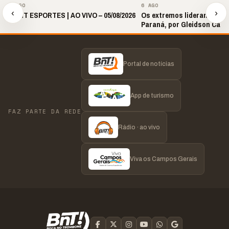
6 AGO
6 AGO
‹
›
🎙️ BNT ESPORTES | AO VIVO – 05/08/2026
Os extremos lideram as p
Paraná, por Gleidson Carl
Portal de notícias
App de turismo
FAZ PARTE DA REDE
Rádio · ao vivo
Viva os Campos Gerais