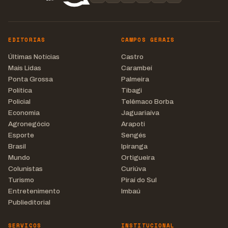
EDITORIAS
CAMPOS GERAIS
Últimas Notícias
Castro
Mais Lidas
Carambeí
Ponta Grossa
Palmeira
Política
Tibagi
Policial
Telêmaco Borba
Economia
Jaguariaíva
Agronegócio
Arapoti
Esporte
Sengés
Brasil
Ipiranga
Mundo
Ortigueira
Colunistas
Curiúva
Turismo
Piraí do Sul
Entretenimento
Imbaú
Publieditorial
SERVIÇOS
INSTITUCIONAL