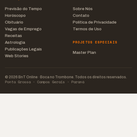
Previsão do Tempo
Sobre Nós
Horóscopo
Contato
Obituário
Política de Privacidade
Vagas de Emprego
Termos de Uso
Receitas
PROJETOS ESPECIAIS
Astrologia
Publicações Legais
Master Plan
Web Stories
© 2026 BnT Online · Boca no Trombone. Todos os direitos reservados.
Ponta Grossa · Campos Gerais · Paraná