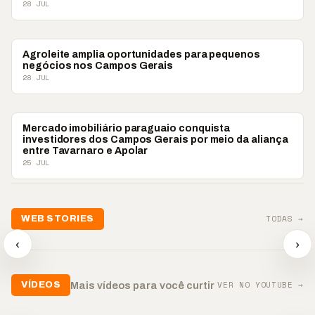
28 JUL
ECONOMIA
Agroleite amplia oportunidades para pequenos
negócios nos Campos Gerais
28 JUL
ECONOMIA
Mercado imobiliário paraguaio conquista
investidores dos Campos Gerais por meio da aliança
entre Tavarnaro e Apolar
25 JUL
TODAS →
WEB STORIES
📢 Noite de Louvor
🔥 “O ‘nunca vai
📢 Coral 
chega com bênçãos e
acontecer comigo’ pode
Paulino r
‹
›
oração
custar caro”
longo hia
▶
▶
▶
VER NO YOUTUBE →
Mais vídeos para você curtir
VÍDEOS
▶
▶