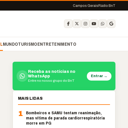
Campos Gerais
Rádio BnT
IL
MUNDO
TURISMO
ENTRETENIMENTO
Receba as notícias no
Entrar →
WhatsApp
Entre no nosso grupo do BnT
MAIS LIDAS
1
Bombeiros e SAMU tentam reanimação,
mas vítima de parada cardiorrespiratória
morre em PG