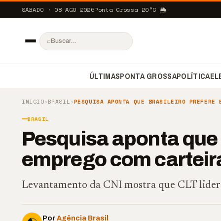
SÁBADO · 08 AGO 2026
Ponta Grossa
20
°C
🌦️
⌕
ÚLTIMAS
PONTA GROSSA
POLÍTICA
EL
INÍCIO
›
BRASIL
›
PESQUISA APONTA QUE BRASILEIRO PREFERE 
BRASIL
Pesquisa aponta que b
emprego com carteir
Levantamento da CNI mostra que CLT lidera
Por
Agência Brasil