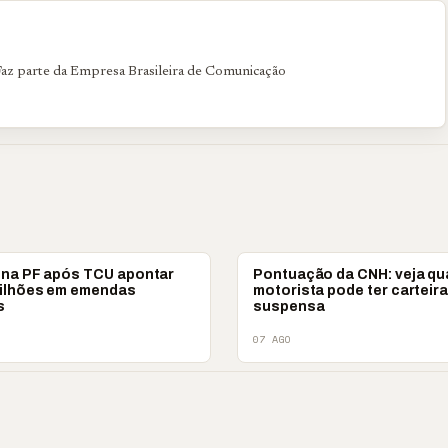
. Faz parte da Empresa Brasileira de Comunicação
BRASIL
ona PF após TCU apontar
Pontuação da CNH: veja q
milhões em emendas
motorista pode ter carteir
s
suspensa
07 AGO