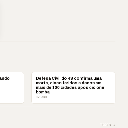
BRASIL
uando
Defesa Civil do RS confirma uma
a
morte, cinco feridos e danos em
mais de 100 cidades após ciclone
bomba
07 AGO
TODAS →