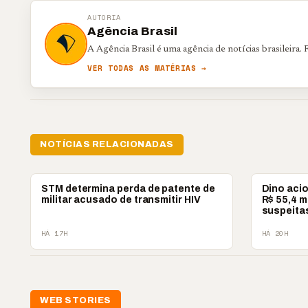
AUTORIA
Agência Brasil
A Agência Brasil é uma agência de notícias brasileira
VER TODAS AS MATÉRIAS →
NOTÍCIAS RELACIONADAS
BRASIL
BRASIL
STM determina perda de patente de
Dino aci
militar acusado de transmitir HIV
R$ 55,4 
suspeita
HÁ 17H
HÁ 20H
📢💜 Agosto Lilás
WEB STORIES