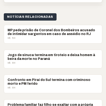
NOTÍCIAS RELACIONADAS
POLICIAL
MP pede prisão de Coronel dos Bombeiros acusado
de intimidar sargentos em caso de assédio no RJ
HÁ 5H
POLICIAL
Jogo de sinuca termina em tiroteio e deixa homem à
beira da morte no Paraná
HÁ 6H
POLICIAL
Confronto em Piraí do Sul termina com criminoso
morto e PM ferido
HÁ 6H
POLICIAL
Problema familiar faz filho se exaltar com a própria