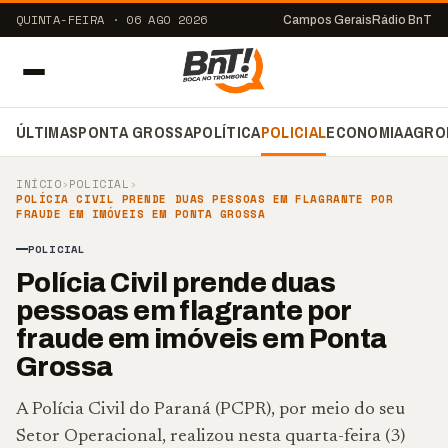
QUINTA-FEIRA · 06 AGO 2026
Campos Gerais
Rádio BnT
ÚLTIMAS
PONTA GROSSA
POLÍTICA
POLICIAL
ECONOMIA
AGRO
INÍCIO
›
POLICIAL
›
POLÍCIA CIVIL PRENDE DUAS PESSOAS EM FLAGRANTE POR
FRAUDE EM IMÓVEIS EM PONTA GROSSA
POLICIAL
Polícia Civil prende duas
pessoas em flagrante por
fraude em imóveis em Ponta
Grossa
A Polícia Civil do Paraná (PCPR), por meio do seu
Setor Operacional, realizou nesta quarta-feira (3)