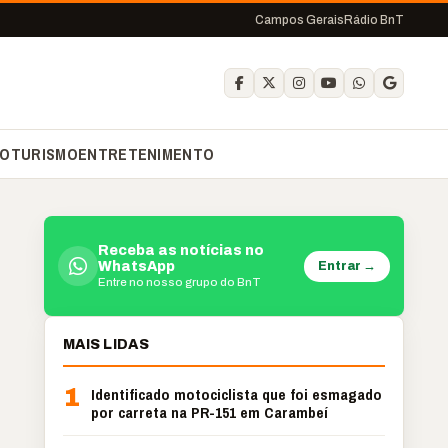
Campos Gerais
Rádio BnT
O
TURISMO
ENTRETENIMENTO
Receba as notícias no
Entrar →
WhatsApp
Entre no nosso grupo do BnT
MAIS LIDAS
1
Identificado motociclista que foi esmagado
por carreta na PR-151 em Carambeí