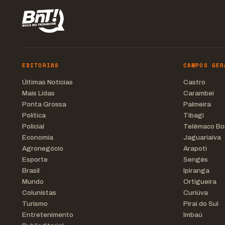
EDITORIAS
CAMPOS GER
Últimas Notícias
Castro
Mais Lidas
Carambeí
Ponta Grossa
Palmeira
Política
Tibagi
Policial
Telêmaco Bo
Economia
Jaguariaíva
Agronegócio
Arapoti
Esporte
Sengés
Brasil
Ipiranga
Mundo
Ortigueira
Colunistas
Curiúva
Turismo
Piraí do Sul
Entretenimento
Imbaú