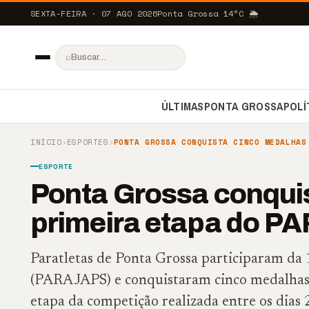
SEXTA-FEIRA · 07 AGO 2026
Ponta Grossa
14
°C
🌦️
⌕
ÚLTIMAS
PONTA GROSSA
POLÍ
INÍCIO
›
ESPORTES
›
PONTA GROSSA CONQUISTA CINCO MEDALHAS
ESPORTE
Ponta Grossa conqui
primeira etapa do 
Paratletas de Ponta Grossa participaram da 
(PARAJAPS) e conquistaram cinco medalhas, 
etapa da competição realizada entre os dias 