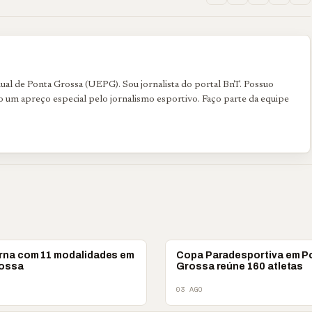
al de Ponta Grossa (UEPG). Sou jornalista do portal BnT. Possuo
uo um apreço especial pelo jornalismo esportivo. Faço parte da equipe
ESPORTES
rna com 11 modalidades em
Copa Paradesportiva em P
ossa
Grossa reúne 160 atletas
03 AGO