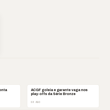
ESPORTES
onta
ACGF goleia e garante vaga nos
play-offs da Série Bronze
03 AGO