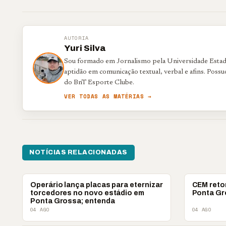
AUTORIA
Yuri Silva
Sou formado em Jornalismo pela Universidade Estadu
aptidão em comunicação textual, verbal e afins. Poss
do BnT Esporte Clube.
VER TODAS AS MATÉRIAS →
NOTÍCIAS RELACIONADAS
ESPORTES
ESPORTES
Operário lança placas para eternizar
CEM reto
torcedores no novo estádio em
Ponta Gr
Ponta Grossa; entenda
04 AGO
04 AGO