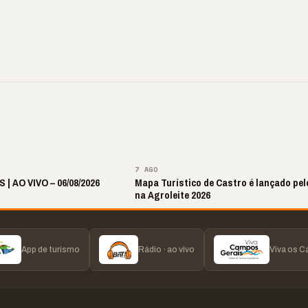
 ‘nunca vai
📢 Coral Maestro
🔥 Acusação sem pr
ecer comigo’ pode
Paulino retorna após
Laudos apontam ou
r caro”
longo hiato
realidade
▶
▶
▶
▶
7 AGO
 | AO VIVO – 06/08/2026
Mapa Turístico de Castro é lançado pe
na Agroleite 2026
App de turismo
Rádio · ao vivo
Viva os 