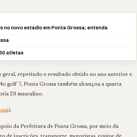
es no novo estádio em Ponta Grossa; entenda
ossa
60 atletas
 geral, repetindo o resultado obtido no ano anterior e
No golf 7, Ponta Grossa também alcançou a quarta
oria DI masculino.
aqui
).
 apoio da Prefeitura de Ponta Grossa, por meio da
o de inscrições, transporte, motoristas, equipe de