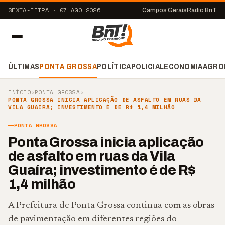
SEXTA-FEIRA · 07 AGO 2026
Campos Gerais
Rádio BnT
ÚLTIMAS
PONTA GROSSA
POLÍTICA
POLICIAL
ECONOMIA
AGRO
INÍCIO
›
PONTA GROSSA
›
PONTA GROSSA INICIA APLICAÇÃO DE ASFALTO EM RUAS DA
VILA GUAÍRA; INVESTIMENTO É DE R$ 1,4 MILHÃO
PONTA GROSSA
Ponta Grossa inicia aplicação
de asfalto em ruas da Vila
Guaíra; investimento é de R$
1,4 milhão
A Prefeitura de Ponta Grossa continua com as obras
de pavimentação em diferentes regiões do