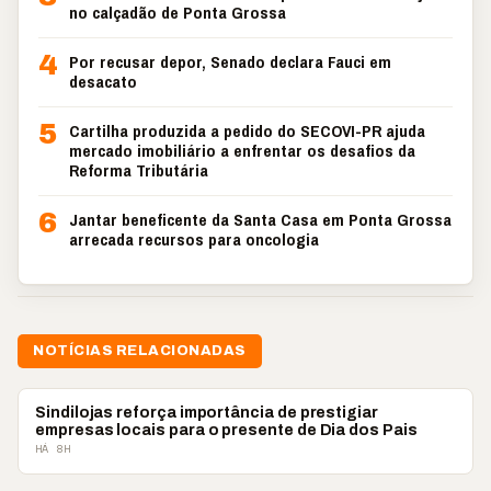
no calçadão de Ponta Grossa
4
Por recusar depor, Senado declara Fauci em
desacato
5
Cartilha produzida a pedido do SECOVI-PR ajuda
mercado imobiliário a enfrentar os desafios da
Reforma Tributária
6
Jantar beneficente da Santa Casa em Ponta Grossa
arrecada recursos para oncologia
NOTÍCIAS RELACIONADAS
PONTA GROSSA
Sindilojas reforça importância de prestigiar
empresas locais para o presente de Dia dos Pais
HÁ 8H