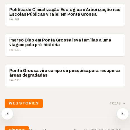
PONTA GROSSA
Política de Climatização Ecológica e Arborização nas
Escolas Públicas vira lei em Ponta Grossa
HÁ 9H
PONTA GROSSA
Imerso Dino em Ponta Grossa leva famílias a uma
viagem pela pré-história
HÁ 11H
PONTA GROSSA
Ponta Grossa vira campo de pesquisa para recuperar
áreas degradadas
HÁ 12H
TODAS →
WEB STORIES
📢 Noite de Louvor
🔥 “O ‘nu
🛍️ Atendimento ainda é
chega com bênçãos e
acontecer
‹
›
o diferencial nas vendas
oração
custar ca
▶
▶
▶