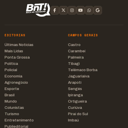
EDITORIAS
CAMPOS GERAIS
Últimas Notícias
Castro
Mais Lidas
Carambeí
Ponta Grossa
Palmeira
Política
Tibagi
Policial
Telêmaco Borba
Economia
Jaguariaíva
Agronegócio
Arapoti
Esporte
Sengés
Brasil
Ipiranga
Mundo
Ortigueira
Colunistas
Curiúva
Turismo
Piraí do Sul
Entretenimento
Imbaú
Publieditorial