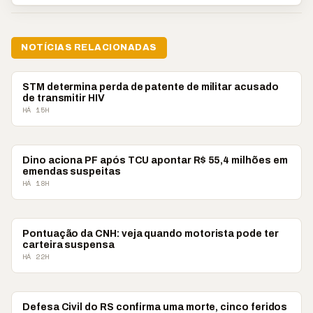
NOTÍCIAS RELACIONADAS
BRASIL
STM determina perda de patente de militar acusado
de transmitir HIV
HÁ 15H
BRASIL
Dino aciona PF após TCU apontar R$ 55,4 milhões em
emendas suspeitas
HÁ 18H
BRASIL
Pontuação da CNH: veja quando motorista pode ter
carteira suspensa
HÁ 22H
BRASIL
Defesa Civil do RS confirma uma morte, cinco feridos