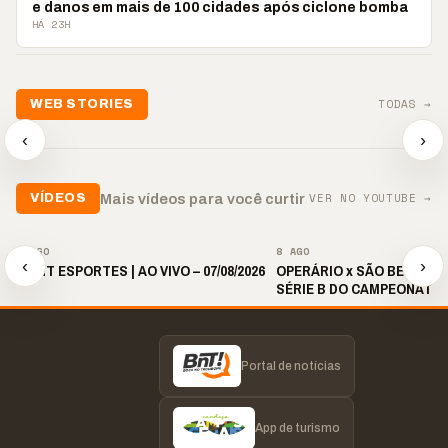
e danos em mais de 100 cidades após ciclone bomba
HÁ 23H
📢💜 Agosto Lilás
TODAS →
WEB STORIES
reforça combate à
📢 Noite 
violência contra a
🛍️ Atendimento ainda é
chega co
‹
›
mulher
o diferencial nas vendas
oração
▶
▶
▶
VER NO YOUTUBE →
Mais vídeos para você curtir
VÍDEOS
▶
▶
8 AGO
8 AGO
‹
›
🎙️ BNT ESPORTES | AO VIVO – 07/08/2026
OPERÁRIO x SÃO BERNARDO
SÉRIE B DO CAMPEONATO 
2026 | 19H30
Portal de notícias
App de turismo