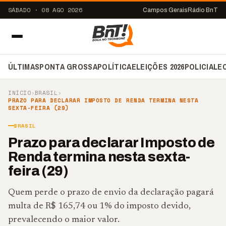
SÁBADO · 08 AGO 2026
Campos Gerais
Rádio BnT
ÚLTIMAS
PONTA GROSSA
POLÍTICA
ELEIÇÕES 2026
POLICIAL
E
INÍCIO
›
BRASIL
›
PRAZO PARA DECLARAR IMPOSTO DE RENDA TERMINA NESTA
SEXTA-FEIRA (29)
BRASIL
Prazo para declarar Imposto de
Renda termina nesta sexta-
feira (29)
Quem perde o prazo de envio da declaração pagará
multa de R$ 165,74 ou 1% do imposto devido,
prevalecendo o maior valor.