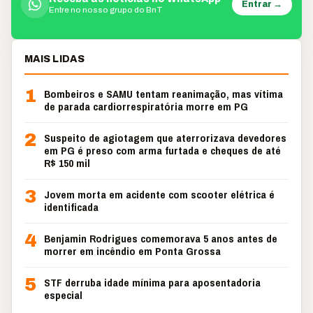
Entrar →
Entre no nosso grupo do BnT
MAIS LIDAS
1
Bombeiros e SAMU tentam reanimação, mas vítima
de parada cardiorrespiratória morre em PG
2
Suspeito de agiotagem que aterrorizava devedores
em PG é preso com arma furtada e cheques de até
R$ 150 mil
3
Jovem morta em acidente com scooter elétrica é
identificada
4
Benjamin Rodrigues comemorava 5 anos antes de
morrer em incêndio em Ponta Grossa
5
STF derruba idade mínima para aposentadoria
especial