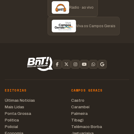
Rádio · ao vivo
Viva os Campos Gerais
EDITORIAS
CAMPOS GERAIS
Últimas Notícias
Castro
Mais Lidas
Carambeí
Ponta Grossa
Palmeira
Política
Tibagi
Policial
Telêmaco Borba
Economia
Jaguariaíva