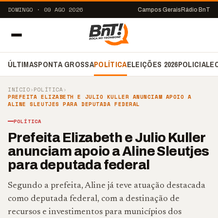
DOMINGO · 09 AGO 2026
Campos Gerais
Rádio BnT
ÚLTIMAS
PONTA GROSSA
POLÍTICA
ELEIÇÕES 2026
POLICIAL
E
INÍCIO
›
POLÍTICA
›
PREFEITA ELIZABETH E JULIO KULLER ANUNCIAM APOIO A
ALINE SLEUTJES PARA DEPUTADA FEDERAL
POLÍTICA
Prefeita Elizabeth e Julio Kuller
anunciam apoio a Aline Sleutjes
para deputada federal
Segundo a prefeita, Aline já teve atuação destacada
como deputada federal, com a destinação de
recursos e investimentos para municípios dos