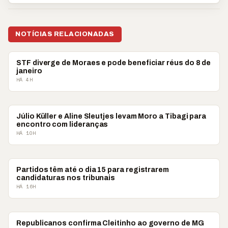
NOTÍCIAS RELACIONADAS
POLÍTICA
STF diverge de Moraes e pode beneficiar réus do 8 de
janeiro
HÁ 4H
POLÍTICA
Júlio Küller e Aline Sleutjes levam Moro a Tibagi para
encontro com lideranças
HÁ 10H
POLÍTICA
Partidos têm até o dia 15 para registrarem
candidaturas nos tribunais
HÁ 16H
POLÍTICA
Republicanos confirma Cleitinho ao governo de MG