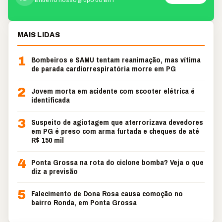
Entre no nosso grupo do BnT
MAIS LIDAS
1
Bombeiros e SAMU tentam reanimação, mas vítima
de parada cardiorrespiratória morre em PG
2
Jovem morta em acidente com scooter elétrica é
identificada
3
Suspeito de agiotagem que aterrorizava devedores
em PG é preso com arma furtada e cheques de até
R$ 150 mil
4
Ponta Grossa na rota do ciclone bomba? Veja o que
diz a previsão
5
Falecimento de Dona Rosa causa comoção no
bairro Ronda, em Ponta Grossa