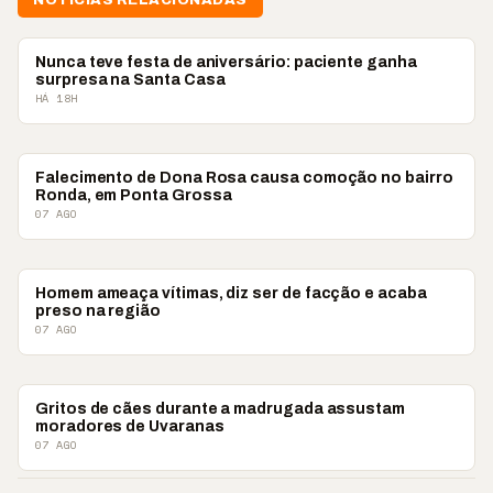
NOTÍCIAS RELACIONADAS
PONTA GROSSA
Nunca teve festa de aniversário: paciente ganha
surpresa na Santa Casa
HÁ 18H
PONTA GROSSA
Falecimento de Dona Rosa causa comoção no bairro
Ronda, em Ponta Grossa
07 AGO
PONTA GROSSA
Homem ameaça vítimas, diz ser de facção e acaba
preso na região
07 AGO
PONTA GROSSA
Gritos de cães durante a madrugada assustam
moradores de Uvaranas
07 AGO