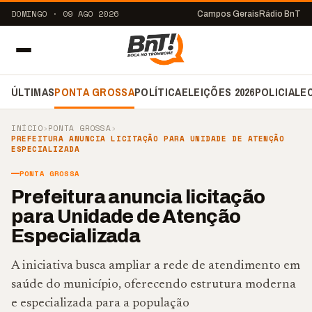
DOMINGO · 09 AGO 2026
Campos Gerais
Rádio BnT
ÚLTIMAS
PONTA GROSSA
POLÍTICA
ELEIÇÕES 2026
POLICIAL
E
INÍCIO
›
PONTA GROSSA
›
PREFEITURA ANUNCIA LICITAÇÃO PARA UNIDADE DE ATENÇÃO
ESPECIALIZADA
PONTA GROSSA
Prefeitura anuncia licitação
para Unidade de Atenção
Especializada
A iniciativa busca ampliar a rede de atendimento em
saúde do município, oferecendo estrutura moderna
e especializada para a população