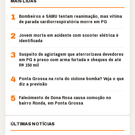
MAIS LIDAS
1
Bombeiros e SAMU tentam reanimação, mas vítima
de parada cardiorrespiratória morre em PG
2
Jovem morta em acidente com scooter elétrica é
identificada
3
Suspeito de agiotagem que aterrorizava devedores
em PG é preso com arma furtada e cheques de até
R$ 150 mil
4
Ponta Grossa na rota do ciclone bomba? Veja o que
diz a previsão
5
Falecimento de Dona Rosa causa comoção no
bairro Ronda, em Ponta Grossa
ÚLTIMAS NOTÍCIAS