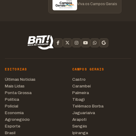
Viva os Campos Gerais
EDITORIAS
CAMPOS GERAIS
Últimas Notícias
Castro
Mais Lidas
Carambeí
Ponta Grossa
Palmeira
Política
Tibagi
Policial
Telêmaco Borba
Economia
Jaguariaíva
Agronegócio
Arapoti
Esporte
Sengés
Brasil
Ipiranga