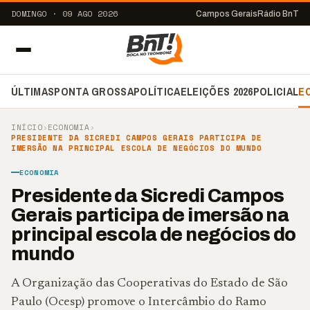
DOMINGO · 09 AGO 2026
Campos Gerais
Rádio BnT
ÚLTIMAS
PONTA GROSSA
POLÍTICA
ELEIÇÕES 2026
POLICIAL
E
INÍCIO
›
ECONOMIA
›
PRESIDENTE DA SICREDI CAMPOS GERAIS PARTICIPA DE
IMERSÃO NA PRINCIPAL ESCOLA DE NEGÓCIOS DO MUNDO
ECONOMIA
Presidente da Sicredi Campos
Gerais participa de imersão na
principal escola de negócios do
mundo
A Organização das Cooperativas do Estado de São
Paulo (Ocesp) promove o Intercâmbio do Ramo