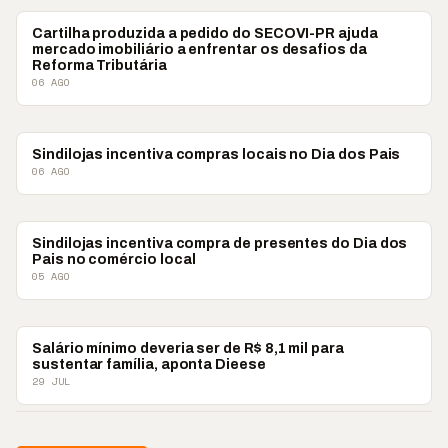
ECONOMIA
Cartilha produzida a pedido do SECOVI-PR ajuda
mercado imobiliário a enfrentar os desafios da
Reforma Tributária
06 AGO
ECONOMIA
Sindilojas incentiva compras locais no Dia dos Pais
06 AGO
ECONOMIA
Sindilojas incentiva compra de presentes do Dia dos
Pais no comércio local
05 AGO
ECONOMIA
Salário mínimo deveria ser de R$ 8,1 mil para
sustentar família, aponta Dieese
29 JUL