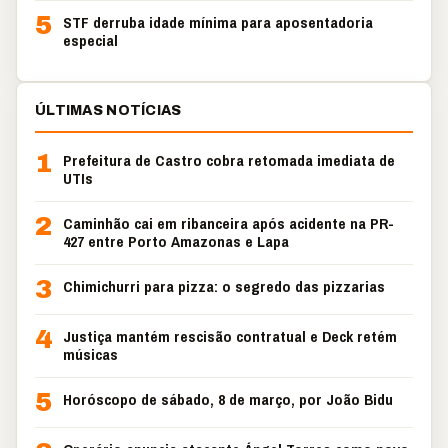
5
STF derruba idade mínima para aposentadoria
especial
ÚLTIMAS NOTÍCIAS
1
Prefeitura de Castro cobra retomada imediata de
UTIs
2
Caminhão cai em ribanceira após acidente na PR-
427 entre Porto Amazonas e Lapa
3
Chimichurri para pizza: o segredo das pizzarias
4
Justiça mantém rescisão contratual e Deck retém
músicas
5
Horóscopo de sábado, 8 de março, por João Bidu