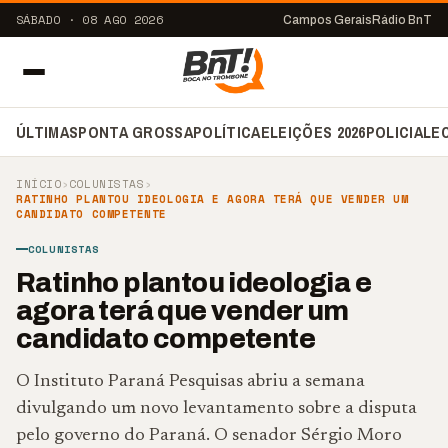
SÁBADO · 08 AGO 2026
Campos Gerais
Rádio BnT
ÚLTIMAS
PONTA GROSSA
POLÍTICA
ELEIÇÕES 2026
POLICIAL
E
INÍCIO
›
COLUNISTAS
›
RATINHO PLANTOU IDEOLOGIA E AGORA TERÁ QUE VENDER UM
CANDIDATO COMPETENTE
COLUNISTAS
Ratinho plantou ideologia e
agora terá que vender um
candidato competente
O Instituto Paraná Pesquisas abriu a semana
divulgando um novo levantamento sobre a disputa
pelo governo do Paraná. O senador Sérgio Moro