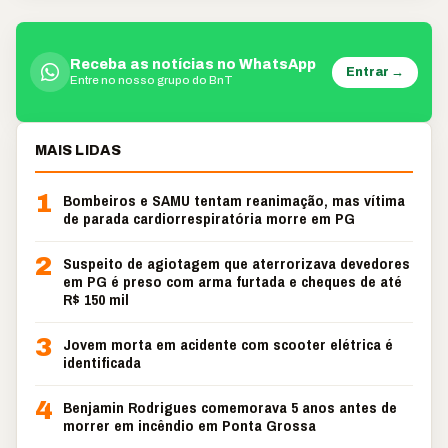
Receba as notícias no WhatsApp
Entrar →
Entre no nosso grupo do BnT
MAIS LIDAS
1
Bombeiros e SAMU tentam reanimação, mas vítima
de parada cardiorrespiratória morre em PG
2
Suspeito de agiotagem que aterrorizava devedores
em PG é preso com arma furtada e cheques de até
R$ 150 mil
3
Jovem morta em acidente com scooter elétrica é
identificada
4
Benjamin Rodrigues comemorava 5 anos antes de
morrer em incêndio em Ponta Grossa