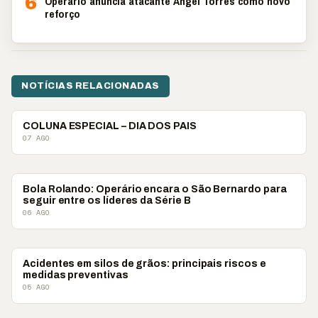
6
Operário anuncia atacante Ángel Torres como novo
reforço
NOTÍCIAS RELACIONADAS
COLUNISTAS
COLUNA ESPECIAL – DIA DOS PAIS
07 AGO
COLUNISTAS
Bola Rolando: Operário encara o São Bernardo para
seguir entre os líderes da Série B
06 AGO
COLUNISTAS
Acidentes em silos de grãos: principais riscos e
medidas preventivas
05 AGO