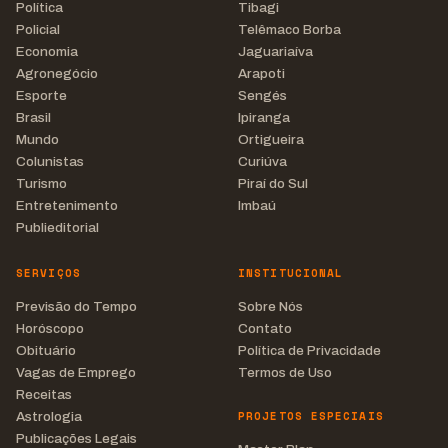
Política
Tibagi
Policial
Telêmaco Borba
Economia
Jaguariaíva
Agronegócio
Arapoti
Esporte
Sengés
Brasil
Ipiranga
Mundo
Ortigueira
Colunistas
Curiúva
Turismo
Piraí do Sul
Entretenimento
Imbaú
Publieditorial
SERVIÇOS
INSTITUCIONAL
Previsão do Tempo
Sobre Nós
Horóscopo
Contato
Obituário
Política de Privacidade
Vagas de Emprego
Termos de Uso
Receitas
PROJETOS ESPECIAIS
Astrologia
Publicações Legais