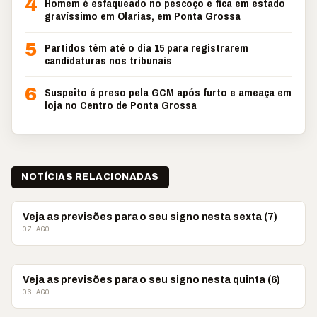
4
Homem é esfaqueado no pescoço e fica em estado
gravíssimo em Olarias, em Ponta Grossa
5
Partidos têm até o dia 15 para registrarem
candidaturas nos tribunais
6
Suspeito é preso pela GCM após furto e ameaça em
loja no Centro de Ponta Grossa
NOTÍCIAS RELACIONADAS
ASTROLOGIA
Veja as previsões para o seu signo nesta sexta (7)
07 AGO
ASTROLOGIA
Veja as previsões para o seu signo nesta quinta (6)
06 AGO