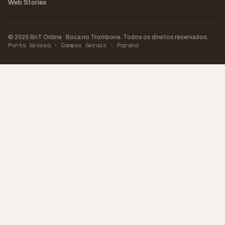
Web Stories
© 2026 BnT Online · Boca no Trombone. Todos os direitos reservados.
Ponta Grossa · Campos Gerais · Paraná