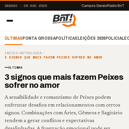
SÁBADO · 08 AGO 2026
Campos Gerais
Rádio BnT
ÚLTIMAS
PONTA GROSSA
POLÍTICA
ELEIÇÕES 2026
POLICIAL
E
INÍCIO
›
ASTROLOGIA
›
3 SIGNOS QUE MAIS FAZEM PEIXES SOFRER NO AMOR
ÚLTIMAS
3 signos que mais fazem Peixes
sofrer no amor
A sensibilidade e romantismo de Peixes podem
enfrentar desafios em relacionamentos com certos
signos. Combinações com Áries, Gêmeos e Sagitário
tendem a gerar conflitos e expectativas
desalinhadas. A frustração emocional pode ser