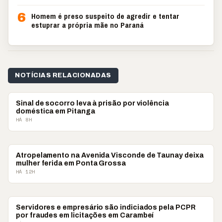
6
Homem é preso suspeito de agredir e tentar
estuprar a própria mãe no Paraná
NOTÍCIAS RELACIONADAS
POLICIAL
Sinal de socorro leva à prisão por violência
doméstica em Pitanga
HÁ 8H
POLICIAL
Atropelamento na Avenida Visconde de Taunay deixa
mulher ferida em Ponta Grossa
HÁ 12H
POLICIAL
Servidores e empresário são indiciados pela PCPR
por fraudes em licitações em Carambeí