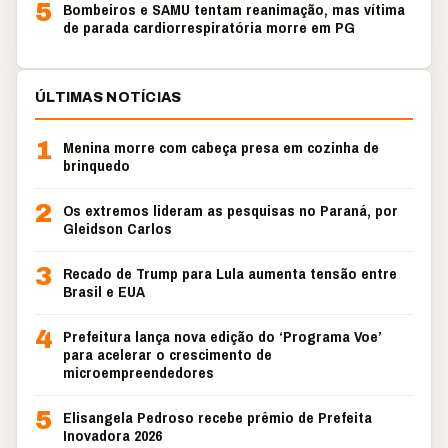
5
Bombeiros e SAMU tentam reanimação, mas vítima
de parada cardiorrespiratória morre em PG
ÚLTIMAS NOTÍCIAS
1
Menina morre com cabeça presa em cozinha de
brinquedo
2
Os extremos lideram as pesquisas no Paraná, por
Gleidson Carlos
3
Recado de Trump para Lula aumenta tensão entre
Brasil e EUA
4
Prefeitura lança nova edição do ‘Programa Voe’
para acelerar o crescimento de
microempreendedores
5
Elisangela Pedroso recebe prêmio de Prefeita
Inovadora 2026