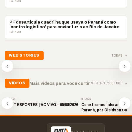
HÁ 13H
POLICIAL
PF desarticula quadrilha que usava o Paraná como
‘centro logístico’ para enviar fuzis ao Rio de Janeiro
HÁ 13H
TODAS →
WEB STORIES
📢 Noite de Louvor
🔥 “O ‘nunca vai
📢 Coral 
chega com bênçãos e
acontecer comigo’ pode
Paulino r
‹
›
oração
custar caro”
longo hia
▶
▶
▶
VER NO YOUTUBE →
Mais vídeos para você curtir
VÍDEOS
▶
▶
6 AGO
6 AGO
‹
›
🎙️ BNT ESPORTES | AO VIVO – 05/08/2026
Os extremos lideram as p
Paraná, por Gleidson Carl