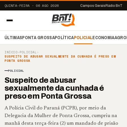
QUINTA-FEIRA · 06 AGO 2026
Campos Gerais
Rádio BnT
ÚLTIMAS
PONTA GROSSA
POLÍTICA
POLICIAL
ECONOMIA
AGRO
INÍCIO
›
POLICIAL
›
SUSPEITO DE ABUSAR SEXUALMENTE DA CUNHADA É PRESO EM
PONTA GROSSA
POLICIAL
Suspeito de abusar
sexualmente da cunhada é
preso em Ponta Grossa
A Polícia Civil do Paraná (PCPR), por meio da
Delegacia da Mulher de Ponta Grossa, cumpriu na
manhã desta terça-feira (2) um mandado de prisão