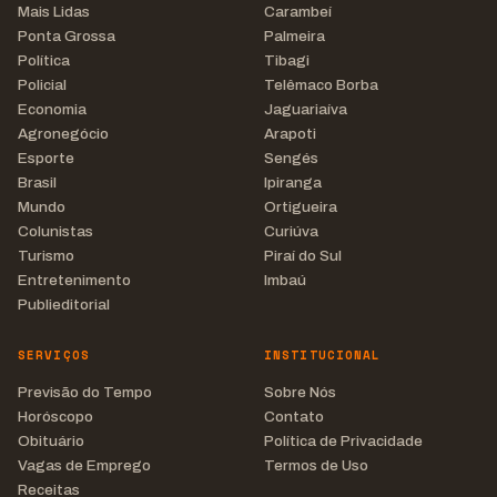
Mais Lidas
Carambeí
Ponta Grossa
Palmeira
Política
Tibagi
Policial
Telêmaco Borba
Economia
Jaguariaíva
Agronegócio
Arapoti
Esporte
Sengés
Brasil
Ipiranga
Mundo
Ortigueira
Colunistas
Curiúva
Turismo
Piraí do Sul
Entretenimento
Imbaú
Publieditorial
SERVIÇOS
INSTITUCIONAL
Previsão do Tempo
Sobre Nós
Horóscopo
Contato
Obituário
Política de Privacidade
Vagas de Emprego
Termos de Uso
Receitas