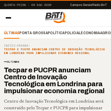
QUINTA-FEIRA · 06 AGO 2026
Campos Gerais
Rádio BnT
ÚLTIMAS
PONTA GROSSA
POLÍTICA
POLICIAL
ECONOMIA
AGRO
INÍCIO
›
PARANÁ
›
TECPAR E PUCPR ANUNCIAM CENTRO DE INOVAÇÃO TECNOLÓGICA
EM LONDRINA PARA IMPULSIONAR ECONOMIA REGIONAL
ÚLTIMAS
Tecpar e PUCPR anunciam
Centro de Inovação
Tecnológica em Londrina para
impulsionar economia regional
Centro de Inovação Tecnológica em Londrina será
construído pelo Tecpar e PUCPR para impulsionar