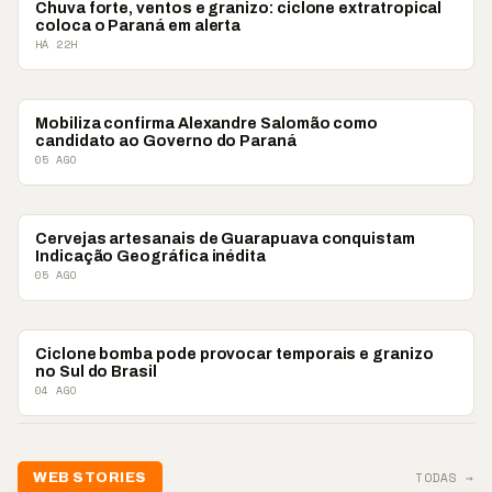
PARANÁ
Chuva forte, ventos e granizo: ciclone extratropical
coloca o Paraná em alerta
HÁ 22H
PARANÁ
Mobiliza confirma Alexandre Salomão como
candidato ao Governo do Paraná
05 AGO
PARANÁ
Cervejas artesanais de Guarapuava conquistam
Indicação Geográfica inédita
05 AGO
PARANÁ
Ciclone bomba pode provocar temporais e granizo
no Sul do Brasil
04 AGO
TODAS →
WEB STORIES
📢 Noite de Louvor
🔥 “O ‘nu