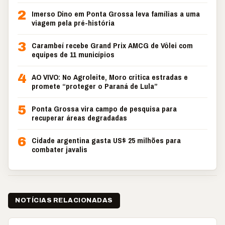
2
Imerso Dino em Ponta Grossa leva famílias a uma
viagem pela pré-história
3
Carambeí recebe Grand Prix AMCG de Vôlei com
equipes de 11 municípios
4
AO VIVO: No Agroleite, Moro critica estradas e
promete “proteger o Paraná de Lula”
5
Ponta Grossa vira campo de pesquisa para
recuperar áreas degradadas
6
Cidade argentina gasta US$ 25 milhões para
combater javalis
NOTÍCIAS RELACIONADAS