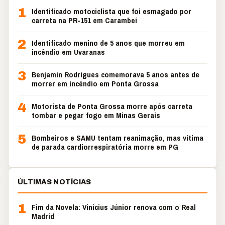
1
Identificado motociclista que foi esmagado por
carreta na PR-151 em Carambeí
2
Identificado menino de 5 anos que morreu em
incêndio em Uvaranas
3
Benjamin Rodrigues comemorava 5 anos antes de
morrer em incêndio em Ponta Grossa
4
Motorista de Ponta Grossa morre após carreta
tombar e pegar fogo em Minas Gerais
5
Bombeiros e SAMU tentam reanimação, mas vítima
de parada cardiorrespiratória morre em PG
ÚLTIMAS NOTÍCIAS
1
Fim da Novela: Vinicius Júnior renova com o Real
Madrid