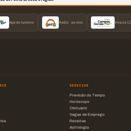
App de turismo
Rádio · ao vivo
Viva os 
AIS
SERVIÇOS
Previsão do Tempo
Horóscopo
Obituário
Vagas de Emprego
rba
Receitas
Astrologia