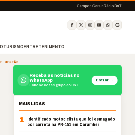
Campos Gerais
Rádio BnT
O
TURISMO
ENTRETENIMENTO
 E REGIÃO
Receba as notícias no
Entrar →
WhatsApp
Entre no nosso grupo do BnT
MAIS LIDAS
1
Identificado motociclista que foi esmagado
por carreta na PR-151 em Carambeí