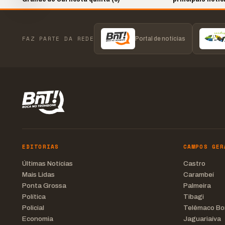
FAZ PARTE DA REDE
Portal de notícias
EDITORIAS
CAMPOS GER
Últimas Notícias
Castro
Mais Lidas
Carambeí
Ponta Grossa
Palmeira
Política
Tibagi
Policial
Telêmaco Bo
Economia
Jaguariaíva