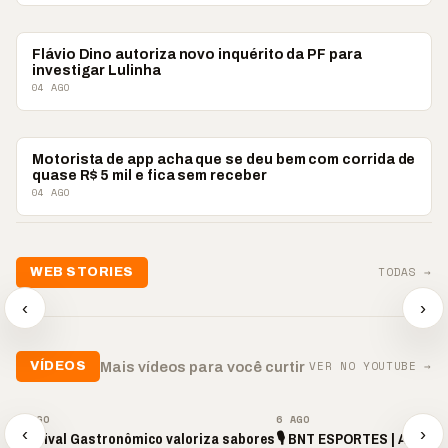
BRASIL
Flávio Dino autoriza novo inquérito da PF para
investigar Lulinha
04 AGO
BRASIL
Motorista de app acha que se deu bem com corrida de
quase R$ 5 mil e fica sem receber
04 AGO
TODAS →
WEB STORIES
📢 Noite de Louvor
🔥 “O ‘nu
🛍️ Atendimento ainda é
chega com bênçãos e
acontecer
‹
›
o diferencial nas vendas
oração
custar ca
▶
▶
▶
VER NO YOUTUBE →
Mais vídeos para você curtir
VÍDEOS
▶
▶
6 AGO
6 AGO
‹
›
Festival Gastronômico valoriza sabores
🎙️ BNT ESPORTES | AO VIVO