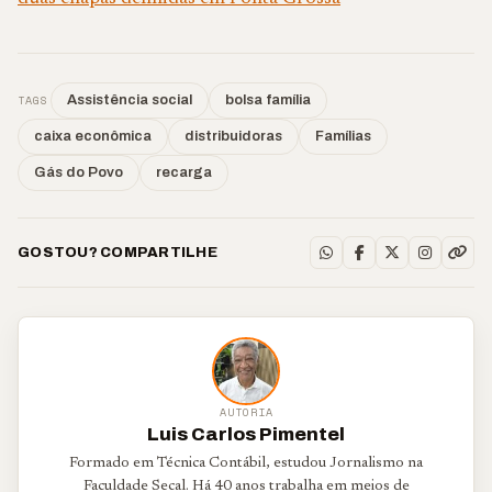
TAGS
Assistência social
bolsa família
caixa econômica
distribuidoras
Famílias
Gás do Povo
recarga
GOSTOU? COMPARTILHE
AUTORIA
Luis Carlos Pimentel
Formado em Técnica Contábil, estudou Jornalismo na
Faculdade Secal. Há 40 anos trabalha em meios de