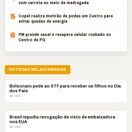
com carreta no meio da madrugada
5
Copel realiza mutirão de podas em Castro para
evitar quedas de energia
6
PM prende casal e recupera celular roubado no
Centro de PG
NOTÍCIAS RELACIONADAS
BRASIL
Bolsonaro pede ao STF para receber os filhos no Dia
dos Pais
HÁ 20H
BRASIL
Brasil repudia revogação de visto de embaixadora
nos EUA
04 AGO