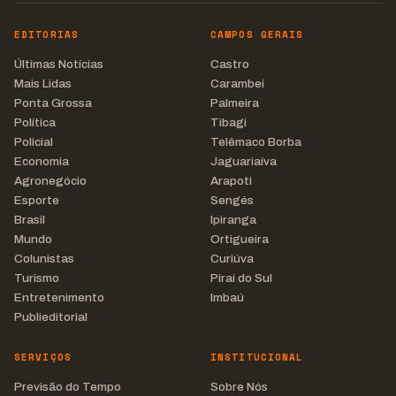
EDITORIAS
CAMPOS GERAIS
Últimas Notícias
Castro
Mais Lidas
Carambeí
Ponta Grossa
Palmeira
Política
Tibagi
Policial
Telêmaco Borba
Economia
Jaguariaíva
Agronegócio
Arapoti
Esporte
Sengés
Brasil
Ipiranga
Mundo
Ortigueira
Colunistas
Curiúva
Turismo
Piraí do Sul
Entretenimento
Imbaú
Publieditorial
SERVIÇOS
INSTITUCIONAL
Previsão do Tempo
Sobre Nós