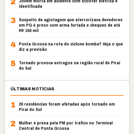
2
Jovem morta em acidente com scooter elétrica é
identificada
3
Suspeito de agiotagem que aterrorizava devedores
em PG é preso com arma furtada e cheques de até
R$ 150 mil
4
Ponta Grossa na rota do ciclone bomba? Veja o que
diz a previsão
5
Tornado provoca estragos na região rural de Piraí
do Sul
ÚLTIMAS NOTÍCIAS
1
20 residências foram afetadas após tornado em
Piraí do Sul
2
Mulher é presa pela PM por tráfico no Terminal
Central de Ponta Grossa