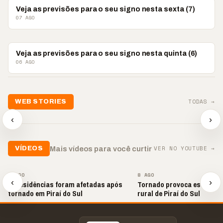
ASTROLOGIA
Veja as previsões para o seu signo nesta sexta (7)
07 AGO
ASTROLOGIA
Veja as previsões para o seu signo nesta quinta (6)
06 AGO
📢💜 Agosto Lilás
TODAS →
WEB STORIES
reforça combate à
📢 Noite 
violência contra a
🛍️ Atendimento ainda é
chega co
‹
›
mulher
o diferencial nas vendas
oração
▶
▶
▶
VER NO YOUTUBE →
Mais vídeos para você curtir
VÍDEOS
▶
▶
9 AGO
8 AGO
‹
›
20 residências foram afetadas após
Tornado provoca estragos
tornado em Piraí do Sul
rural de Piraí do Sul