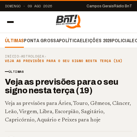
DOMINGO · 09 AGO 2026
Campos Gerais
Rádio BnT
ÚLTIMAS
PONTA GROSSA
POLÍTICA
ELEIÇÕES 2026
POLICIAL
E
INÍCIO
›
ASTROLOGIA
›
VEJA AS PREVISÕES PARA O SEU SIGNO NESTA TERÇA (19)
ÚLTIMAS
Veja as previsões para o seu
signo nesta terça (19)
Veja as previsões para Áries, Touro, Gêmeos, Câncer,
Leão, Virgem, Libra, Escorpião, Sagitário,
Capricórnio, Aquário e Peixes para hoje