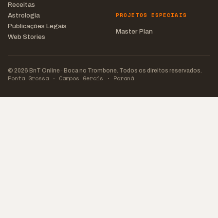
Receitas
PROJETOS ESPECIAIS
Astrologia
Publicações Legais
Master Plan
Web Stories
© 2026 BnT Online · Boca no Trombone. Todos os direitos reservados.
Ponta Grossa · Campos Gerais · Paraná