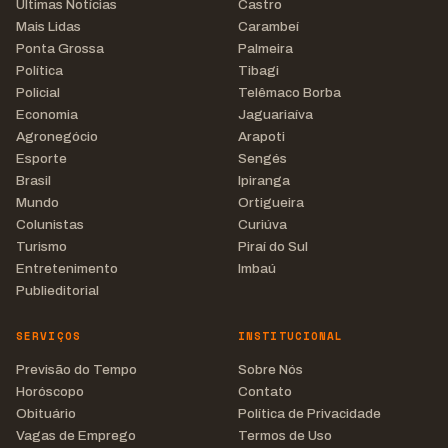
Últimas Notícias
Castro
Mais Lidas
Carambeí
Ponta Grossa
Palmeira
Política
Tibagi
Policial
Telêmaco Borba
Economia
Jaguariaíva
Agronegócio
Arapoti
Esporte
Sengés
Brasil
Ipiranga
Mundo
Ortigueira
Colunistas
Curiúva
Turismo
Piraí do Sul
Entretenimento
Imbaú
Publieditorial
SERVIÇOS
INSTITUCIONAL
Previsão do Tempo
Sobre Nós
Horóscopo
Contato
Obituário
Política de Privacidade
Vagas de Emprego
Termos de Uso