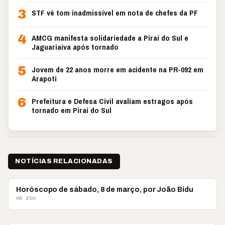
3
STF vê tom inadmissível em nota de chefes da PF
4
AMCG manifesta solidariedade a Piraí do Sul e
Jaguariaíva após tornado
5
Jovem de 22 anos morre em acidente na PR-092 em
Arapoti
6
Prefeitura e Defesa Civil avaliam estragos após
tornado em Piraí do Sul
NOTÍCIAS RELACIONADAS
ASTROLOGIA
Horóscopo de sábado, 8 de março, por João Bidu
HÁ 21H