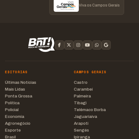
Viva os Campos Gerais
EDITORIAS
CAMPOS GERAIS
Últimas Notícias
Castro
Mais Lidas
Carambeí
Ponta Grossa
Palmeira
Política
Tibagi
Policial
Telêmaco Borba
Economia
Jaguariaíva
Agronegócio
Arapoti
Esporte
Sengés
Brasil
Ipiranga