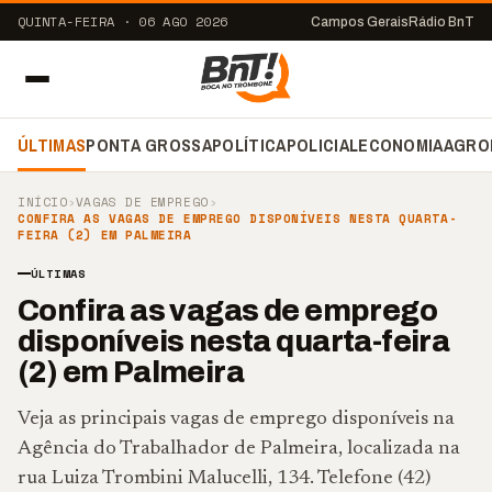
QUINTA-FEIRA · 06 AGO 2026
Campos Gerais
Rádio BnT
ÚLTIMAS
PONTA GROSSA
POLÍTICA
POLICIAL
ECONOMIA
AGRO
INÍCIO
›
VAGAS DE EMPREGO
›
CONFIRA AS VAGAS DE EMPREGO DISPONÍVEIS NESTA QUARTA-
FEIRA (2) EM PALMEIRA
ÚLTIMAS
Confira as vagas de emprego
disponíveis nesta quarta-feira
(2) em Palmeira
Veja as principais vagas de emprego disponíveis na
Agência do Trabalhador de Palmeira, localizada na
rua Luiza Trombini Malucelli, 134. Telefone (42)