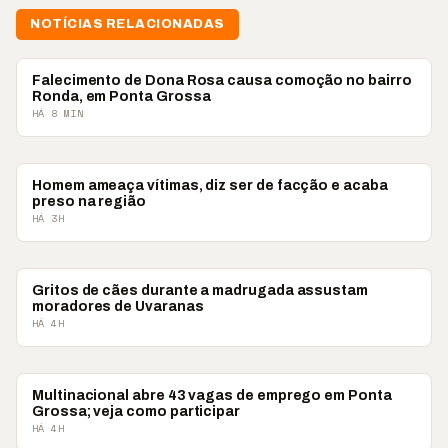
NOTÍCIAS RELACIONADAS
PONTA GROSSA
Falecimento de Dona Rosa causa comoção no bairro
Ronda, em Ponta Grossa
HÁ 8 MIN
PONTA GROSSA
Homem ameaça vítimas, diz ser de facção e acaba
preso na região
HÁ 3H
PONTA GROSSA
Gritos de cães durante a madrugada assustam
moradores de Uvaranas
HÁ 4H
PONTA GROSSA
Multinacional abre 43 vagas de emprego em Ponta
Grossa; veja como participar
HÁ 4H