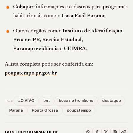
Cohapar
: informações e cadastros para programas
habitacionais como o
Casa Fácil Paraná
;
Outros órgãos como:
Instituto de Identificação,
Procon-PR, Receita Estadual,
Paranaprevidência e CEIMRA
.
A lista completa pode ser conferida em:
poupatempo.pr.gov.br
TAGS
aO VIVO
bnt
boca no trombone
destaque
Paraná
Ponta Grossa
poupatempo
GOSTOU? COMPARTILHE