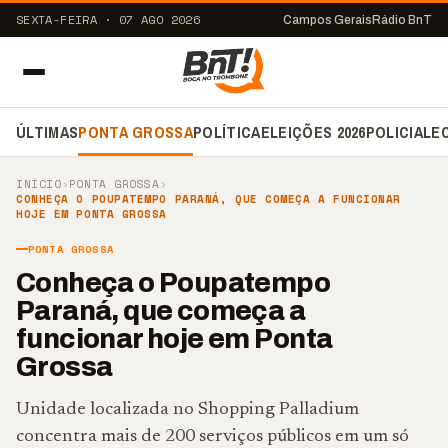
SEXTA-FEIRA · 07 AGO 2026
Campos Gerais
Rádio BnT
ÚLTIMAS
PONTA GROSSA
POLÍTICA
ELEIÇÕES 2026
POLICIAL
E
INÍCIO
›
PONTA GROSSA
›
CONHEÇA O POUPATEMPO PARANÁ, QUE COMEÇA A FUNCIONAR
HOJE EM PONTA GROSSA
PONTA GROSSA
Conheça o Poupatempo
Paraná, que começa a
funcionar hoje em Ponta
Grossa
Unidade localizada no Shopping Palladium
concentra mais de 200 serviços públicos em um só