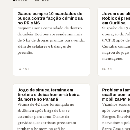
POLICIAL
POLICIAL
Gaeco cumpre 10 mandados de
Jovem que ali
busca contra facção criminosa
Roblox é pre
no PR e MS
em Curitiba
Esquema seria comandado de dentro
Suspeito de 19 a
da cadeia. Equipes apreenderam mais
operação da Polí
de 6 kg de drogas prontas para venda,
(PCPR) após den
além de celulares e balanças de
Curitiba; comun
precisão.
migrou do jogo 
mensagens.
HÁ 15H
HÁ 18H
POLICIAL
POLICIAL
Jogo de sinuca termina em
Problema fami
tiroteio e deixa homem à beira
exaltar com a
da morte no Paraná
mobiliza PM e
Vítima de 42 anos foi atingida no
Vizinhos aciona
abdômen após briga de bar se
após ouvirem gr
estender para a rua. Diante da
Borges. Envolvid
gravidade, socorristas precisaram
nervosismo pela
intubar o homem no asfalto.
Santa Casa e ne