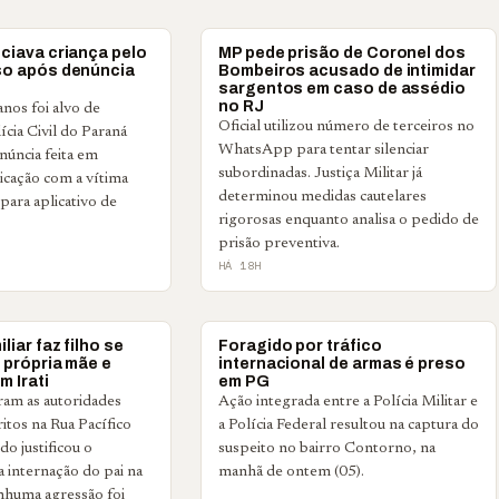
POLICIAL
ciava criança pelo
MP pede prisão de Coronel dos
so após denúncia
Bombeiros acusado de intimidar
sargentos em caso de assédio
no RJ
nos foi alvo de
Oficial utilizou número de terceiros no
cia Civil do Paraná
WhatsApp para tentar silenciar
úncia feita em
subordinadas. Justiça Militar já
icação com a vítima
determinou medidas cautelares
para aplicativo de
rigorosas enquanto analisa o pedido de
prisão preventiva.
HÁ 18H
POLICIAL
liar faz filho se
Foragido por tráfico
 própria mãe e
internacional de armas é preso
m Irati
em PG
ram as autoridades
Ação integrada entre a Polícia Militar e
itos na Rua Pacífico
a Polícia Federal resultou na captura do
o justificou o
suspeito no bairro Contorno, na
 internação do pai na
manhã de ontem (05).
nhuma agressão foi