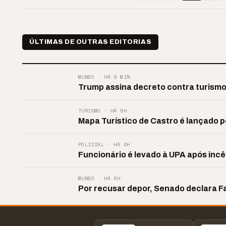
ÚLTIMAS DE OUTRAS EDITORIAS
MUNDO · HÁ 9 MIN
Trump assina decreto contra turism
TURISMO · HÁ 5H
Mapa Turístico de Castro é lançado p
POLICIAL · HÁ 6H
Funcionário é levado à UPA após inc
MUNDO · HÁ 6H
Por recusar depor, Senado declara 