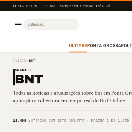
SEXTA-FEIRA · 07 AGO 2026
Ponta Grossa
15
°C
⛅
⌕
ÚLTIMAS
PONTA GROSSA
POLÍ
INÍCIO
›
BNT
ASSUNTO
BNT
Todas as notícias e atualizações sobre bnt em Ponta G
apuração e cobertura em tempo real do BnT Online.
12.468
MATÉRIAS COM ESTE ASSUNTO · PÁGINA 1 DE 1.039