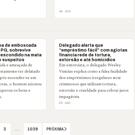
HÁ 20H
POLICIAL
a de emboscada
Delegado alerta que
 PG, sobrevive
“empréstimo fácil” com agiotas
 escondido na mata
financia rede de tortura,
e suspeitos
extorsão e até homicídios
dida e ameaçada de
Em entrevista, o delegado Wesley
stamente ter delatado
Vinicius explica como a falsa facilidade
após esconder-se em
dos empréstimos irregulares atrai
oras, o homem acionou
criminosos que utilizam tortura,
uperou os bens e
extorsão e crueldade para cobrar juros
k.
impagáveis.
05 AGO
PRÓXIMA
3
…
1039