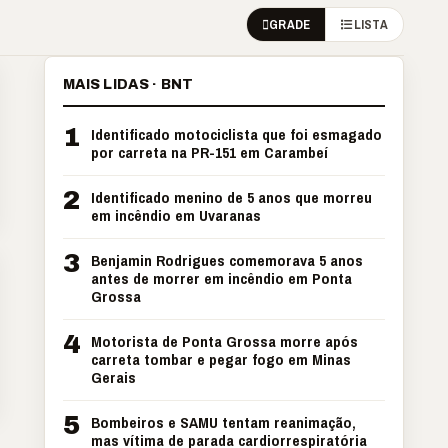
GRADE
LISTA
MAIS LIDAS · BNT
1
Identificado motociclista que foi esmagado
por carreta na PR-151 em Carambeí
2
Identificado menino de 5 anos que morreu
em incêndio em Uvaranas
3
Benjamin Rodrigues comemorava 5 anos
antes de morrer em incêndio em Ponta
Grossa
4
Motorista de Ponta Grossa morre após
carreta tombar e pegar fogo em Minas
Gerais
5
Bombeiros e SAMU tentam reanimação,
mas vítima de parada cardiorrespiratória