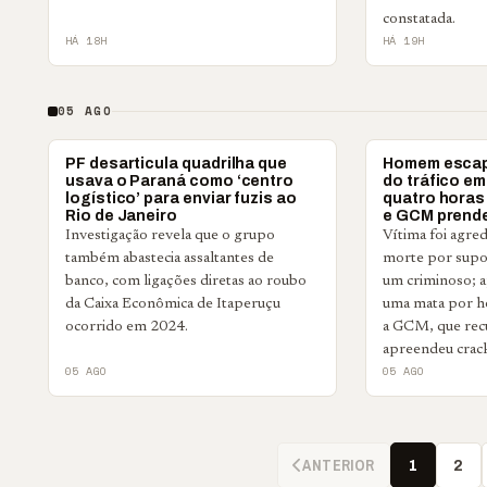
constatada.
HÁ 18H
HÁ 19H
05 AGO
POLICIAL
POLICIAL
PF desarticula quadrilha que
Homem escap
usava o Paraná como ‘centro
do tráfico em
logístico’ para enviar fuzis ao
quatro horas
Rio de Janeiro
e GCM prend
Investigação revela que o grupo
Vítima foi agre
também abastecia assaltantes de
morte por supo
banco, com ligações diretas ao roubo
um criminoso; 
da Caixa Econômica de Itaperuçu
uma mata por h
ocorrido em 2024.
a GCM, que rec
apreendeu crac
05 AGO
05 AGO
ANTERIOR
1
2