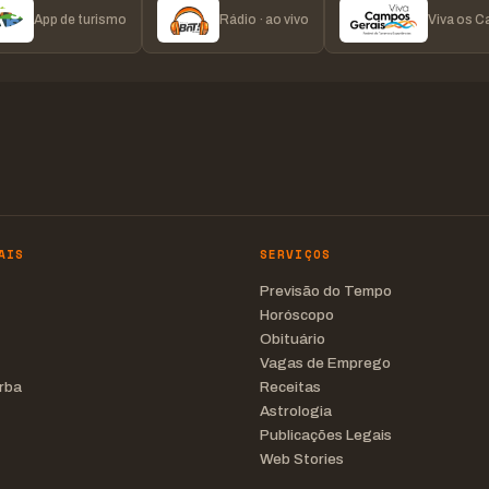
App de turismo
Rádio · ao vivo
Viva os 
AIS
SERVIÇOS
Previsão do Tempo
Horóscopo
Obituário
Vagas de Emprego
rba
Receitas
Astrologia
Publicações Legais
Web Stories