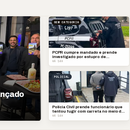
SEM CATEGORIA
PCPR cumpre mandado e prende
investigado por estupro de
vulnerável
HÁ 14H
POLICIAL
lançado
Polícia Civil prende funcionário que
tentou fugir com carreta no meio da
madrugada
HÁ 14H