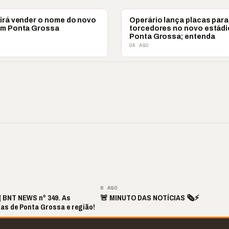
ESPORTES
 irá vender o nome do novo
Operário lança placas para
em Ponta Grossa
torcedores no novo estádi
Ponta Grossa; entenda
04 AGO
 ‘nunca vai
📢 Coral Maestro
🔥 Acusação sem pr
ecer comigo’ pode
Paulino retorna após
Laudos apontam ou
r caro”
longo hiato
realidade
▶
▶
▶
▶
6 AGO
 | BNT NEWS nº 349. As
🚨 MINUTO DAS NOTÍCIAS 🗞️⚡
ias de Ponta Grossa e região!