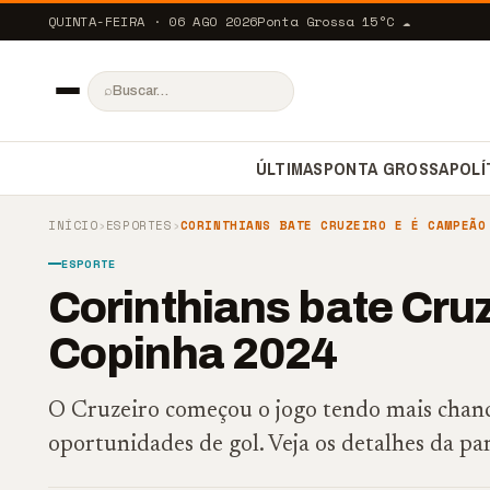
QUINTA-FEIRA · 06 AGO 2026
Ponta Grossa
15
°C
☁️
⌕
ÚLTIMAS
PONTA GROSSA
POLÍ
INÍCIO
›
ESPORTES
›
CORINTHIANS BATE CRUZEIRO E É CAMPEÃO
ESPORTE
Corinthians bate Cru
Copinha 2024
O Cruzeiro começou o jogo tendo mais chance
oportunidades de gol. Veja os detalhes da pa