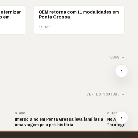
ESPORTES
 eternizar
CEM retorna com 11 modalidades em
o em
Ponta Grossa
04 AGO
TODAS →
ova?
📢 TRABALHO INFANTIL
📢 Ag
tra
É VIOLAÇÃO DE
e impu
›
DIREITOS
📢⚽ GOL DA VITÓRIA
contr
▶
▶
▶
VER NO YOUTUBE →
▶
6 AGO
6 AGO
›
Imerso Dino em Ponta Grossa leva famílias a
No Agroleite, M
uma viagem pela pré-história
“proteger o Par