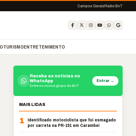
Campos Gerais
Rádio BnT
O
TURISMO
ENTRETENIMENTO
Receba as notícias no
Entrar →
WhatsApp
Entre no nosso grupo do BnT
MAIS LIDAS
1
Identificado motociclista que foi esmagado
por carreta na PR-151 em Carambeí