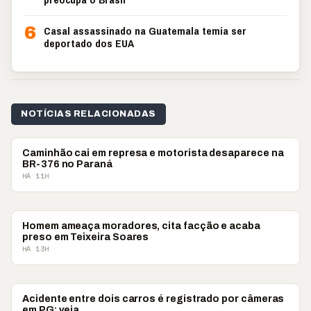
6
Casal assassinado na Guatemala temia ser
deportado dos EUA
NOTÍCIAS RELACIONADAS
POLICIAL
Caminhão cai em represa e motorista desaparece na
BR-376 no Paraná
HÁ 11H
POLICIAL
Homem ameaça moradores, cita facção e acaba
preso em Teixeira Soares
HÁ 13H
POLICIAL
Acidente entre dois carros é registrado por câmeras
em PG; veja