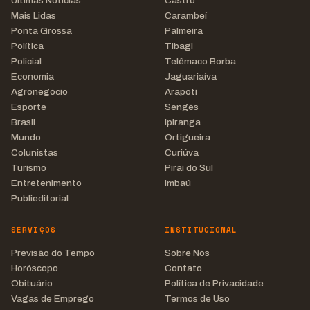
Últimas Notícias
Castro
Mais Lidas
Carambeí
Ponta Grossa
Palmeira
Política
Tibagi
Policial
Telêmaco Borba
Economia
Jaguariaíva
Agronegócio
Arapoti
Esporte
Sengés
Brasil
Ipiranga
Mundo
Ortigueira
Colunistas
Curiúva
Turismo
Piraí do Sul
Entretenimento
Imbaú
Publieditorial
SERVIÇOS
INSTITUCIONAL
Previsão do Tempo
Sobre Nós
Horóscopo
Contato
Obituário
Política de Privacidade
Vagas de Emprego
Termos de Uso