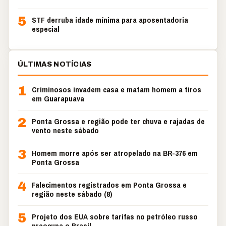
5
STF derruba idade mínima para aposentadoria
especial
ÚLTIMAS NOTÍCIAS
1
Criminosos invadem casa e matam homem a tiros
em Guarapuava
2
Ponta Grossa e região pode ter chuva e rajadas de
vento neste sábado
3
Homem morre após ser atropelado na BR-376 em
Ponta Grossa
4
Falecimentos registrados em Ponta Grossa e
região neste sábado (8)
5
Projeto dos EUA sobre tarifas no petróleo russo
preocupa o Brasil