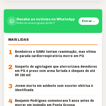
Receba as notícias no WhatsApp
Entrar →
Entre no nosso grupo do BnT
MAIS LIDAS
1
Bombeiros e SAMU tentam reanimação, mas vítima
de parada cardiorrespiratória morre em PG
2
Suspeito de agiotagem que aterrorizava devedores
em PG é preso com arma furtada e cheques de até
R$ 150 mil
3
Jovem morta em acidente com scooter elétrica é
identificada
4
Benjamin Rodrigues comemorava 5 anos antes de
morrer em incêndio em Ponta Grossa