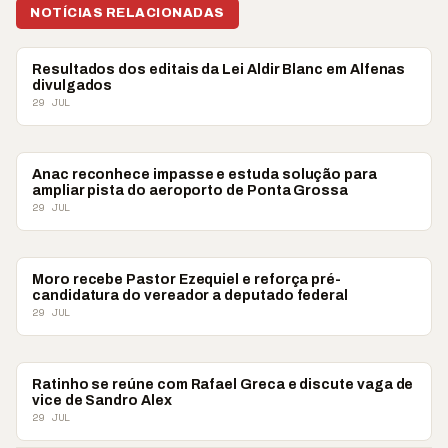
NOTÍCIAS RELACIONADAS
POLÍTICA
Resultados dos editais da Lei Aldir Blanc em Alfenas
divulgados
29 JUL
POLÍTICA
Anac reconhece impasse e estuda solução para
ampliar pista do aeroporto de Ponta Grossa
29 JUL
POLÍTICA
Moro recebe Pastor Ezequiel e reforça pré-
candidatura do vereador a deputado federal
29 JUL
POLÍTICA
Ratinho se reúne com Rafael Greca e discute vaga de
vice de Sandro Alex
29 JUL