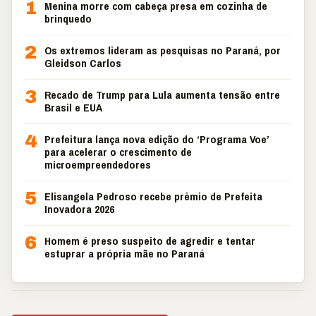
1
Menina morre com cabeça presa em cozinha de
brinquedo
2
Os extremos lideram as pesquisas no Paraná, por
Gleidson Carlos
3
Recado de Trump para Lula aumenta tensão entre
Brasil e EUA
4
Prefeitura lança nova edição do ‘Programa Voe’
para acelerar o crescimento de
microempreendedores
5
Elisangela Pedroso recebe prêmio de Prefeita
Inovadora 2026
6
Homem é preso suspeito de agredir e tentar
estuprar a própria mãe no Paraná