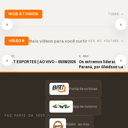
TODAS →
WEB STORIES
📢 Noite de Louvor
🔥 “O ‘nunca vai
📢 Coral 
chega com bênçãos e
acontecer comigo’ pode
Paulino r
‹
›
oração
custar caro”
longo hia
▶
▶
▶
VER NO YOUTUBE →
Mais vídeos para você curtir
VÍDEOS
▶
▶
6 AGO
6 AGO
‹
›
🎙️ BNT ESPORTES | AO VIVO – 05/08/2026
Os extremos lideram as p
Paraná, por Gleidson Carl
Portal de notícias
App de turismo
FAZ PARTE DA REDE
Rádio · ao vivo