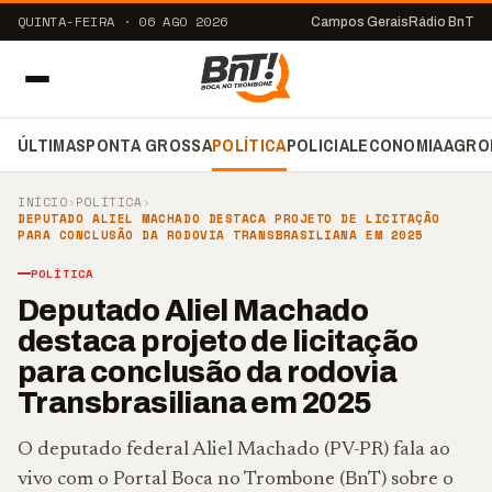
QUINTA-FEIRA · 06 AGO 2026
Campos Gerais
Rádio BnT
ÚLTIMAS
PONTA GROSSA
POLÍTICA
POLICIAL
ECONOMIA
AGRO
INÍCIO
›
POLÍTICA
›
DEPUTADO ALIEL MACHADO DESTACA PROJETO DE LICITAÇÃO
PARA CONCLUSÃO DA RODOVIA TRANSBRASILIANA EM 2025
POLÍTICA
Deputado Aliel Machado
destaca projeto de licitação
para conclusão da rodovia
Transbrasiliana em 2025
O deputado federal Aliel Machado (PV-PR) fala ao
vivo com o Portal Boca no Trombone (BnT) sobre o