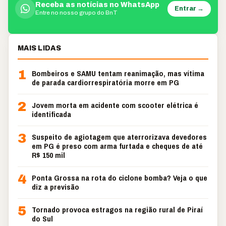
Receba as notícias no WhatsApp
Entrar →
Entre no nosso grupo do BnT
MAIS LIDAS
1
Bombeiros e SAMU tentam reanimação, mas vítima
de parada cardiorrespiratória morre em PG
2
Jovem morta em acidente com scooter elétrica é
identificada
3
Suspeito de agiotagem que aterrorizava devedores
em PG é preso com arma furtada e cheques de até
R$ 150 mil
4
Ponta Grossa na rota do ciclone bomba? Veja o que
diz a previsão
5
Tornado provoca estragos na região rural de Piraí
do Sul