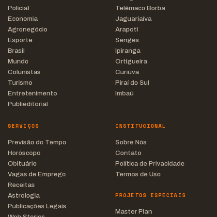
Policial
Telêmaco Borba
Economia
Jaguariaíva
Agronegócio
Arapoti
Esporte
Sengés
Brasil
Ipiranga
Mundo
Ortigueira
Colunistas
Curiúva
Turismo
Piraí do Sul
Entretenimento
Imbaú
Publieditorial
SERVIÇOS
INSTITUCIONAL
Previsão do Tempo
Sobre Nós
Horóscopo
Contato
Obituário
Política de Privacidade
Vagas de Emprego
Termos de Uso
Receitas
PROJETOS ESPECIAIS
Astrologia
Publicações Legais
Master Plan
Web Stories