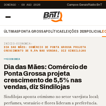
DOMINGO · 09 AGO 2026
Campos Gerais
Rádio BnT
ÚLTIMAS
PONTA GROSSA
POLÍTICA
ELEIÇÕES 2026
POLICIAL
E
INÍCIO
›
ECONOMIA
›
DIA DAS MÃES: COMÉRCIO DE PONTA GROSSA PROJETA
CRESCIMENTO DE 5,5% NAS VENDAS, DIZ SINDILOJAS
ECONOMIA
Dia das Mães: Comércio de
Ponta Grossa projeta
crescimento de 5,5% nas
vendas, diz Sindilojas
Sindilojas aponta otimismo no setor varejista local;
perfumes, vestuário e flores lideram a preferência.