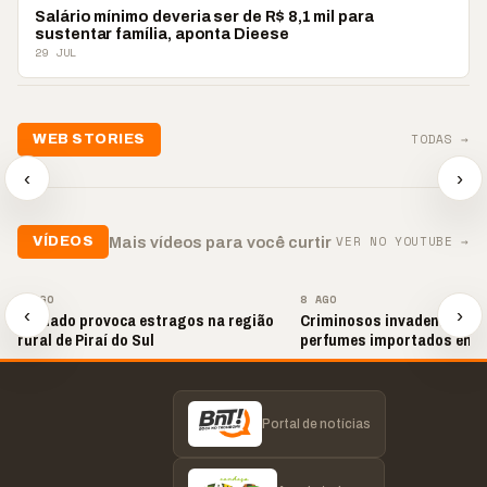
ECONOMIA
Salário mínimo deveria ser de R$ 8,1 mil para
sustentar família, aponta Dieese
29 JUL
📢💜 Agosto Lilás
TODAS →
WEB STORIES
reforça combate à
📢 Noite 
violência contra a
🛍️ Atendimento ainda é
chega co
‹
›
mulher
o diferencial nas vendas
oração
▶
▶
▶
VER NO YOUTUBE →
Mais vídeos para você curtir
VÍDEOS
▶
▶
8 AGO
8 AGO
‹
›
Tornado provoca estragos na região
Criminosos invadem loja e
rural de Piraí do Sul
perfumes importados em 
Portal de notícias