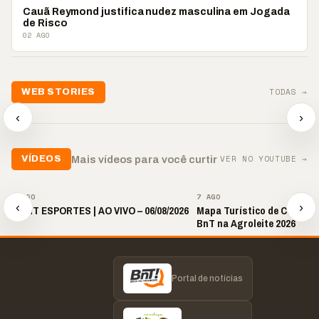
ENTRETENIMENTO
Cauã Reymond justifica nudez masculina em Jogada
de Risco
02 AGO
TODAS →
WEB STORIES
📢 Noite de Louvor
🔥 “O ‘nu
🛍️ Atendimento ainda é
chega com bênçãos e
acontecer
‹
›
o diferencial nas vendas
oração
custar ca
▶
▶
▶
VER NO YOUTUBE →
Mais vídeos para você curtir
VÍDEOS
▶
▶
7 AGO
7 AGO
‹
›
🎙️ BNT ESPORTES | AO VIVO – 06/08/2026
Mapa Turístico de Castro é
BnT na Agroleite 2026
Portal de notícias