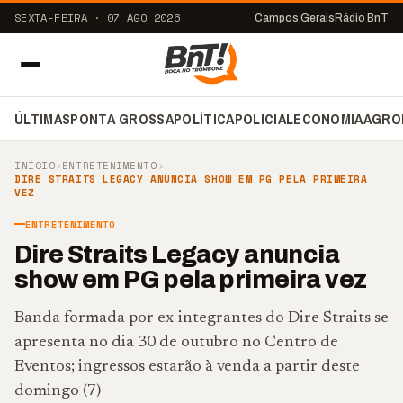
SEXTA-FEIRA · 07 AGO 2026
Campos Gerais
Rádio BnT
ÚLTIMAS
PONTA GROSSA
POLÍTICA
POLICIAL
ECONOMIA
AGRO
INÍCIO
›
ENTRETENIMENTO
›
DIRE STRAITS LEGACY ANUNCIA SHOW EM PG PELA PRIMEIRA
VEZ
ENTRETENIMENTO
Dire Straits Legacy anuncia
show em PG pela primeira vez
Banda formada por ex-integrantes do Dire Straits se
apresenta no dia 30 de outubro no Centro de
Eventos; ingressos estarão à venda a partir deste
domingo (7)