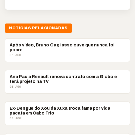
NOTÍCIAS RELACIONADAS
ENTRETENIMENTO
Após vídeo, Bruno Gagliasso ouve que nunca foi
pobre
05 AGO
ENTRETENIMENTO
Ana Paula Renault renova contrato com a Globo e
terá projeto na TV
04 AGO
ENTRETENIMENTO
Ex-Dengue do Xou da Xuxa troca fama por vida
pacata em Cabo Frio
03 AGO