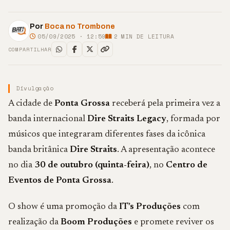
Por
Boca no Trombone
05/09/2025 · 12:59
2
MIN DE LEITURA
COMPARTILHAR
Divulgação
A cidade de
Ponta Grossa
receberá pela primeira vez a
banda internacional
Dire Straits Legacy
, formada por
músicos que integraram diferentes fases da icônica
banda britânica
Dire Straits
. A apresentação acontece
no dia
30 de outubro (quinta-feira)
, no
Centro de
Eventos de Ponta Grossa
.
O show é uma promoção da
IT’s Produções
com
realização da
Boom Produções
e promete reviver os